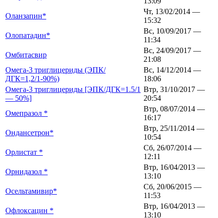
13:09
Чт, 13/02/2014 —
Оланзапин*
15:32
Вс, 10/09/2017 —
Олопатадин*
11:34
Вс, 24/09/2017 —
Омбитасвир
21:08
Омега-3 триглицериды (ЭПК/
Вс, 14/12/2014 —
ДГК=1,2/1-90%)
18:06
Омега-3 триглицериды [ЭПК/ДГК=1.5/1
Втр, 31/10/2017 —
— 50%]
20:54
Втр, 08/07/2014 —
Омепразол *
16:17
Втр, 25/11/2014 —
Ондансетрон*
10:54
Сб, 26/07/2014 —
Орлистат *
12:11
Втр, 16/04/2013 —
Орнидазол *
13:10
Сб, 20/06/2015 —
Осельтамивир*
11:53
Втр, 16/04/2013 —
Офлоксацин *
13:10