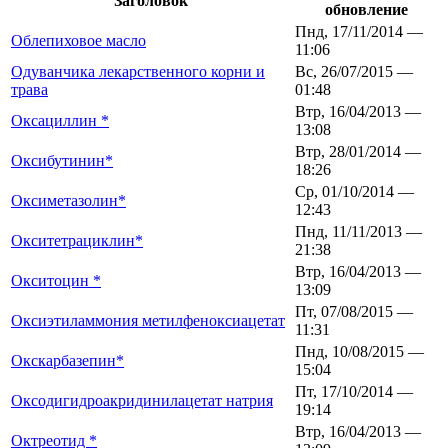
Заголовок
обновление
Пнд, 17/11/2014 —
Облепиховое масло
11:06
Одуванчика лекарственного корни и
Вс, 26/07/2015 —
трава
01:48
Втр, 16/04/2013 —
Оксациллин *
13:08
Втр, 28/01/2014 —
Оксибутинин*
18:26
Ср, 01/10/2014 —
Оксиметазолин*
12:43
Пнд, 11/11/2013 —
Окситетрациклин*
21:38
Втр, 16/04/2013 —
Окситоцин *
13:09
Пт, 07/08/2015 —
Оксиэтиламмония метилфеноксиацетат
11:31
Пнд, 10/08/2015 —
Окскарбазепин*
15:04
Пт, 17/10/2014 —
Оксодигидроакридинилацетат натрия
19:14
Втр, 16/04/2013 —
Октреотид *