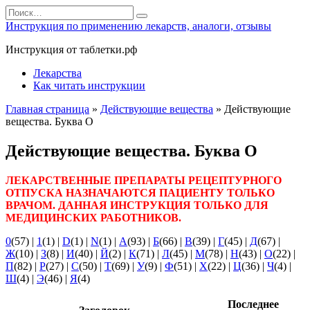
Перейти
Search
к
for:
Инструкция по применению лекарств, аналоги, отзывы
содержанию
Инструкция от таблетки.рф
Лекарства
Как читать инструкции
Главная страница
»
Действующие вещества
»
Действующие
вещества. Буква О
Действующие вещества. Буква О
ЛЕКАРСТВЕННЫЕ ПРЕПАРАТЫ РЕЦЕПТУРНОГО
ОТПУСКА НАЗНАЧАЮТСЯ ПАЦИЕНТУ ТОЛЬКО
ВРАЧОМ. ДАННАЯ ИНСТРУКЦИЯ ТОЛЬКО ДЛЯ
МЕДИЦИНСКИХ РАБОТНИКОВ.
0
(57)
|
1
(1)
|
D
(1)
|
N
(1)
|
А
(93)
|
Б
(66)
|
В
(39)
|
Г
(45)
|
Д
(67)
|
Ж
(10)
|
З
(8)
|
И
(40)
|
Й
(2)
|
К
(71)
|
Л
(45)
|
М
(78)
|
Н
(43)
|
О
(22)
|
П
(82)
|
Р
(27)
|
С
(50)
|
Т
(69)
|
У
(9)
|
Ф
(51)
|
Х
(22)
|
Ц
(36)
|
Ч
(4)
|
Ш
(4)
|
Э
(46)
|
Я
(4)
Последнее