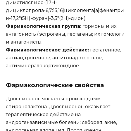
диметилспиро-[17H-
дициклопропа-6,7:15,16]циклопента[a]фенантри
н-17,2″(5H)-фуран]-3,5″(2H)-дион).
Фармакологическая группа:
гормоны и их
антагонисты/ эстрогены, гестагены; их гомологи
и антагонисты.
Фармакологическое действие:
гестагенное,
антиандрогенное, антигонадотропное,
антиминералокортикоидное.
Фармакологические свойства
Дроспиренон является производным
спиронолактона. Дроспиренон оказывает
терапевтическое действие на
андрогензависимые болезни: себорея, акне,
андрогенная алопеция. Дроспиренон