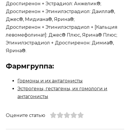
Дроспиренон + Эстрадиол: Анжелик®;
Дроспиренон + Этинилэстрадиол: Даилла®,
Джес®, Мидиана®, Ярина®;
Дроспиренон + Этинилэстрадиол + [Кальция
левомефолинат]: Джес® Плюс, Ярина® Плюс;
Этинилэстрадиол + Дроспиренон: Димиа®,
Ярина®.
Фармгруппа:
Гормоны и их антагонисты
Эстрогены, гестагены, их гомологи и
антагонисты
Оцените статью