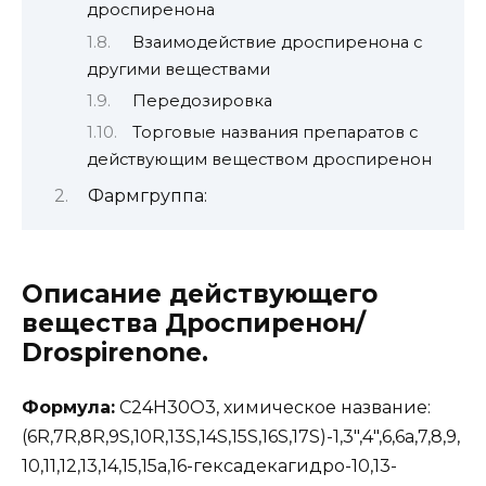
дроспиренона
Взаимодействие дроспиренона с
другими веществами
Передозировка
Торговые названия препаратов с
действующим веществом дроспиренон
Фармгруппа:
Описание действующего
вещества Дроспиренон/
Drospirenone.
Формула:
C24H30O3, химическое название:
(6R,7R,8R,9S,10R,13S,14S,15S,16S,17S)-1,3″,4″,6,6a,7,8,9,
10,11,12,13,14,15,15a,16-гексадекагидро-10,13-