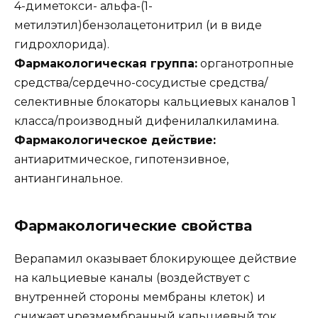
4-диметокси- альфа-(1-
метилэтил)бензолацетонитрил (и в виде
гидрохлорида).
Фармакологическая группа:
органотропные
средства/сердечно-сосудистые средства/
селективные блокаторы кальциевых каналов 1
класса/производный дифенилалкиламина.
Фармакологическое действие:
антиаритмическое, гипотензивное,
антиангинальное.
Фармакологические свойства
Верапамил оказывает блокирующее действие
на кальциевые каналы (воздействует с
внутренней стороны мембраны клеток) и
снижает чрезмембранный кальциевый ток.