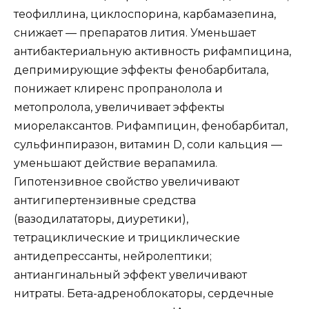
теофиллина, циклоспорина, карбамазепина,
снижает — препаратов лития. Уменьшает
антибактериальную активность рифампицина,
депримирующие эффекты фенобарбитала,
понижает клиренс пропранолола и
метопролола, увеличивает эффекты
миорелаксантов. Рифампицин, фенобарбитал,
сульфинпиразон, витамин D, соли кальция —
уменьшают действие верапамила.
Гипотензивное свойство увеличивают
антигипертензивные средства
(вазодилататоры, диуретики),
тетрациклические и трициклические
антидепрессанты, нейролептики;
антиангинальный эффект увеличивают
нитраты. Бета-адреноблокаторы, сердечные