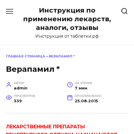
Перейти
Инструкция по
к
содержанию
применению лекарств,
аналоги, отзывы
Инструкция от таблетки.рф
ГЛАВНАЯ СТРАНИЦА
»
ВЕРАПАМИЛ *
Верапамил *
АВТОР
НА ЧТЕНИЕ
admin
7 мин
ПРОСМОТРОВ
ОПУБЛИКОВАНО
339
25.08.2015
ЛЕКАРСТВЕННЫЕ ПРЕПАРАТЫ