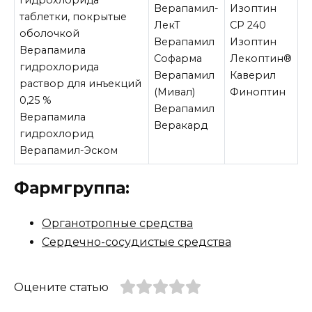
Верапамил-
Изоптин
таблетки, покрытые
ЛекТ
СР 240
оболочкой
Верапамил
Изоптин
Верапамила
Софарма
Лекоптин®
гидрохлорида
Верапамил
Каверил
раствор для инъекций
(Мивал)
Финоптин
0,25 %
Верапамил
Верапамила
Веракард
гидрохлорид
Верапамил-Эском
Фармгруппа:
Органотропные средства
Сердечно-сосудистые средства
Оцените статью