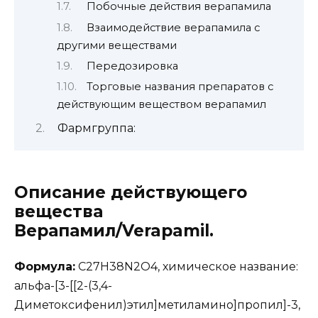
Побочные действия верапамила
Взаимодействие верапамила с
другими веществами
Передозировка
Торговые названия препаратов с
действующим веществом верапамил
Фармгруппа:
Описание действующего
вещества
Верапамил/Verapamil.
Формула:
C27H38N2O4, химическое название:
альфа-[3-[[2-(3,4-
Диметоксифенил)этил]метиламино]пропил]-3,