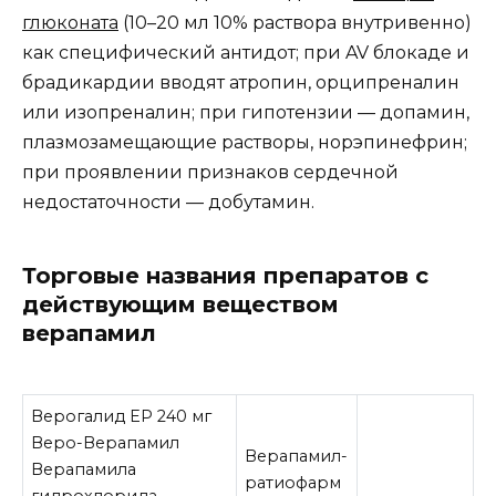
глюконата
(10–20 мл 10% раствора внутривенно)
как специфический антидот; при AV блокаде и
брадикардии вводят атропин, орципреналин
или изопреналин; при гипотензии — допамин,
плазмозамещающие растворы, норэпинефрин;
при проявлении признаков сердечной
недостаточности — добутамин.
Торговые названия препаратов с
действующим веществом
верапамил
Верогалид ЕР 240 мг
Веро-Верапамил
Верапамил-
Верапамила
ратиофарм
гидрохлорида