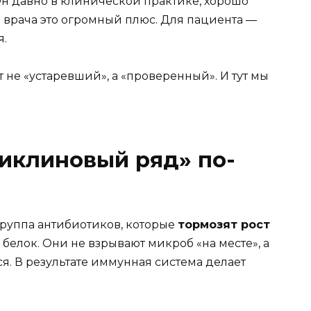
Он давно в клинической практике, хорошо
я врача это огромный плюс. Для пациента —
я.
 не «устаревший», а «проверенный». И тут мы
циклиновый ряд» по-
группа антибиотиков, которые
тормозят рост
 белок. Они не взрывают микроб «на месте», а
я. В результате иммунная система делает