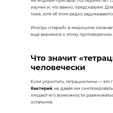
не модный препарат последних лет. 
изучен и, что важно, предсказуем. Дл
тоже, хотя об этом редко задумываютс
Иногда «старый» в медицине означает
ещё вернёмся к этому противоречию.
Что значит «тетра
человечески
Если упростить, тетрациклины — это 
бактерий
, не давая им синтезировать
лишают его возможности размножатьс
остальное.