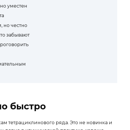
но уместен
та
, но честно
сто забывают
проговорить
имательным
но быстро
ам тетрациклинового ряда. Это не новинка и