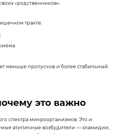
своих «родственников»:
ишечном тракте;
;
риёма.
чает меньше пропусков и более стабильный
почему это важно
го спектра микроорганизмов. Это и
аемые атипичные возбудители — хламидии,