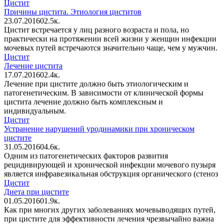
Цистит
Причины цистита. Этиология циститов
23.07.2016
0
2.5к.
Цистит встречается у лиц разного возраста и пола, но
практически на протяжении всей жизни у женщин инфекции
мочевых путей встречаются значительно чаще, чем у мужчин.
Цистит
Лечение цистита
17.07.2016
0
2.4к.
Лечение при цистите должно быть этиологическим и
патогенетическим. В зависимости от клинической формы
цистита лечение должно быть комплексным и
индивидуальным.
Цистит
Устранение нарушений уродинамики при хроническом
цистите
31.05.2016
0
4.6к.
Одним из патогенетических факторов развития
рецидивирующей и хронической инфекции мочевого пузыря
является инфравезикальная обструкция органического (стеноз
Цистит
Диета при цистите
01.05.2016
0
1.9к.
Как при многих других заболеваниях мочевыводящих путей,
при цистите для эффективности лечения чрезвычайно важна