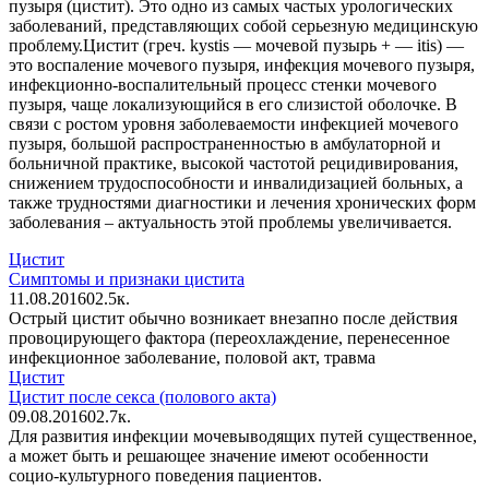
пузыря (цистит). Это одно из самых частых урологических
заболеваний, представляющих собой серьезную медицинскую
проблему.Цистит (греч. kystis — мочевой пузырь + — itis) —
это воспаление мочевого пузыря, инфекция мочевого пузыря,
инфекционно-воспалительный процесс стенки мочевого
пузыря, чаще локализующийся в его слизистой оболочке. В
связи с ростом уровня заболеваемости инфекцией мочевого
пузыря, большой распространенностью в амбулаторной и
больничной практике, высокой частотой рецидивирования,
снижением трудоспособности и инвалидизацией больных, а
также трудностями диагностики и лечения хронических форм
заболевания – актуальность этой проблемы увеличивается.
Цистит
Симптомы и признаки цистита
11.08.2016
0
2.5к.
Острый цистит обычно возникает внезапно после действия
провоцирующего фактора (переохлаждение, перенесенное
инфекционное заболевание, половой акт, травма
Цистит
Цистит после секса (полового акта)
09.08.2016
0
2.7к.
Для развития инфекции мочевыводящих путей существенное,
а может быть и решающее значение имеют особенности
социо-культурного поведения пациентов.