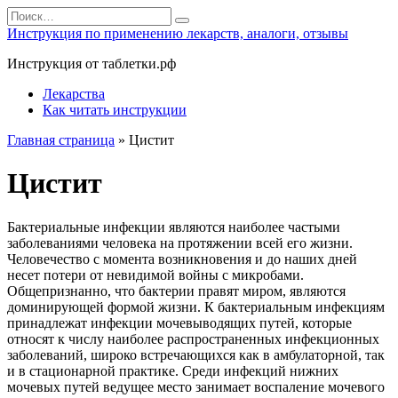
Перейти
Search
к
for:
Инструкция по применению лекарств, аналоги, отзывы
содержанию
Инструкция от таблетки.рф
Лекарства
Как читать инструкции
Главная страница
»
Цистит
Цистит
Бактериальные инфекции являются наиболее частыми
заболеваниями человека на протяжении всей его жизни.
Человечество с момента возникновения и до наших дней
несет потери от невидимой войны с микробами.
Общепризнанно, что бактерии правят миром, являются
доминирующей формой жизни. К бактериальным инфекциям
принадлежат инфекции мочевыводящих путей, которые
относят к числу наиболее распространенных инфекционных
заболеваний, широко встречающихся как в амбулаторной, так
и в стационарной практике. Среди инфекций нижних
мочевых путей ведущее место занимает воспаление мочевого