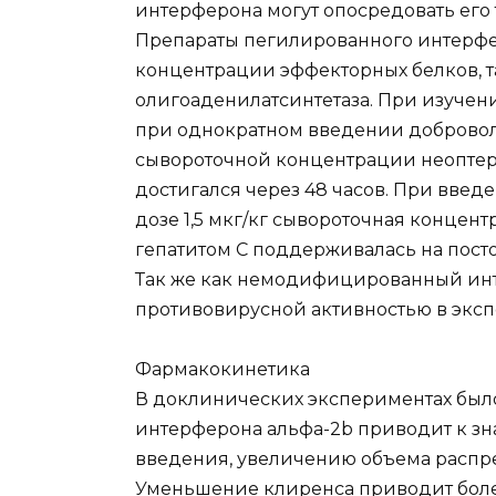
интерферона могут опосредовать его 
Препараты пегилированного интерфе
концентрации эффекторных белков, т
олигоаденилатсинтетаза. При изуче
при однократном введении добровол
сывороточной концентрации неоптер
достигался через 48 часов. При введ
дозе 1,5 мкг/кг сывороточная концен
гепатитом C поддерживалась на пост
Так же как немодифицированный инт
противовирусной активностью в экспер
Фармакокинетика
В доклинических экспериментах было
интерферона альфа-2b приводит к з
введения, увеличению объема распр
Уменьшение клиренса приводит боле