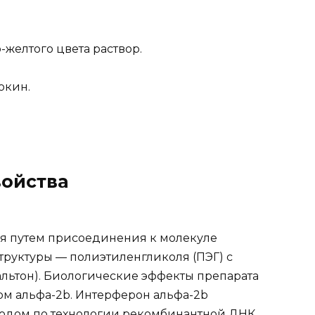
-желтого цвета раствор.
окин.
ойства
ся путем присоединения к молекуле
руктуры — полиэтиленгликоля (ПЭГ) с
льтон). Биологические эффекты препарата
м альфа-2b. Интерферон альфа-2b
одом по технологии рекомбинантной ДНК