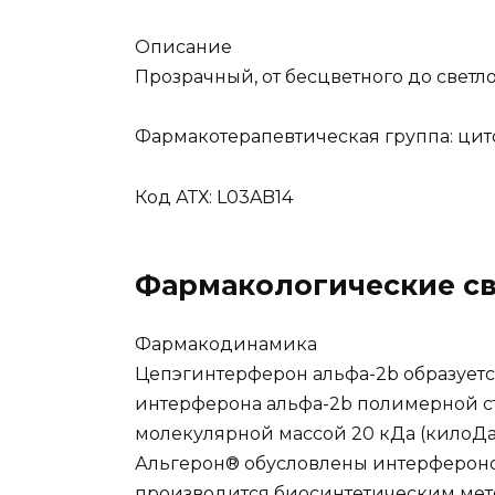
Описание
Прозрачный, от бесцветного до светло
Фармакотерапевтическая группа: цит
Код АТХ: L03AB14
Фармакологические св
Фармакодинамика
Цепэгинтерферон альфа-2b образует
интерферона альфа-2b полимерной ст
молекулярной массой 20 кДа (килоДа
Альгерон® обусловлены интерфероно
производится биосинтетическим мет