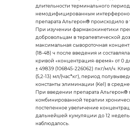
длительности терминального периода
немодифицированным интерфероном а
препарата Альгерон® происходило в те
При изучении фармакокинетики пре
добровольцам в терапевтической дозе
максимальная сывороточная концентр
(18-48) ч после введения и составляла
кривой «концентрация-время» от 0 до 
± 49839 (106845-226062) пкг/мл/ч. Клир
(5,2-13) мл/(час*кг), период полувыведе
константы элиминации (Kel) в среднем 
При введении препарата Альгерон® п
комбинированной терапии хроническ
постепенное увеличение концентраци
дальнейшей кумуляции до 12 недель
наблюдалось.