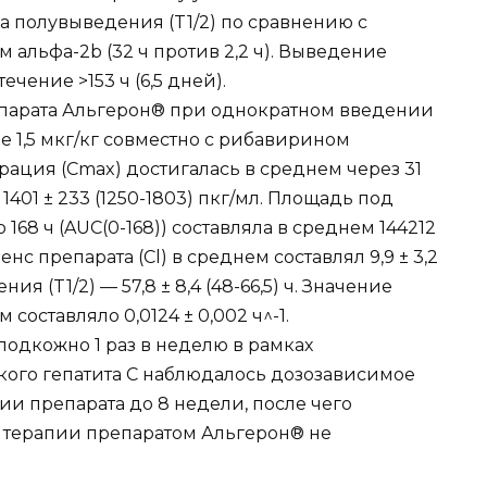
 полувыведения (T1/2) по сравнению с
льфа-2b (32 ч против 2,2 ч). Выведение
чение >153 ч (6,5 дней).
парата Альгерон® при однократном введении
 1,5 мкг/кг совместно с рибавирином
ация (Сmax) достигалась в среднем через 31
 1401 ± 233 (1250-1803) пкг/мл. Площадь под
168 ч (AUC(0-168)) составляла в среднем 144212
енс препарата (Cl) в среднем составлял 9,9 ± 3,2
ния (T1/2) — 57,8 ± 8,4 (48-66,5) ч. Значение
составляло 0,0124 ± 0,002 ч^-1.
одкожно 1 раз в неделю в рамках
ого гепатита C наблюдалось дозозависимое
и препарата до 8 недели, после чего
 терапии препаратом Альгерон® не