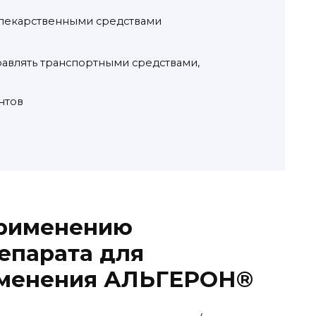
 лекарственными средствами
равлять транспортными средствами,
нтов
рименению
епарата для
именения АЛЬГЕРОН®