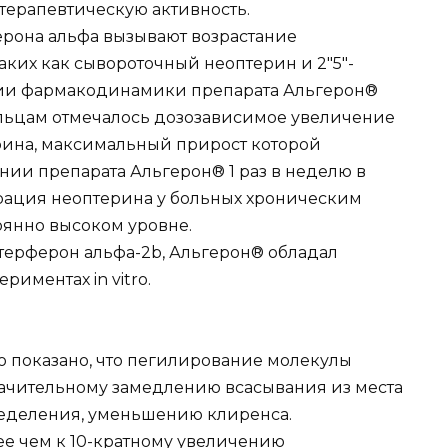
терапевтическую активность.
рона альфа вызывают возрастание
аких как сывороточный неоптерин и 2″5″-
нии фармакодинамики препарата Альгерон®
ьцам отмечалось дозозависимое увеличение
ина, максимальный прирост которой
ении препарата Альгерон® 1 раз в неделю в
трация неоптерина у больных хроническим
оянно высоком уровне.
ерферон альфа-2b, Альгерон® обладал
иментах in vitro.
 показано, что пегилирование молекулы
начительному замедлению всасывания из места
еделения, уменьшению клиренса.
е чем к 10-кратному увеличению