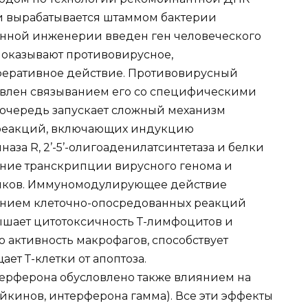
и вырабатывается штаммом бактерии
 генной инженерии введен ген человеческого
 оказывают противовирусное,
ративное действие. Противовирусный
овлен связыванием его со специфическими
 очередь запускает сложный механизм
 реакций, включающих индукцию
за R, 2’-5’-олигоаденилатсинтетаза и белки
ление транскрипции вирусного генома и
елков. Иммуномодулирующее действие
лением клеточно-опосредованных реакций
шает цитотоксичность Т-лимфоцитов и
 активность макрофагов, способствует
т Т-клетки от апоптоза.
рферона обусловлено также влиянием на
кинов, интерферона гамма). Все эти эффекты