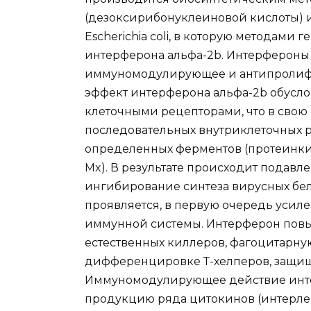
(дезоксирибонуклеиновой кислоты) 
Escherichia coli, в которую методами
интерферона альфа-2b. Интерфероны
иммуномодулирующее и антипролифе
эффект интерферона альфа-2b обусл
клеточными рецепторами, что в свою
последовательных внутриклеточных
определенных ферментов (протеинкина
Mx). В результате происходит подав
ингибирование синтеза вирусных б
проявляется, в первую очередь уси
иммунной системы. Интерферон повы
естественных киллеров, фагоцитарную
дифференцировке Т-хелперов, защищае
Иммуномодулирующее действие инте
продукцию ряда цитокинов (интерлей