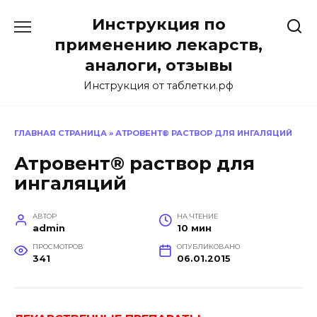
Перейти
Инструкция по
к
содержанию
применению лекарств,
аналоги, отзывы
Инструкция от таблетки.рф
ГЛАВНАЯ СТРАНИЦА
»
АТРОВЕНТ® РАСТВОР ДЛЯ ИНГАЛЯЦИЙ
Атровент® раствор для
ингаляций
АВТОР
НА ЧТЕНИЕ
admin
10 мин
ПРОСМОТРОВ
ОПУБЛИКОВАНО
341
06.01.2015