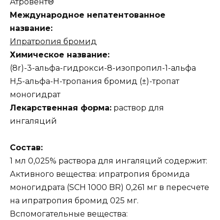
Атровент®
Международное непатентованное
название:
Ипратропия бромид
Химическое название:
(8r)-3-альфа-гидрокси-8-изопропил-1-альфа
H,5-альфа-H-тропания бромид (±)-тропат
моногидрат
Лекарственная форма:
раствор для
ингаляций
Состав:
1 мл 0,025% раствора для ингаляций содержит:
Активного вещества: ипратропия бромида
моногидрата (SCH 1000 BR) 0,261 мг в пересчете
на ипратропия бромид 025 мг.
Вспомогательные вещества: