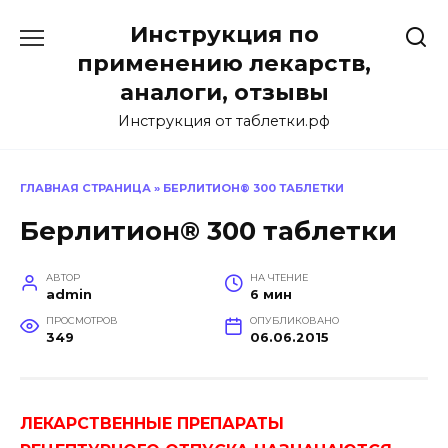
Перейти
Инструкция по
к
содержанию
применению лекарств,
аналоги, отзывы
Инструкция от таблетки.рф
ГЛАВНАЯ СТРАНИЦА
»
БЕРЛИТИОН® 300 ТАБЛЕТКИ
Берлитион® 300 таблетки
АВТОР
НА ЧТЕНИЕ
admin
6 мин
ПРОСМОТРОВ
ОПУБЛИКОВАНО
349
06.06.2015
ЛЕКАРСТВЕННЫЕ ПРЕПАРАТЫ