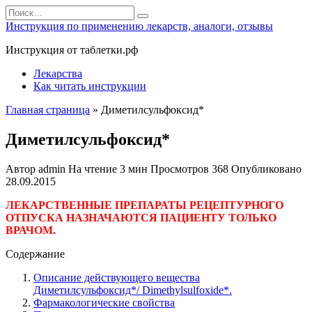
Перейти
Search
к
for:
Инструкция по применению лекарств, аналоги, отзывы
содержанию
Инструкция от таблетки.рф
Лекарства
Как читать инструкции
Главная страница
»
Диметилсульфоксид*
Диметилсульфоксид*
Автор
admin
На чтение
3 мин
Просмотров
368
Опубликовано
28.09.2015
ЛЕКАРСТВЕННЫЕ ПРЕПАРАТЫ РЕЦЕПТУРНОГО
ОТПУСКА НАЗНАЧАЮТСЯ ПАЦИЕНТУ ТОЛЬКО
ВРАЧОМ.
Содержание
Описание действующего вещества
Диметилсульфоксид*/ Dimethylsulfoxide*.
Фармакологические свойства