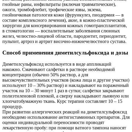
гнойные раны, инфильтраты (включая травматические),
ожоги, тромбофлебит, трофические язвы, экзема,
гнойничковая патология кожи (фурункулез, пиодермия — в
составе комплексного лечения), акне, в кожно-пластической
хирургии для консервирования кожных гомотрансплантатов,
в стоматологии — воспалительные заболевания слюнных
желез, челюстно-лицевой области, пародонтит, периодонтит,
пульпит, артроз и артрит височно-нижнечелюстного сустава.
Способ применения диметилсульфоксида и дозы
Диметилсульфоксид используется в виде аппликаций
накожно. Смачивают салфетки в растворе необходимой
концентрации (обычно 50% раствор, а для
высокочувствительных участков (кожа лица и другие участки)
используют 10 – 30% раствор) и накладывают на пораженный
участок на 10 – 30 минут 1 раз в сутки; салфетки закрывают
полиэтиленовой пленкой, а сверху накладывают льняную или
хлопчатобумажную ткань. Курс терапии составляет 10 – 15
процедур.
При развитии аллергических реакций на диметилсульфоксид
необходимо использование антигистаминных препаратов. Для
оценки индивидуальной переносимости проводят
лекарственную пробу: при помощи ватного тампона наносят