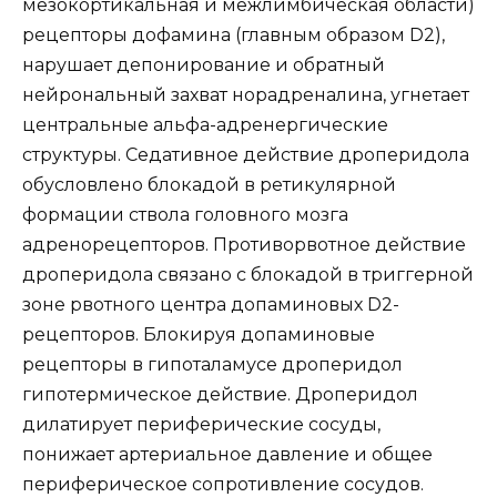
мезокортикальная и межлимбическая области)
рецепторы дофамина (главным образом D2),
нарушает депонирование и обратный
нейрональный захват норадреналина, угнетает
центральные альфа-адренергические
структуры. Седативное действие дроперидола
обусловлено блокадой в ретикулярной
формации ствола головного мозга
адренорецепторов. Противорвотное действие
дроперидола связано с блокадой в триггерной
зоне рвотного центра допаминовых D2-
рецепторов. Блокируя допаминовые
рецепторы в гипоталамусе дроперидол
гипотермическое действие. Дроперидол
дилатирует периферические сосуды,
понижает артериальное давление и общее
периферическое сопротивление сосудов.