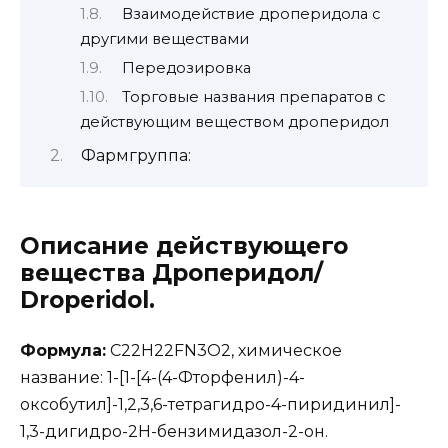
Взаимодействие дроперидола с
другими веществами
Передозировка
Торговые названия препаратов с
действующим веществом дроперидол
Фармгруппа:
Описание действующего
вещества Дроперидол/
Droperidol.
Формула:
C22H22FN3O2, химическое
название: 1-[1-[4-(4-Фторфенил)-4-
оксобутил]-1,2,3,6-тетрагидро-4-пиридинил]-
1,3-дигидро-2Н-бензимидазол-2-он.