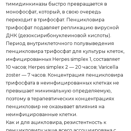
тимидинкиназы быстро превращается в
монофосфат, который, в свою очередь
переходит в трифосфат. Пенцикловира
трифосфат подавляет репликацию вирусной
ДНК (дезоксирибонуклеиновой кислоты).
Период внутриклеточного полувыведения
пенцикловира трифосфат для культуры клеток,
инфицированных Herpes simplex 1, составляет
10 часов; Herpes simplex 2 — 20 часов; Varicella
zoster — 7 часов. Концентрация пенцикловира
трифосфата в неинфицированных клетках не
превышает минимальную определяемую,
поэтому в терапевтических концентрациях
пенцикловир не оказывает влияния на
неинфицированные клетки.
Как и для ацикловира, резистентность к
пенцикловиру чаще всего ассоциирована с