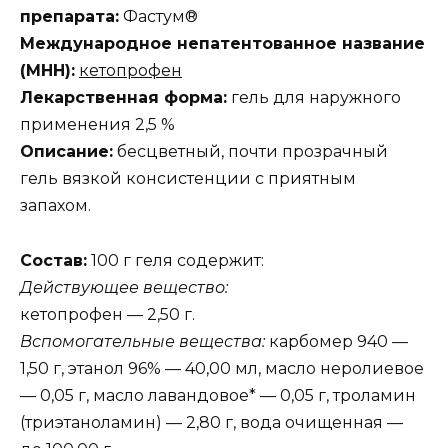
препарата:
Фастум®
Международное непатентованное название
(МНН):
кетопрофен
Лекарственная форма:
гель для наружного
применения 2,5 %
Описание:
бесцветный, почти прозрачный
гель вязкой консистенции с приятным
запахом.
Состав:
100 г геля содержит:
Действующее вещество:
кетопрофен — 2,50 г.
Вспомогательные вещества:
карбомер 940 —
1,50 г, этанол 96% — 40,00 мл, масло неролиевое
— 0,05 г, масло лавандовое* — 0,05 г, троламин
(триэтаноламин) — 2,80 г, вода очищенная —