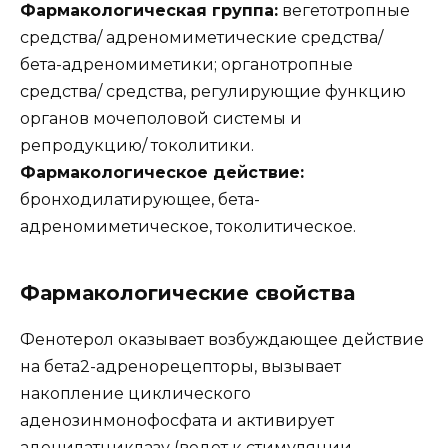
Фармакологическая группа:
вегетотропные
средства/ адреномиметические средства/
бета-адреномиметики; органотропные
средства/ средства, регулирующие функцию
органов мочеполовой системы и
репродукцию/ токолитики.
Фармакологическое действие:
бронходилатирующее, бета-
адреномиметическое, токолитическое.
Фармакологические свойства
Фенотерол оказывает возбуждающее действие
на бета2-адренорецепторы, вызывает
накопление циклического
аденозинмонофосфата и активирует
аденилатциклазу (ведет к стимуляции