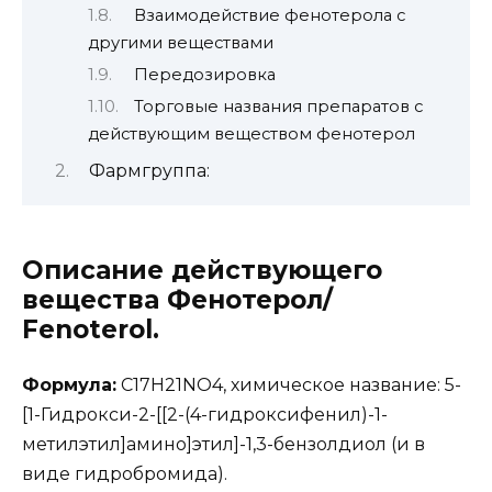
Взаимодействие фенотерола с
другими веществами
Передозировка
Торговые названия препаратов с
действующим веществом фенотерол
Фармгруппа:
Описание действующего
вещества Фенотерол/
Fenoterol.
Формула:
C17H21NO4, химическое название: 5-
[1-Гидрокси-2-[[2-(4-гидроксифенил)-1-
метилэтил]амино]этил]-1,3-бензолдиол (и в
виде гидробромида).