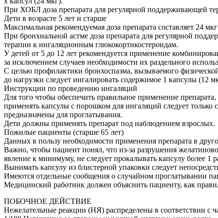
х капсул (24 мкг).
При ХОБЛ доза препарата для регулярной поддерживающей терап
Дети в возрасте 5 лет и старше
Максимальная рекомендуемая доза препарата составляет 24 мкг 
При бронхиальной астме доза препарата для регулярной поддер
терапии к ингаляционным глюкокортикостероидам.
У детей от 5 до 12 лет рекомендуется применение комбиниров
за исключением случаев необходимости их раздельного исполь
С целью профилактики бронхоспазма, вызываемого физической 
до нагрузки следует ингалировать содержимое 1 капсулы (12 мк
Инструкции по проведению ингаляций
Для того чтобы обеспечить правильное применение препарата, 
применять капсулы с порошком для ингаляций следует только 
предназначены для проглатывания.
Дети должны применять препарат под наблюдением взрослых.
Пожилые пациенты (старше 65 лет)
Данных в пользу необходимости применения препарата в друго
Важно, чтобы пациент понял, что из-за разрушения желатиново
явление к минимуму, не следует прокалывать капсулу более 1 р
Вынимать капсулу из блистерной упаковки следует непосредс
Имеются отдельные сообщения о случайном проглатывании пац
Медицинский работник должен объяснить пациенту, как правил
ПОБОЧНОЕ ДЕЙСТВИЕ
Нежелательные реакции (НЯ) распределены в соответствии с ча