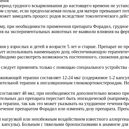
ания
ериод грудного вскармливания до настоящего времени не устано
м случае, если предполагаемая польза для матери превышает по
может замедлять процесс родов вследствие токолитического дей
ому, при необходимости применения препарата Форадил, грудное
ния на экспериментальных животных не выявили влияния на фер
 у взрослых и детей в возрасте 5 лет и старше. Препарат не пр
дует использовать наименьшую дозу, обеспечивающую терапевти
бходимо рассмотреть возможность постепенного, снижения дозы
 следует применять только с помощью специального устройства 
ивающей терапии составляет 12-24 мкг (содержимое 1-2 капсул) 
лнительной терапии к ингаляционным глюкокортикостероидам. 
 составляет 48 мкг, при необходимости дополнительно можно при
льных доз препарата перестает быть эпизодической (например, с
а терапии, так как это может указывать на ухудшение течения б
лечение препаратом Форадил или изменять дозу препарата. Преп
нагрузкой или неизбежным воздействием известного аллергена, 
 1 капсулы). Больным с тяжелыми бронхоспазмами в анамнезе дл