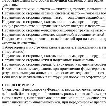
1/100,Нарушения со стороны иммунной системы: очень редко —
зуд, сыпь.
Нарушения психики: нечасто — ажитация, тревога, повышенная
Нарушения со стороны нервной системы: часто — головная бол
Нарушения со стороны сердца: часто — ощущение сердцебиения
Нарушения со стороны дыхательной системы, органов грудной 
Общие расстройства и нарушения в месте введения: нечасто — 
Нарушения со стороны желудочно-кишечного тракта: нечасто —
Нарушения со стороны скелетно-мышечной и соединительной 
По данным постмаркетинговых наблюдений при назначении пре
«частота неизвестна»:
Лабораторные и инструментальные данные: гипокалиемия и ги
гипертензию).
Нарушения со стороны дыхательной системы, органов грудной 
Нарушения со стороны кожи и подкожных тканей: сыпь.
Нарушения со стороны сердца: стенокардия, нарушение сердечн
В клинических исследованиях при применении формотерола от
результаты вышеуказанных клинических исследований не позв
Если любые из указанных в инструкции побочных эффектов ус
ПЕРЕДОЗИРОВКА
Симптомы. Передозировка Форадила, вероятно, может привест
действий: боль за грудиной, тошнота, рвота, головная боль, т
гипокалиемия, гипергликемия, повышение или понижение артериа
ингаляционных симпатомиметиков, при передозировке препара