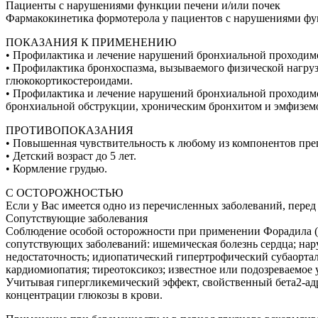
Пациенты с нарушениями функции печени и/или почек
Фармакокинетика формотерола у пациентов с нарушениями фун
ПОКАЗАНИЯ К ПРИМЕНЕНИЮ
• Профилактика и лечение нарушений бронхиальной проходимо
• Профилактика бронхоспазма, вызываемого физической нагру
глюкокортикостероидами.
• Профилактика и лечение нарушений бронхиальной проходимо
бронхиальной обструкции, хроническим бронхитом и эмфиземо
ПРОТИВОПОКАЗАНИЯ
• Повышенная чувствительность к любому из компонентов пре
• Детский возраст до 5 лет.
• Кормление грудью.
С ОСТОРОЖНОСТЬЮ
Если у Вас имеется одно из перечисленных заболеваний, перед
Сопутствующие заболевания
Соблюдение особой осторожности при применении Форадила (о
сопутствующих заболеваний: ишемическая болезнь сердца; нару
недостаточность; идиопатический гипертрофический субаортал
кардиомиопатия; тиреотоксикоз; известное или подозреваемое 
Учитывая гипергликемический эффект, свойственный бета2-а
концентрации глюкозы в крови.