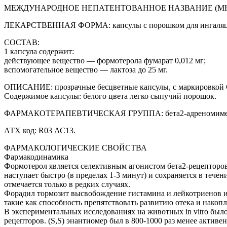
МЕЖДУНАРОДНОЕ НЕПАТЕНТОВАННОЕ НАЗВАНИЕ (MHH)
ЛЕКАРСТВЕННАЯ ФОРМА: капсулы с порошком для ингаля
СОСТАВ:
1 капсула содержит:
действующее вещество — формотерола фумарат 0,012 мг;
вспомогательное вещество — лактоза до 25 мг.
ОПИСАНИЕ: прозрачные бесцветные капсулы, с маркировкой C
Содержимое капсулы: белого цвета легко сыпучий порошок.
ФАРМАКОТЕРАПЕВТИЧЕСКАЯ ГРУППА: бета2-адреномимет
АТХ код: R03 АС13.
ФАРМАКОЛОГИЧЕСКИЕ СВОЙСТВА
Фармакодинамика
Формотерол является селективным агонистом бета2-рецепторо
наступает быстро (в пределах 1-3 минут) и сохраняется в теч
отмечается только в редких случаях.
Форадил тормозит высвобождение гистамина и лейкотриенов и
такие как способность препятствовать развитию отека и накоп
В экспериментальных исследованиях на животных in vitro было
рецепторов. (S,S) энантиомер был в 800-1000 раз менее активе