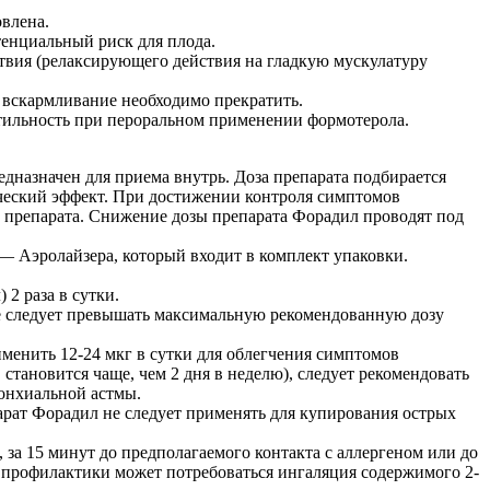
влена.
тенциальный риск для плода.
ствия (релаксирующего действия на гладкую мускулатуру
 вскармливание необходимо прекратить.
тильность при пероральном применении формотерола.
едназначен для приема внутрь. Доза препарата подбирается
ческий эффект. При достижении контроля симптомов
 препарата. Снижение дозы препарата Форадил проводят под
— Аэролайзера, который входит в комплект упаковки.
2 раза в сутки.
Не следует превышать максимальную рекомендованную дозу
менить 12-24 мкг в сутки для облегчения симптомов
тановится чаще, чем 2 дня в неделю), следует рекомендовать
ронхиальной астмы.
арат Форадил не следует применять для купирования острых
за 15 минут до предполагаемого контакта с аллергеном или до
я профилактики может потребоваться ингаляция содержимого 2-