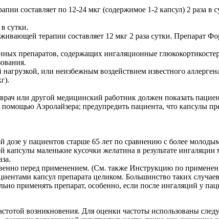
ии составляет по 12-24 мкг (содержимое 1-2 капсул) 2 раза в с
в сутки.
живающей терапии составляет 12 мкг 2 раза сутки. Препарат Фо
анных препаратов, содержащих ингаляционные глюкокортикостер
зования.
нагрузкой, или неизбежным воздействием известного аллергена,
г).
врач или другой медицинский работник должен показать пациенту
с помощью Аэролайзера; предупредить пациента, что капсулы пр
й дозе у пациентов старше 65 лет по сравнению с более молоды
й капсулы маленькие кусочки желатина в результате ингаляции м
аза.
твенно перед применением. (См. также Инструкцию по применен
иентами капсул препарата целиком. Большинство таких случаев 
ьно применять препарат, особенно, если после ингаляций у пац
стотой возникновения. Для оценки частоты использованы следующ