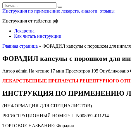
Перейти
Search
к
for:
Инструкция по применению лекарств, аналоги, отзывы
содержанию
Инструкция от таблетки.рф
Лекарства
Как читать инструкции
Главная страница
»
ФОРАДИЛ капсулы с порошком для ингаля
ФОРАДИЛ капсулы с порошком для ин
Автор
admin
На чтение
17 мин
Просмотров
195
Опубликовано
ЛЕКАРСТВЕННЫЕ ПРЕПАРАТЫ РЕЦЕПТУРНОГО ОТП
ИНСТРУКЦИЯ ПО ПРИМЕНЕНИЮ ЛЕ
(ИНФОРМАЦИЯ ДЛЯ СПЕЦИАЛИСТОВ)
РЕГИСТРАЦИОННЫЙ НОМЕР: П N008952-011214
ТОРГОВОЕ НАЗВАНИЕ: Форадил