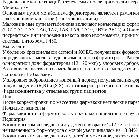
В диапазоне концентраций, отмечаемых после применения тера
Метаболизм.
Основным путем метаболизма формотерола является прямая к
глюкуроновой кислотой (глюкуронидацией).
Малозначимые пути метаболизма включают конъюгацию формо
(UGT1A1, 1А3, 1А6, 1А7, 1А8, 1А9, 1А10, 2В7 и 2В15) и О-де
посредством ингибирования какого-либо изофермента, приним
системы цитохрома Р450.
Выведение.
У больных бронхиальной астмой и ХОБЛ, получавших формотерол
определялось в моче в виде неизмененного формотерола. Рассч
однократной дозы формотерола (12-120 мкг) у здоровых добро
Активное вещество и его метаболиты полностью выводятся из 
составляет 150 мл/мин.
У здоровых добровольцев конечный период полувыведения форм
полувыведения (R,R) и (S,S) энантиомеров, рассчитанные по экс
Фармакокинетика у отдельных групп пациентов
Пол
После корректировки по массе тела фармакокинетические пар
Пожилые пациенты
Фармакокинетика формотерола у пожилых пациентов не изучал
Педиатрия
В клиническом исследовании у детей в возрасте 5-12 лет с бро
неизмененного формотерола с мочой увеличивалась на 18-84%
В клинических исследованиях у детей в моче определялось ок