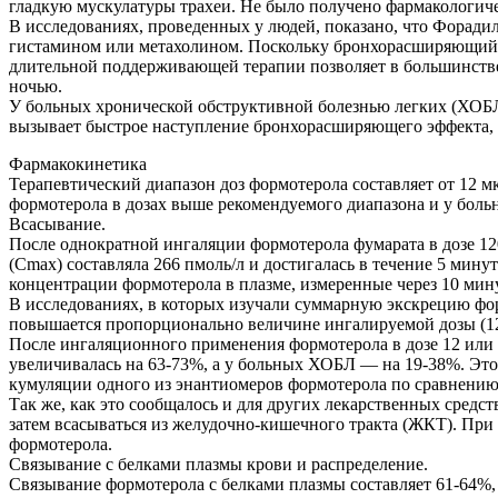
гладкую мускулатуры трахеи. Не было получено фармакологиче
В исследованиях, проведенных у людей, показано, что Форад
гистамином или метахолином. Поскольку бронхорасширяющий эф
длительной поддерживающей терапии позволяет в большинстве 
ночью.
У больных хронической обструктивной болезнью легких (ХОБЛ) 
вызывает быстрое наступление бронхорасширяющего эффекта, 
Фармакокинетика
Терапевтический диапазон доз формотерола составляет от 12 м
формотерола в дозах выше рекомендуемого диапазона и у боль
Всасывание.
После однократной ингаляции формотерола фумарата в дозе 12
(Cmax) составляла 266 пмоль/л и достигалась в течение 5 мину
концентрации формотерола в плазме, измеренные через 10 минут,
В исследованиях, в которых изучали суммарную экскрецию форм
повышается пропорционально величине ингалируемой дозы (12
После ингаляционного применения формотерола в дозе 12 или 2
увеличивалась на 63-73%, а у больных ХОБЛ — на 19-38%. Это
кумуляции одного из энантиомеров формотерола по сравнению
Так же, как это сообщалось и для других лекарственных средс
затем всасываться из желудочно-кишечного тракта (ЖКТ). При
формотерола.
Связывание с белками плазмы крови и распределение.
Связывание формотерола с белками плазмы составляет 61-64%