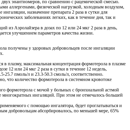
 двух энантиомеров, по сравнению с рацемической смесью.
ыми аллергенами, физической нагрузкой, холодным воздухом,
ингаляции, назначение препарата 2 раза в сутки для
нических заболеваниях легких, как в течение дня, так и
 из Аэролайзера в дозах по 12 или 24 мкг 2 раза в день,
ается улучшением параметров качества жизни.
ерола получены у здоровых добровольцев после ингаляции
х.
я в плазму, максимальная концентрация формотерола в плазме
е 12 или 24 мкг 2 раза в сутки в течение 12 недель,
-25.7 пмоль/л и 23.3-50.3 смоль/л, соответственно.
ано, что количество формотерола в системном кровотоке
ного формотерола с мочой у больных с бронхиальной астмой
е многократных ингаляций. При этом не отмечалось большей
применяемого с помощью ингалятора, будет проглатываться и
овым добровольцам абсорбировалось, по меньшей мере, 65%