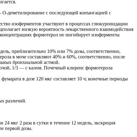
игается.
 — О-деметилирование с последующей конъюгацией с
ство изоферментов участвуют в процессах глюкуронидации
дполагает низкую вероятность лекарственного взаимодействия
х концентрациях формотерол не ингибирует изоферменты
едель, приблизительно 10% или 7% дозы, соответственно,
ерола в моче составляют 40% и 60%, соответственно, после
льных бронхиальной астмой.
мочой, 1/3 — с калом. Почечный клиренс формотерола
умарата в дозе 120 мкг составляет 10 ч; конечные периоды
ых различий.
 24 мкг 2 раза в сутки в течение 12 недель, экскреция
е первой дозы.