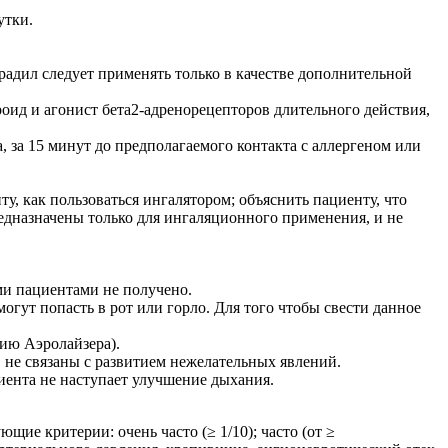
утки.
радил следует применять только в качестве дополнительной
оид и агонист бета2-адренорецепторов длительного действия,
 за 15 минут до предполагаемого контакта с аллергеном или
, как пользоваться ингалятором; объяснить пациенту, что
едназначены только для ингаляционного применения, и не
ми пациентами не получено.
огут попасть в рот или горло. Для того чтобы свести данное
ию Аэролайзера).
не связаны с развитием нежелательных явлений.
иента не наступает улучшение дыхания.
ие критерии: очень часто (≥ 1/10); часто (от ≥