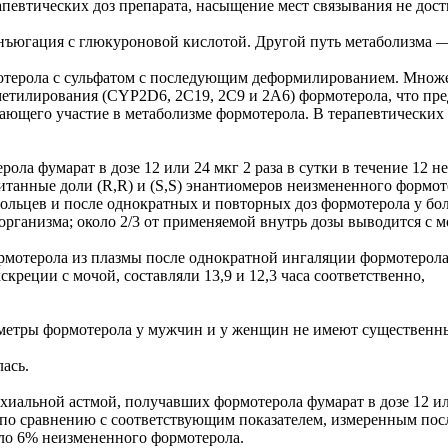
певтических доз препарата, насыщение мест связывания не дост
онъюгация с глюкуроновой кислотой. Другой путь метаболизма
терола с сульфатом с последующим деформилированием. Множе
метилирования (CYP2D6, 2С19, 2С9 и 2А6) формотерола, что пре
ающего участие в метаболизме формотерола. В терапевтически
а фумарат в дозе 12 или 24 мкг 2 раза в сутки в течение 12 н
итанные доли (R,R) и (S,S) энантиомеров неизмененного формот
вольцев и после однократных и повторных доз формотерола у бо
организма; около 2/3 от применяемой внутрь дозы выводится с 
отерола из плазмы после однократной ингаляции формотерола ф
креции с мочой, составляли 13,9 и 12,3 часа соответственно,
аметры формотерола у мужчин и у женщин не имеют существенн
ась.
нхиальной астмой, получавших формотерола фумарат в дозе 12 или
 по сравнению с соответствующим показателем, измеренным посл
оло 6% неизмененного формотерола.