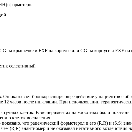
: формотерол
ций
G на крышечке и FXF на корпусе или CG на корпусе и FXF на 
ик селективный
в. Он оказывает бронхорасширяющее действие у пациентов с об
ение 12 часов после ингаляции. При использовании терапевтичес
з тучных клеток. В экспериментах на животных были показаны
лению клеток воспаления.
 показано, что рацемический формотерол и его (R,R) и (S,S) э
н чем (R,R) энантиомер и не оказывал негативного воздействия 