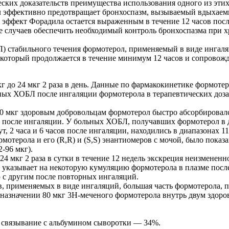
ских доказательств преимущества использования одного из этих
ил эффективно предотвращает бронхоспазм, вызываемый вдыхаем
фект Форадила остается выраженным в течение 12 часов после 
случаев обеспечить необходимый контроль бронхоспазма при хро
стабильного течения формотерол, применяемый в виде ингаляций
который продолжается в течение минимум 12 часов и сопровожд
кг до 24 мкг 2 раза в день. Данные по фармакокинетике формот
ных ХОБЛ после ингаляции формотерола в терапевтических доза
0 мкг здоровым добровольцам формотерол быстро абсорбировалс
т после ингаляции. У больных ХОБЛ, получавших формотерол в доз
 2 часа и 6 часов после ингаляции, находились в диапазонах 11.5
отерола и его (R,R) и (S,S) энантиомеров с мочой, было показ
-96 мкг).
4 мкг 2 раза в сутки в течение 12 недель экскреция неизменен
 указывает на некоторую кумуляцию формотерола в плазме посл
 с другим после повторных ингаляций.
тв, применяемых в виде ингаляций, большая часть формотерола, 
 назначении 80 мкг 3Н-меченого формотерола внутрь двум здор
, связывание с альбумином сыворотки — 34%.