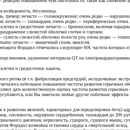
 реакции повышенной чувствительности, такие как снижение ар
 возбудимость, бессонница.
ь, тремор; нечасто — головокружение; очень редко — нарушения
; нечасто — тахикардия; очень редко — периферические отеки.
клетки и средостения: нечасто — бронхоспазм, включая парадок
раздражение слизистой оболочки глотки и гортани.
 сухость слизистой оболочки полости рта; очень редко — тошно
ткани: нечасто — мышечный спазм, миалгия.
парата Форадил отмечались следующие НЯ, частота которых из-
пергликемия, удлинение интервала QT на электрокардиограммы
клетки и средостения: кашель.
ого ритма (в т.ч. фибрилляция предсердий, желудочковые экстр
мечалось небольшое повышение частоты развития серьезных об
оляют дать количественную оценку частоты развития серьезных
угубляются, или Вы заметили любые другие побочные эффекты не
и к развитию явлений, характерных для передозировки бета2-
ремор, сонливость, ощущение сердцебиения, тахикардия до 200 у
льного давления, нервозность, судороги, судороги мышц, сухост
том Форадил возможна остановка сердца и смертельный исход.