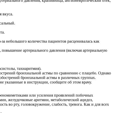
териального давления, крапивница, ангионевротический отек,
 вкуса.
сальный.
та.
за небольшого количества пациентов расценивалась как
, повышение артериального давления (включая артериальную
асистолы, тахиаритмия).
острений бронхиальной астмы по сравнению с плацебо. Однако
 обострений бронхиальной астмы в различных группах.
 указанные в инструкции, сообщите об этом врачу.
адреномиметиками или усиления проявлений побочных
д/мин, желудочковые аритмии, метаболический ацидоз,
ь во рту, головокружение, слабость, тревога. Как и для всех