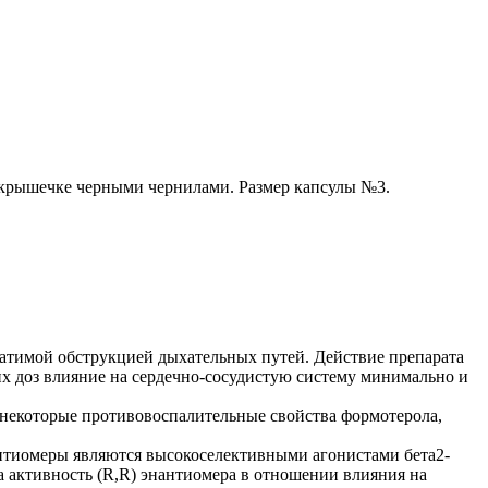
крышечке черными чернилами. Размер капсулы №3.
ратимой обструкцией дыхательных путей. Действие препарата
ких доз влияние на сердечно-сосудистую систему минимально и
 некоторые противовоспалительные свойства формотерола,
нантиомеры являются высокоселективными агонистами бета2-
на активность (R,R) энантиомера в отношении влияния на