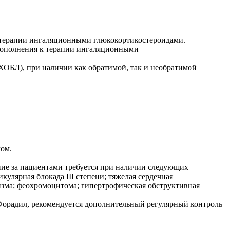
к терапии ингаляционными глюкокортикостероидами.
 дополнения к терапии ингаляционными
ХОБЛ), при наличии как обратимой, так и необратимой
чом.
ие за пациентами требуется при наличии следующих
улярная блокада III степени; тяжелая сердечная
изма; феохромоцитома; гипертрофическая обструктивная
орадил, рекомендуется дополнительный регулярный контроль