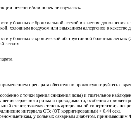
кции печени и/или почек не изучалась.
сти у больных с бронхиальной астмой в качестве дополнения 
зкой, холодным воздухом или вдыханием аллергенов в качестве
сти у больных с хронической обструктивной болезнью легких (
й легких.
парата.
 применением препарата обязательно проконсультируйтесь с вра
собенно с точки зрения снижения дозы) и тщательное наблюден
шения сердечного ритма и проводимости, особенно атриовентрик
ьный стеноз; тяжелая степень артериальной гипертензии; аневр
удлинение интервала QTc (QT корригированный > 0.44 сек).
дреномиметикам, у больных сахарным диабетом, принимающим Ф