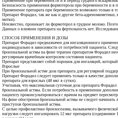
Применение при беременности и в период грудного вскармлив
Безопасность применения формотерола при беременности и в п
Применение препарата при беременности возможно только в то
Препарат Форадил, так же как и другие бета-адреномиметики, 
матки).
Неизвестно, проникает ли формотерол в грудное молоко. Поэт
Данных о влиянии препарата на фертильность нет. Исследова
СПОСОБ ПРИМЕНЕНИЯ И ДОЗЫ
Препарат Форадил предназначен для ингаляционного применения
индивидуально в зависимости от потребностей пациента. Сле
бронхиальной астмы на фоне терапии препаратом Форадил нео
регулярным врачебным контролем состояния пациента.
Препарат представляет собой порошок для ингаляций, который
Взрослые
При бронхиальной астме доза препарата для регулярной поддерж
Препарат Форадил следует применять только в качестве допо
препарата для взрослых (48 мкг в сутки).
Учитывая, что максимальная суточная доза препарата Форадил
бронхиальной астмы. Если потребность в применении дополните
пациенту проконсультироваться с врачом на предмет пересмотр
На фоне обострения бронхиальной астмы не следует начинать 
приступов бронхиальной астмы.
С целью профилактики бронхоспазма, вызываемого физической 
нагрузки следует ингалировать 12 мкг препарата (содержимое