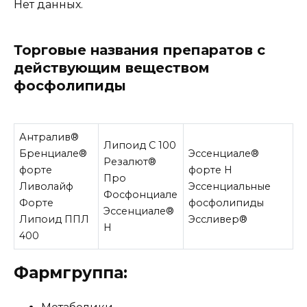
Нет данных.
Торговые названия препаратов с
действующим веществом
фосфолипиды
Антралив®
Липоид С 100
Бренциале®
Эссенциале®
Резалют®
форте
форте Н
Про
Ливолайф
Эссенциальные
Фосфонциале
Форте
фосфолипиды
Эссенциале®
Липоид ППЛ
Эссливер®
Н
400
Фармгруппа: