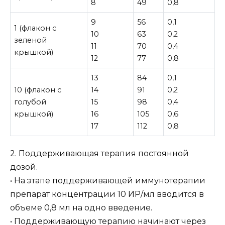
8
49
0,8
9
56
0,1
1 (флакон с
10
63
0,2
зеленой
11
70
0,4
крышкой)
12
77
0,8
13
84
0,1
10 (флакон с
14
91
0,2
голубой
15
98
0,4
крышкой)
16
105
0,6
17
112
0,8
2. Поддерживающая терапия постоянной
дозой.
• На этапе поддерживающей иммунотерапии
препарат концентрации 10 ИР/мл вводится в
объеме 0,8 мл на одно введение.
• Поддерживающую терапию начинают через