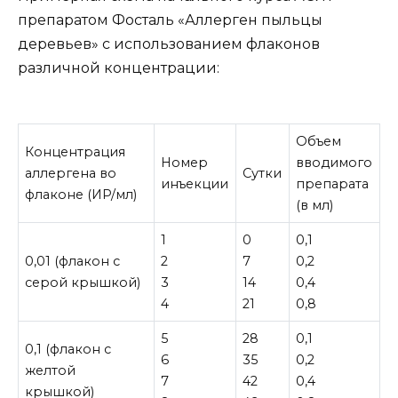
препаратом Фосталь «Аллерген пыльцы
деревьев» с использованием флаконов
различной концентрации:
Объем
Концентрация
Номер
вводимого
аллергена во
Сутки
инъекции
препарата
флаконе (ИP/мл)
(в мл)
1
0
0,1
0,01 (флакон с
2
7
0,2
серой крышкой)
3
14
0,4
4
21
0,8
5
28
0,1
0,1 (флакон с
6
35
0,2
желтой
7
42
0,4
крышкой)