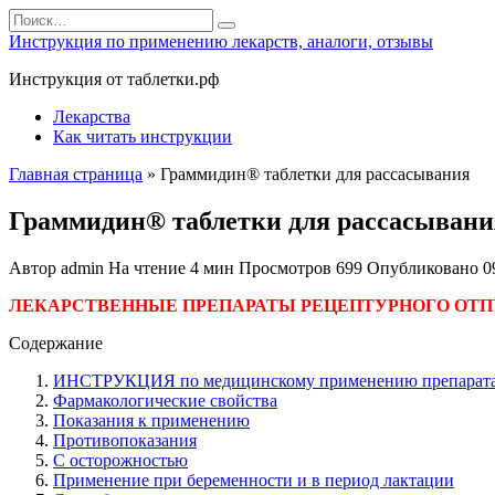
Перейти
Search
к
for:
Инструкция по применению лекарств, аналоги, отзывы
содержанию
Инструкция от таблетки.рф
Лекарства
Как читать инструкции
Главная страница
»
Граммидин® таблетки для рассасывания
Граммидин® таблетки для рассасывани
Автор
admin
На чтение
4 мин
Просмотров
699
Опубликовано
0
ЛЕКАРСТВЕННЫЕ ПРЕПАРАТЫ РЕЦЕПТУРНОГО ОТП
Содержание
ИНСТРУКЦИЯ по медицинскому применению препарат
Фармакологические свойства
Показания к применению
Противопоказания
С осторожностью
Применение при беременности и в период лактации