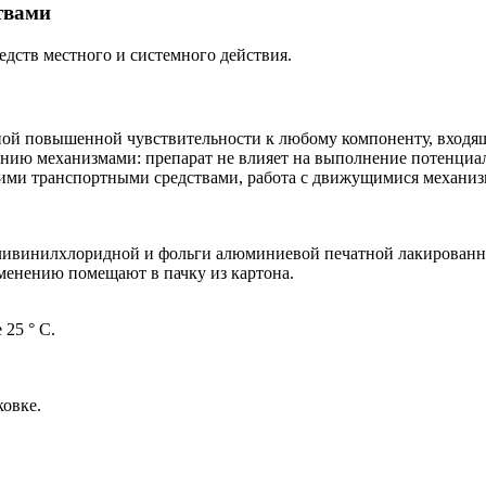
твами
ств местного и системного действия.
й повышенной чувствительности к любому компоненту, входяще
ению механизмами: препарат не влияет на выполнение потенциа
ми транспортными средствами, работа с движущимися механизмам
оливинилхлоридной и фольги алюминиевой печатной лакированн
менению помещают в пачку из картона.
25 ° С.
ковке.