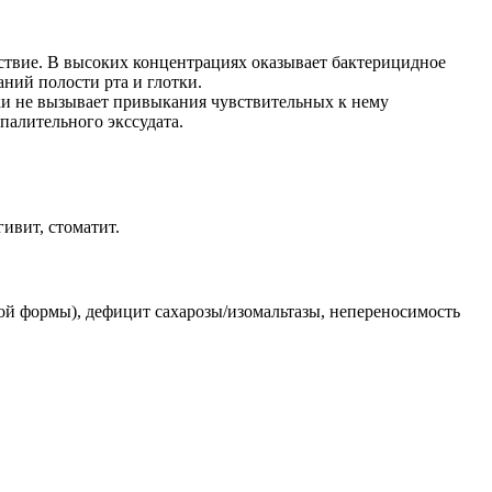
ствие. В высоких концентрациях оказывает бактерицидное
ий полости рта и глотки.
ки не вызывает привыкания чувствительных к нему
палительного экссудата.
ивит, стоматит.
ной формы), дефицит сахарозы/изомальтазы, непереносимость