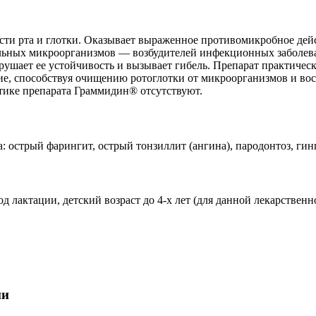
сти рта и глотки. Оказывает выраженное противомикробное дей
ьных микроорганизмов — возбудителей инфекционных заболеван
ушает ее устойчивость и вызывает гибель. Препарат практичес
е, способствуя очищению ротоглотки от микроорганизмов и вос
тике препарата Граммидин® отсутствуют.
 острый фарингит, острый тонзиллит (ангина), пародонтоз, гинг
 лактации, детский возраст до 4-х лет (для данной лекарствен
ии