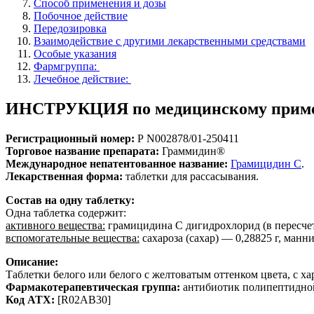
Способ применения и дозы
Побочное действие
Передозировка
Взаимодействие с другими лекарственными средствами
Особые указания
Фармгруппа:
Лечебное действие:
ИНСТРУКЦИЯ по медицинскому приме
Регистрационный номер:
Р N002878/01-250411
Торговое название препарата:
Граммидин®
Международное непатентованное название:
Грамицидин С
.
Лекарственная форма:
таблетки для рассасывания.
Состав на одну таблетку:
Одна таблетка содержит:
активного вещества:
грамицидина С дигидрохлорид (в пересчет
вспомогательные вещества:
сахароза (сахар) — 0,28825 г, манни
Описание:
Таблетки белого или белого с желтоватым оттенком цвета, с х
Фармакотерапевтическая группа:
антибиотик полипептидной
Код АТХ:
[R02AB30]