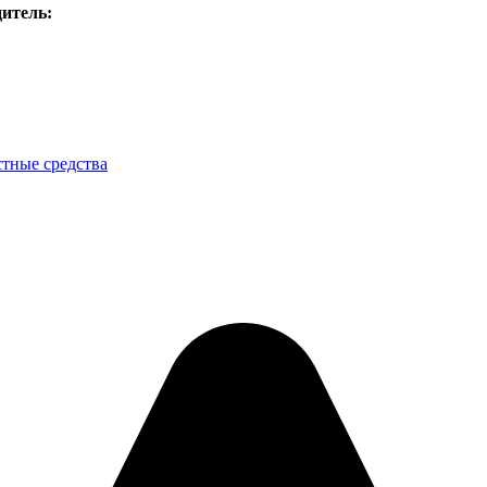
итель:
тные средства