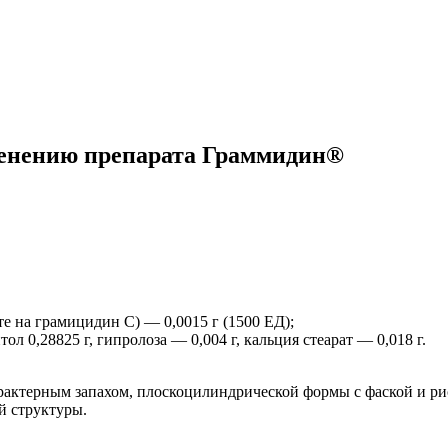
нению препарата Граммидин®
е на грамицидин С) — 0,0015 г (1500 ЕД);
тол 0,28825 г, гипролоза — 0,004 г, кальция стеарат — 0,018 г.
арактерным запахом, плоскоцилиндрической формы с фаской и ри
 структуры.