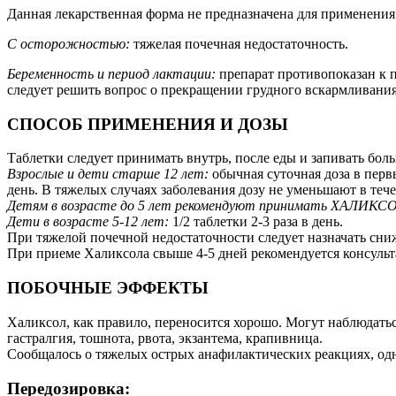
Данная лекарственная форма не предназначена для применения у
С осторожностью:
тяжелая почечная недостаточность.
Беременность и период лактации:
препарат противопоказан к п
следует решить вопрос о прекращении грудного вскармливания
СПОСОБ ПРИМЕНЕНИЯ И ДОЗЫ
Таблетки следует принимать внутрь, после еды и запивать б
Взрослые и дети старше 12 лет:
обычная суточная доза в первые
день. В тяжелых случаях заболевания дозу не уменьшают в тече
Детям в возрасте до 5 лет рекомендуют принимать ХАЛИКСО
Дети в возрасте 5-12 лет:
1/2 таблетки 2-3 раза в день.
При тяжелой почечной недостаточности следует назначать сн
При приеме Халиксола свыше 4-5 дней рекомендуется консульт
ПОБОЧНЫЕ ЭФФЕКТЫ
Халиксол, как правило, переносится хорошо. Могут наблюдаться
гастралгия, тошнота, рвота, экзантема, крапивница.
Сообщалось о тяжелых острых анафилактических реакциях, одн
Передозировка: