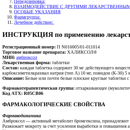
Передозировка:
ВЗАИМОДЕЙСТВИЕ С ДРУГИМИ ЛЕКАРСТВЕННЫ
ОСОБЫЕ УКАЗАНИЯ
Фармгруппа:
Лечебное действие:
ИНСТРУКЦИЯ по применению лекарств
Регистрационный номер:
П N016005/01-011014
Торговое название препарата:
ХАЛИКСОЛ®
МНН:
амброксол
Лекарственная форма:
таблетки
Состав:
каждая таблетка содержит 30 мг действующего веществ
карбоксиметилкрахмал натрия (тип А) 10 мг, повидон (К-30) 5 мг
Описание:
Белые или почти белые плоские круглые таблетки с ф
Фармакотерапевтическая группа:
отхаркивающее (муколитич
Код АТХ: R05CB06
ФАРМАКОЛОГИЧЕСКИЕ СВОЙСТВА
Фармакодинамика
Амброксол — активный метаболит бромгексина, принадлежит 
Разжижает мокроту за счет усиления выработки и повышения