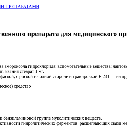
МИ ПРЕПАРАТАМИ
енного препарата для медицинского
а амброксола гидрохлорида; вспомогательные вещества: лактозы
, магния стеарат 1 мг.
аской, с риской на одной стороне и гравировкой Е 231 — на дру
еское) средство
к бензиламиновой группе муколитических веществ.
 активности гидролитических ферментов, расщепляющих связи м