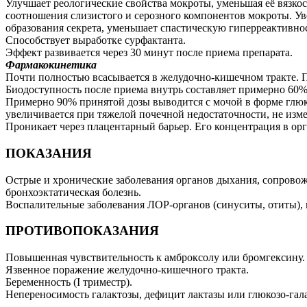
Улучшает реологические свойства мокроты, уменьшая её вязкос
соотношения слизистого и серозного компонентов мокроты. У
образования секрета, уменьшает спастическую гиперреактивнос
Способствует выработке сурфактанта.
Эффект развивается через 30 минут после приема препарата.
Фармакокинетика
Почти полностью всасывается в желудочно-кишечном тракте. П
Биодоступность после приема внутрь составляет примерно 60
Примерно 90% принятой дозы выводится с мочой в форме глюк
увеличивается при тяжелой почечной недостаточности, не изм
Проникает через плацентарный барьер. Его концентрация в орг
ПОКАЗАНИЯ
Острые и хронические заболевания органов дыхания, сопровож
бронхоэктатическая болезнь.
Воспалительные заболевания ЛОР-органов (синуситы, отиты),
ПРОТИВОПОКАЗАНИЯ
Повышенная чувствительность к амброксолу или бромгексину.
Язвенное поражение желудочно-кишечного тракта.
Беременность (I триместр).
Непереносимость галактозы, дефицит лактазы или глюкозо-гал