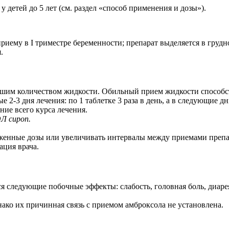
 детей до 5 лет (см. раздел «способ применения и дозы»).
риему в I триместре беременности; препарат выделяется в грудн
.
ольшим количеством жидкости. Обильный прием жидкости способ
 2-3 дня лечения: по 1 таблетке 3 раза в день, а в следующие дни
ние всего курса лечения.
Л сироп.
иженные дозы или увеличивать интервалы между приемами препа
ация врача.
 следующие побочные эффекты: слабость, головная боль, диарея,
ако их причинная связь с приемом амброксола не установлена.