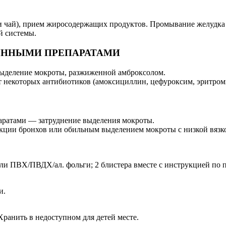
ли чай), прием жиросодержащих продуктов. Промывание желудка р
й системы.
ЕННЫМИ ПРЕПАРАТАМИ
 выделение мокроты, разжиженной амброксолом.
 некоторых антибиотиков (амоксициллин, цефуроксим, эритроми
аратами — затруднение выделения мокроты.
ции бронхов или обильным выделением мокроты с низкой вязкос
 или ПВХ/ПВДХ/ал. фольги; 2 блистера вместе с инструкцией по
и.
Хранить в недоступном для детей месте.