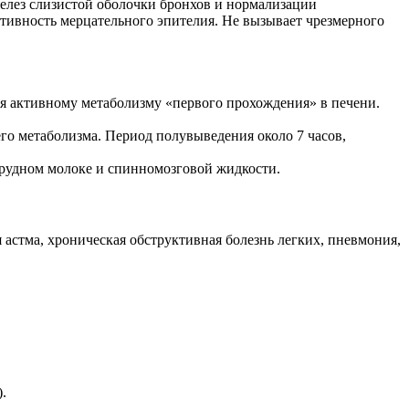
желез слизистой оболочки бронхов и нормализации
тивность мерцательного эпителия. Не вызывает чрезмерного
я активному метаболизму «первого прохождения» в печени.
о метаболизма. Период полувыведения около 7 часов,
 грудном молоке и спинномозговой жидкости.
астма, хроническая обструктивная болезнь легких, пневмония,
.