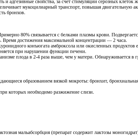
ть и адгезивные свойства, за счет стимуляции серозных клеток 
величивает мукоцилиарный транспорт, повышая двигательную ак
ть бронхов.
римерно 80% связывается с белками плазмы крови. Подвергаетс
%. Время достижения максимальной концентрации — 2 часа.
уронидного конъюгата амброксола или окисленных продуктов ег
еняется при нарушении функции печени.
анизме плода в 2-4 раза выше, чем у матери. Обнаруживается в
дающиеся образованием вязкой мокроты: бронхит, бронхиальная 
 при которых необходимо разжижение слизи.
актозная мальабсорбция (препарат содержит лактозы моногидрат)