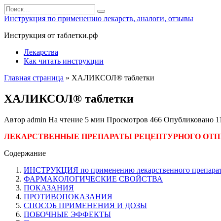
Перейти
Search
к
for:
Инструкция по применению лекарств, аналоги, отзывы
содержанию
Инструкция от таблетки.рф
Лекарства
Как читать инструкции
Главная страница
»
ХАЛИКСОЛ® таблетки
ХАЛИКСОЛ® таблетки
Автор
admin
На чтение
5 мин
Просмотров
466
Опубликовано
1
ЛЕКАРСТВЕННЫЕ ПРЕПАРАТЫ РЕЦЕПТУРНОГО ОТП
Содержание
ИНСТРУКЦИЯ по применению лекарственного препара
ФАРМАКОЛОГИЧЕСКИЕ СВОЙСТВА
ПОКАЗАНИЯ
ПРОТИВОПОКАЗАНИЯ
СПОСОБ ПРИМЕНЕНИЯ И ДОЗЫ
ПОБОЧНЫЕ ЭФФЕКТЫ