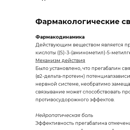
Фармакологические св
Фармакодинамика
Действующим веществом является пр
кислоты ((S)-3-(аминометил)-5-метилг
Механизм действия
Было установлено, что прегабалин с
(α2-дельта-протеин) потенциалзавис
нервной системе, необратимо замещая
связывание может способствовать пр
противосудорожного эффектов.
Нейропатическая боль
Эффективность прегабалина отмечена