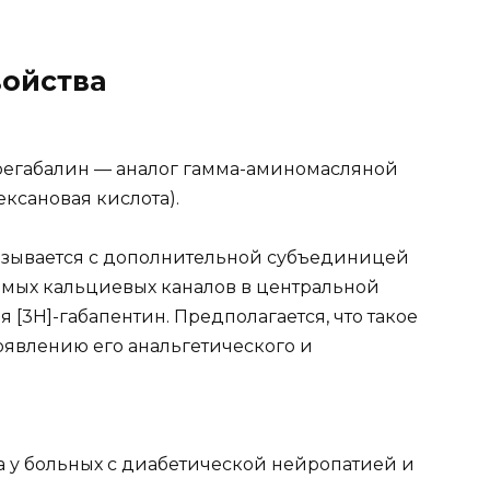
ойства
егабалин — аналог гамма-аминомасляной
ексановая кислота).
вязывается с дополнительной субъединицей
имых кальциевых каналов в центральной
 [3H]-габапентин. Предполагается, что такое
оявлению его анальгетического и
 у больных с диабетической нейропатией и