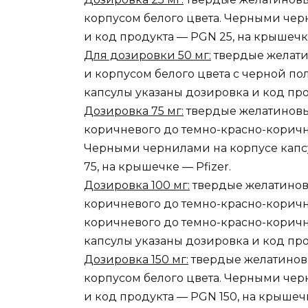
корпусом белого цвета. Черными чер
и код продукта — PGN 25, на крышечке
Для дозировки 50 мг:
твердые желати
и корпусом белого цвета с черной п
капсулы указаны дозировка и код про
Дозировка 75 мг:
твердые желатиновы
коричневого до темно-красно-коричне
Черными чернилами на корпусе капс
75, на крышечке — Pfizer.
Дозировка 100 мг:
твердые желатинов
коричневого до темно-красно-коричне
коричневого до темно-красно-коричн
капсулы указаны дозировка и код про
Дозировка 150 мг:
твердые желатиновы
корпусом белого цвета. Черными чер
и код продукта — PGN 150, на крышечк