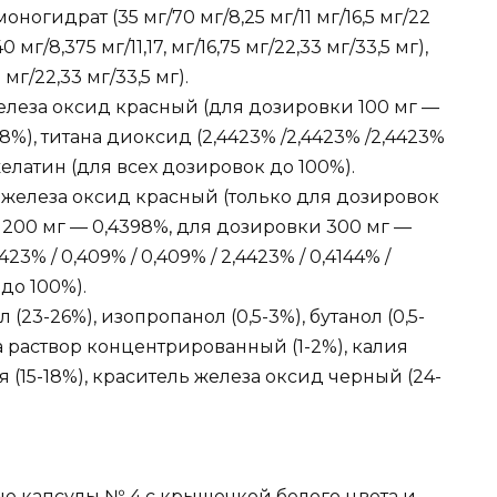
оногидрат (35 мг/70 мг/8,25 мг/11 мг/16,5 мг/22
мг/8,375 мг/11,17, мг/16,75 мг/22,33 мг/33,5 мг),
 мг/22,33 мг/33,5 мг).
елеза оксид красный (для дозировки 100 мг —
8%), титана диоксид (2,4423% /2,4423% /2,4423%
, желатин (для всех дозировок до 100%).
железа оксид красный (только для дозировок
ки 200 мг — 0,4398%, для дозировки 300 мг —
423% / 0,409% / 0,409% / 2,4423% / 0,4144% /
до 100%).
 (23-26%), изопропанол (0,5-3%), бутанол (0,5-
а раствор концентрированный (1-2%), калия
я (15-18%), краситель железа оксид черный (24-
е капсулы № 4 с крышечкой белого цвета и