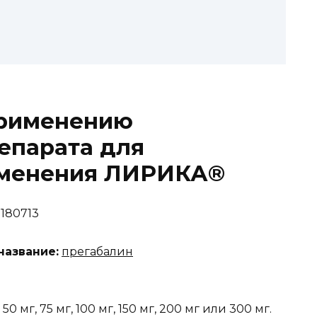
рименению
епарата для
именения ЛИРИКА®
180713
азвание:
прегабалин
0 мг, 75 мг, 100 мг, 150 мг, 200 мг или 300 мг.