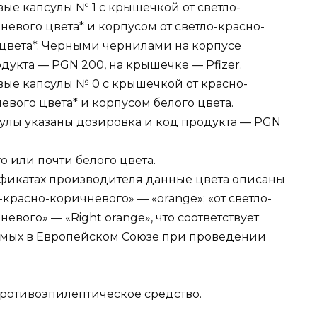
ые капсулы № 1 с крышечкой от светло-
евого цвета* и корпусом от светло-красно-
цвета*. Черными чернилами на корпусе
дукта — PGN 200, на крышечке — Pfizer.
ые капсулы № 0 с крышечкой от красно-
вого цвета* и корпусом белого цвета.
улы указаны дозировка и код продукта — PGN
 или почти белого цвета.
ификатах производителя данные цвета описаны
-красно-коричневого» — «orange»; «от светло-
вого» — «Right orange», что соответствует
уемых в Европейском Союзе при проведении
ротивоэпилептическое средство.