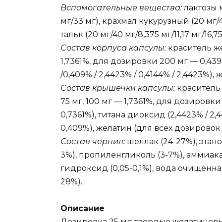
Вспомогательные вещества:
лактозы м
мг/33 мг), крахмал кукурузный (20 мг/40 
тальк (20 мг/40 мг/8,375 мг/11,17 мг/16,75
Состав корпуса капсулы:
краситель ж
1,7361%, для дозировки 200 мг — 0,439
/0,409% / 2,4423% / 0,4144% / 2,4423%)
Состав крышечки капсулы:
краситель 
75 мг, 100 мг — 1,7361%, для дозиров
0,7361%), титана диоксид (2,4423% / 2,4
0,409%), желатин (для всех дозировок 
Состав чернил:
шеллак (24-27%), этанол
3%), пропиленгликоль (3-7%), аммиак
гидроксид (0,05-0,1%), вода очищенна
28%).
Описание
Дозировка 25 мг:
твердые желатиновы