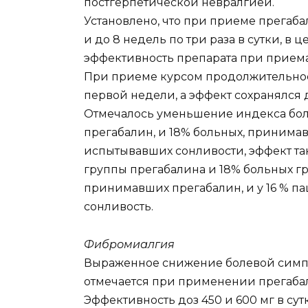
постгерпетической невралгией.
Установлено, что при приеме прегабал
и до 8 недель по три раза в сутки, в
эффективность препарата при приемах
При приеме курсом продолжительност
первой недели, а эффект сохранялся 
Отмечалось уменьшение индекса боли
прегабалин, и 18% больных, принима
испытывавших сонливости, эффект та
группы прегабалина и 18% больных гр
принимавших прегабалин, и у 16 % п
сонливость.
Фибромиалгия
Выраженное снижение болевой симпт
отмечается при применении прегабалин
Эффективность доз 450 и 600 мг в су