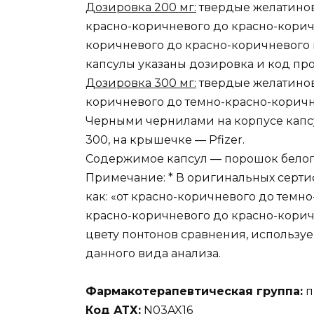
Дозировка 200 мг:
твердые желатинов
красно-коричневого до красно-коричн
коричневого до красно-коричневого 
капсулы указаны дозировка и код про
Дозировка 300 мг:
твердые желатинов
коричневого до темно-красно-коричне
Черными чернилами на корпусе капс
300, на крышечке — Pfizer.
Содержимое капсул — порошок белого
Примечание: * В оригинальных серт
как: «от красно-коричневого до темно
красно-коричневого до красно-коричне
цвету понтонов сравнения, использ
данного вида анализа.
Фармакотерапевтическая группа:
п
Код АТХ:
N03AX16