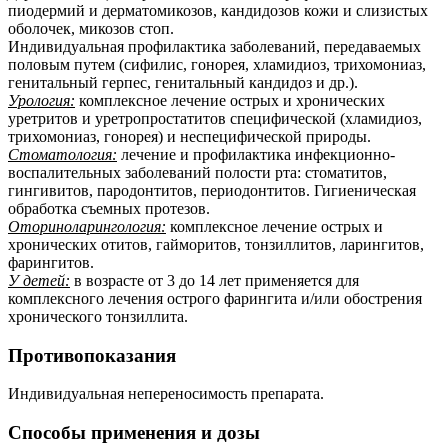
пиодермий и дерматомикозов, кандидозов кожи и слизистых
оболочек, микозов стоп.
Индивидуальная профилактика заболеваний, передаваемых
половым путем (сифилис, гонорея, хламидиоз, трихомониаз,
генитальный герпес, генитальный кандидоз и др.).
Урология:
комплексное лечение острых и хронических
уретритов и уретропростатитов специфической (хламидиоз,
трихомониаз, гонорея) и неспецифической природы.
Стоматология:
лечение и профилактика инфекционно-
воспалительных заболеваний полости рта: стоматитов,
гингивитов, пародонтитов, периодонтитов. Гигиеническая
обработка съемных протезов.
Оториноларингология:
комплексное лечение острых и
хронических отитов, гайморитов, тонзиллитов, ларингитов,
фарингитов.
У детей:
в возрасте от 3 до 14 лет применяется для
комплексного лечения острого фарингита и/или обострения
хронического тонзиллита.
Противопоказания
Индивидуальная непереносимость препарата.
Способы применения и дозы