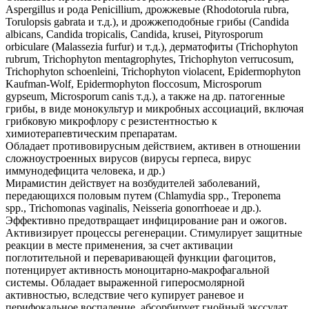
Aspergillus и рода Penicillium, дрожжевые (Rhodotorula rubra,
Torulopsis gabrata и т.д.), и дрожжеподобные грибы (Candida
albicans, Candida tropicalis, Candida, krusei, Pityrosporum
orbiculare (Malassezia furfur) и т.д.), дерматофиты (Trichophyton
rubrum, Trichophyton mentagrophytes, Trichophyton verrucosum,
Trichophyton schoenleini, Trichophyton violacent, Epidermophyton
Kaufman-Wolf, Epidermophyton floccosum, Microsporum
gypseum, Microsporum canis т.д.), а также на др. патогенные
грибы, в виде монокультур и микробных ассоциаций, включая
грибковую микрофлору с резистентностью к
химиотерапевтическим препаратам.
Обладает противовирусным действием, активен в отношении
сложноустроенных вирусов (вирусы герпеса, вирус
иммунодефицита человека, и др.)
Мирамистин действует на возбудителей заболеваний,
передающихся половым путем (Chlamydia spp., Treponema
spp., Trichomonas vaginalis, Neisseria gonorrhoeae и др.).
Эффективно предотвращает инфицирование ран и ожогов.
Активизирует процессы регенерации. Стимулирует защитные
реакции в месте применения, за счет активации
поглотительной и переваривающей функции фагоцитов,
потенцирует активность моноцитарно-макрофагальной
системы. Обладает выраженной гиперосмолярной
активностью, вследствие чего купирует раневое и
перифокальное воспаление, абсорбирует гнойный экссудат,