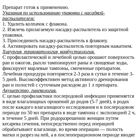
Препарат готов к применению.
Указания по использованию упаковки с насадкой-
распылителем:
1. Удалить колпачок с флакона.
2. Извлечь прилагаемую насадку-распылитель из защитной
упаковки.
3. Присоединить насадку-распылитель к флакону.
4. Активировать насадку-распылитель повторным нажатием.
Хирургия, травматология, комбустиология.
С профилактической и лечебной целью орошают поверхность
ран и ожогов, рыхло тампонируют раны и свищевые ходы,
фиксируют марлевые тампоны, смоченные препаратом.
Лечебная процедура повторяется 2-3 раза в сутки в течение 3-
5 дней. Высокоэффективен метод активного дренирования
ран и полостей с суточным расходом до 1 л препарата.
Акушерство, гинекология.
С целью профилактики послеродовой инфекции применяется
в виде влагалищных орошений до родов (5-7 дней), в родах
после каждого влагалищного исследования и в послеродовом
периоде по 50 мл препарата в виде тампона с экспозицией 2 ч,
в течение 5 дней. При родоразрешении женщин путем
кесарева сечения, непосредственно перед операцией
обрабатывают влагалище, во время операции — полость
матки и разрез на ней, а в послеоперационном периоде вводят