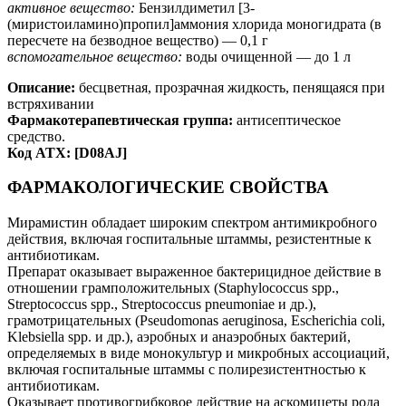
активное вещество:
Бензилдиметил [3-
(миристоиламино)пропил]аммония хлорида моногидрата (в
пересчете на безводное вещество) — 0,1 г
вспомогательное вещество:
воды очищенной — до 1 л
Описание:
бесцветная, прозрачная жидкость, пенящаяся при
встряхивании
Фармакотерапевтическая группа:
антисептическое
средство.
Код АТХ: [D08AJ]
ФАРМАКОЛОГИЧЕСКИЕ СВОЙСТВА
Мирамистин обладает широким спектром антимикробного
действия, включая госпитальные штаммы, резистентные к
антибиотикам.
Препарат оказывает выраженное бактерицидное действие в
отношении грамположительных (Staphylococcus spp.,
Streptococcus spp., Streptococcus pneumoniae и др.),
грамотрицательных (Pseudomonas aeruginosa, Escherichia coli,
Klebsiella spp. и др.), аэробных и анаэробных бактерий,
определяемых в виде монокультур и микробных ассоциаций,
включая госпитальные штаммы с полирезистентностью к
антибиотикам.
Оказывает противогрибковое действие на аскомицеты рода