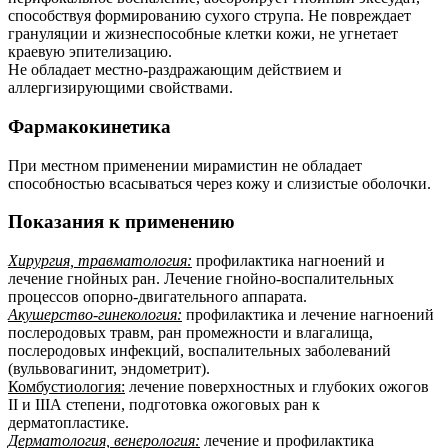
способствуя формированию сухого струпа. Не повреждает
грануляции и жизнеспособные клетки кожи, не угнетает
краевую эпителизацию.
Не обладает местно-раздражающим действием и
аллергизирующими свойствами.
Фармакокинетика
При местном применении мирамистин не обладает
способностью всасываться через кожу и слизистые оболочки.
Показания к применению
Хирургия, травматология:
профилактика нагноений и
лечение гнойных ран. Лечение гнойно-воспалительных
процессов опорно-двигательного аппарата.
Акушерство-гинекология:
профилактика и лечение нагноений
послеродовых травм, ран промежности и влагалища,
послеродовых инфекций, воспалительных заболеваний
(вульвовагинит, эндометрит).
Комбустиология:
лечение поверхностных и глубоких ожогов
II и IIIА степени, подготовка ожоговых ран к
дерматопластике.
Дерматология, венерология:
лечение и профилактика