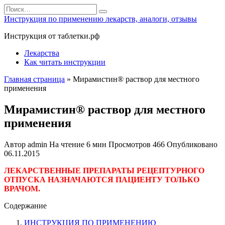
Перейти
Search
к
for:
Инструкция по применению лекарств, аналоги, отзывы
содержанию
Инструкция от таблетки.рф
Лекарства
Как читать инструкции
Главная страница
»
Мирамистин® раствор для местного
применения
Мирамистин® раствор для местного
применения
Автор
admin
На чтение
6 мин
Просмотров
466
Опубликовано
06.11.2015
ЛЕКАРСТВЕННЫЕ ПРЕПАРАТЫ РЕЦЕПТУРНОГО
ОТПУСКА НАЗНАЧАЮТСЯ ПАЦИЕНТУ ТОЛЬКО
ВРАЧОМ.
Содержание
ИНСТРУКЦИЯ ПО ПРИМЕНЕНИЮ