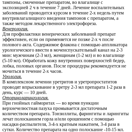
тампоны, смоченные препаратом, во влагалище с
экспозицией 2 ч в течение 7 дней. Лечение воспалительных
заболеваний проводится курсом в течение 2-х недель путем
внутривлагалищного введения тампонов с препаратом, а
также методом лекарственного электрофореза.
Венерология.
Для профилактики венерических заболеваний препарат
эффективен, если он применяется не позже 2-х ч после
полового акта. Содержимое флакона с помощью аппликатора
урологического ввести в мочеиспускательный канал на 2-3
мин: мужчинам (2-3 мл), женщинам (1-2 мл) и во влагалище
(5-10 мл). Обработать кожу внутренних поверхностей бедер,
лобка, половых органов. После процедуры рекомендуется не
мочиться в течение 2-х часов.
Урология.
В комплексном лечении уретритов и уретропростатитов
проводят впрыскивание в уретру 2-3 мл препарата 1-2 раза в
день, курс — 10 дней.
Оториноларингология.
При гнойных гайморитах — во время пункции
верхнечелюстная пазуха промывается достаточным
количеством препарата. Тонзиллиты, фарингиты и ларингиты
лечат полосканием горла и/или орошением с помощью
насадки-распылителя, 3-4-х кратным нажатием, 3-4 раза в
сутки. Количество препарата на одно полоскание -10-15 мл.