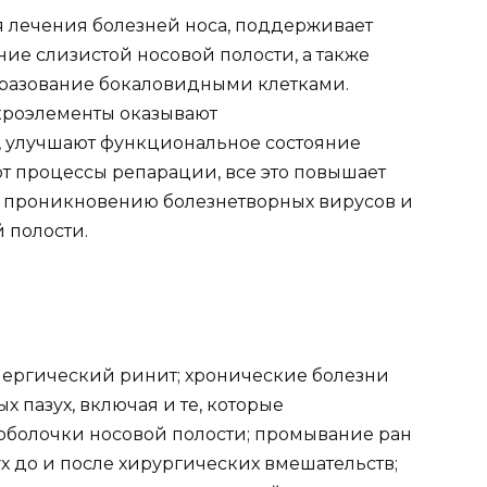
я лечения болезней носа, поддерживает
ие слизистой носовой полости, а также
бразование бокаловидными клетками.
кроэлементы оказывают
, улучшают функциональное состояние
т процессы репарации, все это повышает
к проникновению болезнетворных вирусов и
 полости.
лергический ринит; хронические болезни
х пазух, включая и те, которые
оболочки носовой полости; промывание ран
х до и после хирургических вмешательств;