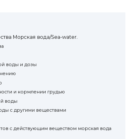
тва Морская вода/Sea-water.
ва
й воды и дозы
енению
ю
ости и кормлении грудью
й воды
оды с другими веществами
атов с действующим веществом морская вода