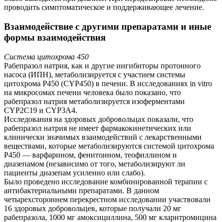
проводить симптоматическое и поддерживающее лечение.
Взаимодействие с другими препаратами и иные
формы взаимодействия
Система цитохрома 450
Рабепразол натрия, как и другие ингибиторы протонного
насоса (ИПН), метаболизируется с участием системы
цитохрома Р450 (CYP450) в печени. В исследованиях in vitro
на микросомах печени человека было показано, что
рабепразол натрия метаболизируется изоферментами
CYP2С19 и CYP3А4.
Исследования на здоровых добровольцах показали, что
рабепразол натрия не имеет фармакокинетических или
клинически значимых взаимодействий с лекарственными
веществами, которые метаболизируются системой цитохрома
Р450 — варфарином, фенитоином, теофиллином и
диазепамом (независимо от того, метаболизируют ли
пациенты диазепам усиленно или слабо).
Было проведено исследование комбинированной терапии с
антибактериальными препаратами. В данном
четырехстороннем перекрестном исследовании участвовали
16 здоровых добровольцев, которые получали 20 мг
рабепразола, 1000 мг амоксициллина, 500 мг кларитромицина