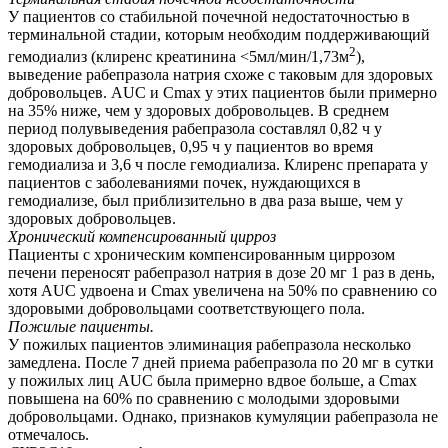
У пациентов со стабильной почечной недостаточностью в
терминальной стадии, которым необходим поддерживающий
2
гемодиализ (клиренс креатинина <5мл/мин/1,73м
),
выведение рабепразола натрия схоже с таковым для здоровых
добровольцев. AUC и Сmax у этих пациентов были примерно
на 35% ниже, чем у здоровых добровольцев. В среднем
период полувыведения рабепразола составлял 0,82 ч у
здоровых добровольцев, 0,95 ч у пациентов во время
гемодиализа и 3,6 ч после гемодиализа. Клиренс препарата у
пациентов с заболеваниями почек, нуждающихся в
гемодиализе, был приблизительно в два раза выше, чем у
здоровых добровольцев.
Хронический компенсированный цирроз
Пациенты с хроническим компенсированным циррозом
печени переносят рабепразол натрия в дозе 20 мг 1 раз в день,
хотя AUC удвоена и Сmax увеличена на 50% по сравнению со
здоровыми добровольцами соответствующего пола.
Пожилые пациенты.
У пожилых пациентов элиминация рабепразола несколько
замедлена. После 7 дней приема рабепразола по 20 мг в сутки
у пожилых лиц AUC была примерно вдвое больше, а Сmax
повышена на 60% по сравнению с молодыми здоровыми
добровольцами. Однако, признаков кумуляции рабепразола не
отмечалось.