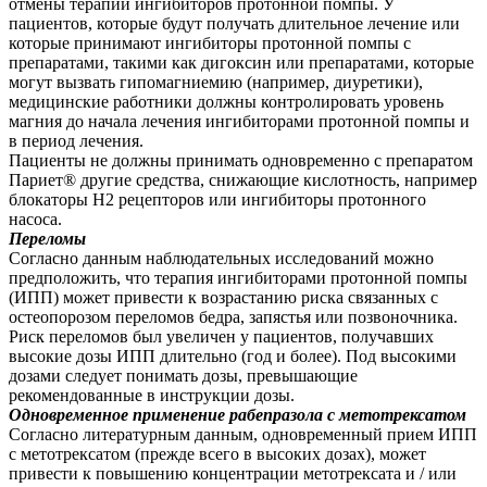
отмены терапии ингибиторов протонной помпы. У
пациентов, которые будут получать длительное лечение или
которые принимают ингибиторы протонной помпы с
препаратами, такими как дигоксин или препаратами, которые
могут вызвать гипомагниемию (например, диуретики),
медицинские работники должны контролировать уровень
магния до начала лечения ингибиторами протонной помпы и
в период лечения.
Пациенты не должны принимать одновременно с препаратом
Париет® другие средства, снижающие кислотность, например
блокаторы Н2 рецепторов или ингибиторы протонного
насоса.
Переломы
Согласно данным наблюдательных исследований можно
предположить, что терапия ингибиторами протонной помпы
(ИПП) может привести к возрастанию риска связанных с
остеопорозом переломов бедра, запястья или позвоночника.
Риск переломов был увеличен у пациентов, получавших
высокие дозы ИПП длительно (год и более). Под высокими
дозами следует понимать дозы, превышающие
рекомендованные в инструкции дозы.
Одновременное применение рабепразола с метотрексатом
Согласно литературным данным, одновременный прием ИПП
с метотрексатом (прежде всего в высоких дозах), может
привести к повышению концентрации метотрексата и / или