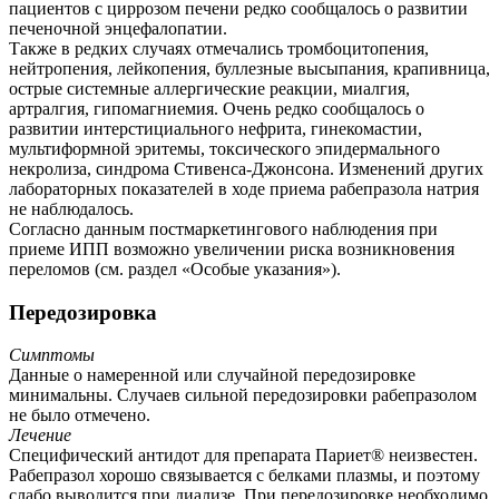
пациентов с циррозом печени редко сообщалось о развитии
печеночной энцефалопатии.
Также в редких случаях отмечались тромбоцитопения,
нейтропения, лейкопения, буллезные высыпания, крапивница,
острые системные аллергические реакции, миалгия,
артралгия, гипомагниемия. Очень редко сообщалось о
развитии интерстициального нефрита, гинекомастии,
мультиформной эритемы, токсического эпидермального
некролиза, синдрома Стивенса-Джонсона. Изменений других
лабораторных показателей в ходе приема рабепразола натрия
не наблюдалось.
Согласно данным постмаркетингового наблюдения при
приеме ИПП возможно увеличении риска возникновения
переломов (см. раздел «Особые указания»).
Передозировка
Симптомы
Данные о намеренной или случайной передозировке
минимальны. Случаев сильной передозировки рабепразолом
не было отмечено.
Лечение
Специфический антидот для препарата Париет® неизвестен.
Рабепразол хорошо связывается с белками плазмы, и поэтому
слабо выводится при диализе. При передозировке необходимо