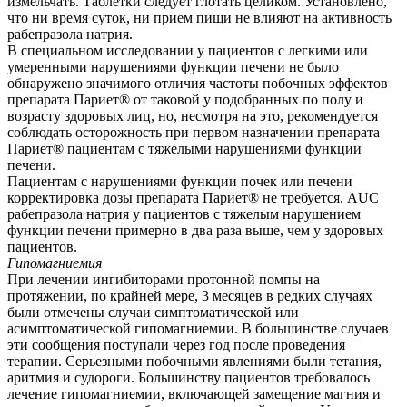
измельчать. Таблетки следует глотать целиком. Установлено,
что ни время суток, ни прием пищи не влияют на активность
рабепразола натрия.
В специальном исследовании у пациентов с легкими или
умеренными нарушениями функции печени не было
обнаружено значимого отличия частоты побочных эффектов
препарата Париет® от таковой у подобранных по полу и
возрасту здоровых лиц, но, несмотря на это, рекомендуется
соблюдать осторожность при первом назначении препарата
Париет® пациентам с тяжелыми нарушениями функции
печени.
Пациентам с нарушениями функции почек или печени
корректировка дозы препарата Париет® не требуется. AUC
рабепразола натрия у пациентов с тяжелым нарушением
функции печени примерно в два раза выше, чем у здоровых
пациентов.
Гипомагниемия
При лечении ингибиторами протонной помпы на
протяжении, по крайней мере, 3 месяцев в редких случаях
были отмечены случаи симптоматической или
асимптоматической гипомагниемии. В большинстве случаев
эти сообщения поступали через год после проведения
терапии. Серьезными побочными явлениями были тетания,
аритмия и судороги. Большинству пациентов требовалось
лечение гипомагниемии, включающей замещение магния и