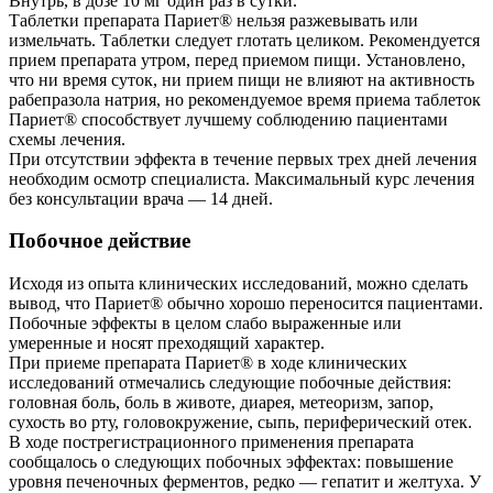
Внутрь, в дозе 10 мг один раз в сутки.
Таблетки препарата Париет® нельзя разжевывать или
измельчать. Таблетки следует глотать целиком. Рекомендуется
прием препарата утром, перед приемом пищи. Установлено,
что ни время суток, ни прием пищи не влияют на активность
рабепразола натрия, но рекомендуемое время приема таблеток
Париет® способствует лучшему соблюдению пациентами
схемы лечения.
При отсутствии эффекта в течение первых трех дней лечения
необходим осмотр специалиста. Максимальный курс лечения
без консультации врача — 14 дней.
Побочное действие
Исходя из опыта клинических исследований, можно сделать
вывод, что Париет® обычно хорошо переносится пациентами.
Побочные эффекты в целом слабо выраженные или
умеренные и носят преходящий характер.
При приеме препарата Париет® в ходе клинических
исследований отмечались следующие побочные действия:
головная боль, боль в животе, диарея, метеоризм, запор,
сухость во рту, головокружение, сыпь, периферический отек.
В ходе пострегистрационного применения препарата
сообщалось о следующих побочных эффектах: повышение
уровня печеночных ферментов, редко — гепатит и желтуха. У