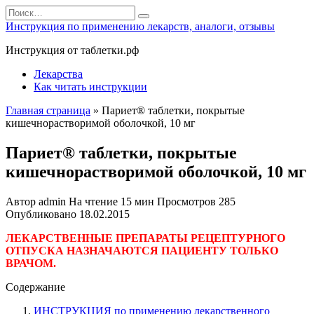
Перейти
Search
к
for:
Инструкция по применению лекарств, аналоги, отзывы
содержанию
Инструкция от таблетки.рф
Лекарства
Как читать инструкции
Главная страница
»
Париет® таблетки, покрытые
кишечнорастворимой оболочкой, 10 мг
Париет® таблетки, покрытые
кишечнорастворимой оболочкой, 10 мг
Автор
admin
На чтение
15 мин
Просмотров
285
Опубликовано
18.02.2015
ЛЕКАРСТВЕННЫЕ ПРЕПАРАТЫ РЕЦЕПТУРНОГО
ОТПУСКА НАЗНАЧАЮТСЯ ПАЦИЕНТУ ТОЛЬКО
ВРАЧОМ.
Содержание
ИНСТРУКЦИЯ по применению лекарственного