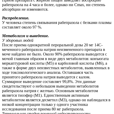
Прием препарата с жирной пищей замедляет абсорбцию
рабепразола на 4 часа и более, однако ни Сmax, ни степень
абсорбции не изменяются.
Распределение.
У человека степень связывания рабепразола с белками плазмы
составляет около 97 %.
Метаболизм и выведение.
У здоровых людей
После приема однократной пероральной дозы 20 мг 14С-
меченного рабепразола натрия неизмененного препарата в
моче найдено не было. Около 90% рабепразола выводится с
мочой главным образом в виде двух метаболитов: конъюгата
меркаптуровой кислоты (М5) и карболовой кислоты (М6), а
также в форме двух неизвестных метаболитов, выявленных в
ходе токсикологического анализа. Оставшаяся часть
принятого рабепразола натрия выводится с калом.
Суммарное выведение составляет 99,8%. Эти данные
свидетельствуют о небольшом выведении метаболитов
рабепразола натрия с желчью. Основным метаболитом
является тиоэфир (М1). Единственным активным
метаболитом является десметил (М3), однако он наблюдался в
низкой концентрации только у одного участника
исследования после приема 80 мг рабепразола.
Терминальная стадия почечной недостаточности