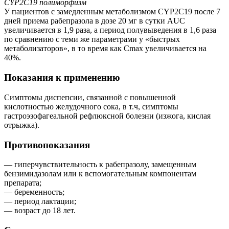
CYP2C19 полиморфизм
У пациентов с замедленным метаболизмом CYP2С19 после 7
дней приема рабепразола в дозе 20 мг в сутки AUC
увеличивается в 1,9 раза, а период полувыведения в 1,6 раза
по сравнению с теми же параметрами у «быстрых
метаболизаторов», в то время как Сmax увеличивается на
40%.
Показания к применению
Симптомы диспепсии, связанной с повышенной
кислотностью желудочного сока, в т.ч, симптомы
гастроэзофагеальной рефлюксной болезни (изжога, кислая
отрыжка).
Противопоказания
— гиперчувствительность к рабепразолу, замещенным
бензимидазолам или к вспомогательным компонентам
препарата;
— беременность;
— период лактации;
— возраст до 18 лет.