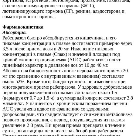
кортизола, эстрогенов, тестостерона, пролактина, глюкагона,
фолликулостимулирующего гормона (ФСГ),
лютеинизирующего гормона (ЛГ), ренина, альдостерона и
соматотропного гормона.
Фармакокинетика
Абсорбция.
Рабепразол быстро абсорбируется из кишечника, и его
пиковые концентрации в плазме достигаются примерно через
3,5 ч после приема дозы в 20 мг. Изменение пиковых
концентраций в плазме (Сmax) и значений площади под
кривой «концентрация-время» (AUC) рабепразола носят
линейный характер в диапазоне доз от 10 до 40 мг.
Абсолютная биодоступность после перорального приема 20
мг (по сравнению с внутривенным введением) составляет
около 52%. Кроме того, биодоступность не изменяется при
многократном приеме рабепразола. У здоровых добровольцев
период полувыведения из плазмы составляет около 1 ч
(варьируя от 0,7 до 1,5 ч), а суммарный клиренс составляет 3,8
мл/мин/кг. У пациентов с хроническим поражением печени
AUC увеличена вдвое по сравнению со здоровыми
добровольцами, что свидетельствует о снижении метаболизма
первого прохождения, а период полувыведения из плазмы
увеличен в 2-3 раза. Ни время приема препарата в течение
суток, ни антациды не влияют на абсорбцию рабепразола.