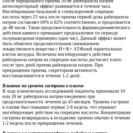
После перорального приема 20 мг рабепразола натрия
антисекреторный эффект развивается в течение часа.
Ингибирование базальной и стимулируемой секреции
кислоты через 23 часа после приема первой дозы рабепразола
натрия составляет 69% и 82% соответственно, и продолжается
до 48 часов. Такая продолжительность фармакодинамического
действия намного превышает предсказуемое по периоду
полувыведения (примерно один час). Данный эффект может
быть объяснен продолжительным связыванием
лекарственного вещества с Н+/К+ АТФазой париетальных
клеток желудка. Величина ингибирующего действия
рабепразола натрия на секрецию кислоты достигает плато
после трех дней приема рабепразола натрия. При
прекращении приема, секреторная активность
восстанавливается в течение 1-2 дней.
Влияние на уровень гастрина в плазме
В ходе клинических исследований пациенты принимали 10
или 20 мг рабепразола натрия ежедневно при
продолжительности лечения до 43 месяцев. Уровень гастрина
в плазме был повышен первые 2-8 недель, что отражает
ингибирующее действие на секрецию кислоты. Концентрация
гастрина возвращалась к исходному уровню обычно в течение
1-2 недель после прекращения лечения.