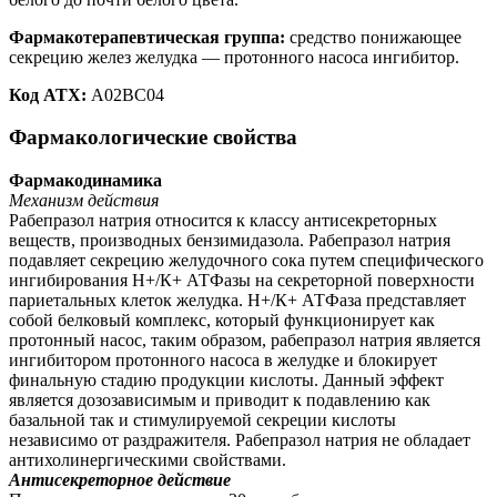
Фармакотерапевтическая группа:
средство понижающее
секрецию желез желудка — протонного насоса ингибитор.
Код АТХ:
А02ВС04
Фармакологические свойства
Фармакодинамика
Механизм действия
Рабепразол натрия относится к классу антисекреторных
веществ, производных бензимидазола. Рабепразол натрия
подавляет секрецию желудочного сока путем специфического
ингибирования Н+/К+ АТФазы на секреторной поверхности
париетальных клеток желудка. Н+/К+ АТФаза представляет
собой белковый комплекс, который функционирует как
протонный насос, таким образом, рабепразол натрия является
ингибитором протонного насоса в желудке и блокирует
финальную стадию продукции кислоты. Данный эффект
является дозозависимым и приводит к подавлению как
базальной так и стимулируемой секреции кислоты
независимо от раздражителя. Рабепразол натрия не обладает
антихолинергическими свойствами.
Антисекреторное действие