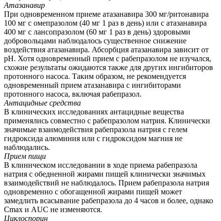
Атазанавир
При одновременном приеме атазанавира 300 мг/ритонавира
100 мг с омепразолом (40 мг 1 раз в день) или с атазанавира
400 мг с лансопразолом (60 мг 1 раз в день) здоровыми
добровольцами наблюдалось существенное снижение
воздействия атазанавира. Абсорбция атазанавира зависит от
рН. Хотя одновременный прием с рабепразолом не изучался,
схожие результаты ожидаются также для других ингибиторов
протонного насоса. Таким образом, не рекомендуется
одновременный прием атазанавира с ингибиторами
протонного насоса, включая рабепразол.
Антацидные средства
В клинических исследованиях антацидные вещества
применялись совместно с рабепразолом натрия. Клинически
значимые взаимодействия рабепразола натрия с гелем
гидроксида алюминия или с гидроксидом магния не
наблюдались.
Прием пищи
В клиническом исследовании в ходе приема рабепразола
натрия с обедненной жирами пищей клинически значимых
взаимодействий не наблюдалось. Прием рабепразола натрия
одновременно с обогащенной жирами пищей может
замедлить всасывание рабепразола до 4 часов и более, однако
Сmax и AUC не изменяются.
Циклоспорин