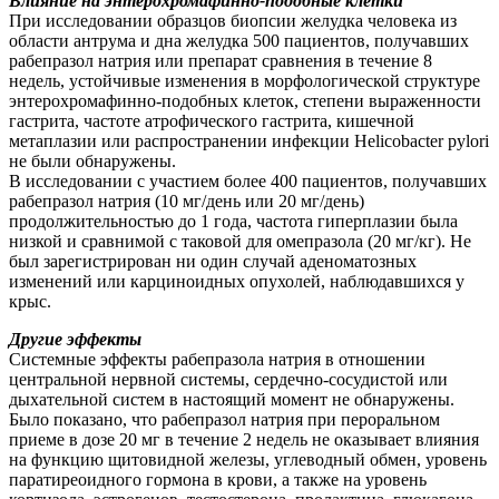
Влияние на энтерохромафинно-подобные клетки
При исследовании образцов биопсии желудка человека из
области антрума и дна желудка 500 пациентов, получавших
рабепразол натрия или препарат сравнения в течение 8
недель, устойчивые изменения в морфологической структуре
энтерохромафинно-подобных клеток, степени выраженности
гастрита, частоте атрофического гастрита, кишечной
метаплазии или распространении инфекции Helicobacter pylori
не были обнаружены.
В исследовании с участием более 400 пациентов, получавших
рабепразол натрия (10 мг/день или 20 мг/день)
продолжительностью до 1 года, частота гиперплазии была
низкой и сравнимой с таковой для омепразола (20 мг/кг). Не
был зарегистрирован ни один случай аденоматозных
изменений или карциноидных опухолей, наблюдавшихся у
крыс.
Другие эффекты
Системные эффекты рабепразола натрия в отношении
центральной нервной системы, сердечно-сосудистой или
дыхательной систем в настоящий момент не обнаружены.
Было показано, что рабепразол натрия при пероральном
приеме в дозе 20 мг в течение 2 недель не оказывает влияния
на функцию щитовидной железы, углеводный обмен, уровень
паратиреоидного гормона в крови, а также на уровень