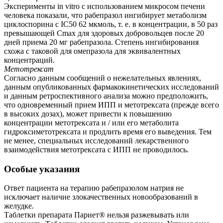
Эксперименты in vitro с использованием микросом печени
человека показали, что рабепразол ингибирует метаболизм
циклоспорина с IC50 62 мкмоль, т. е. в концентрации, в 50 раз
превышающей Сmax для здоровых добровольцев после 20
дней приема 20 мг рабепразола. Степень ингибирования
схожа с таковой для омепразола для эквивалентных
концентраций.
Метотрексат
Согласно данным сообщений о нежелательных явлениях,
данным опубликованных фармакокинетических исследований
и данным ретроспективного анализа можно предположить,
что одновременный прием ИПП и метотрексата (прежде всего
в высоких дозах), может привести к повышению
концентрации метотрексата и / или его метаболита
гидроксиметотрексата и продлить время его выведения. Тем
не менее, специальных исследований лекарственного
взаимодействия метотрексата с ИПП не проводилось.
Особые указания
Ответ пациента на терапию рабепразолом натрия не
исключает наличие злокачественных новообразований в
желудке.
Таблетки препарата Париет® нельзя разжевывать или