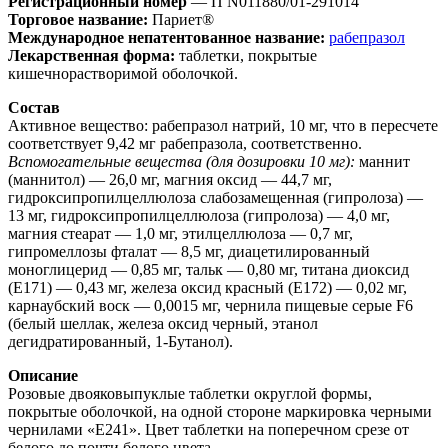
Регистрационный номер
— П N011880/01-291014
Торговое название:
Париет®
Международное непатентованное название:
рабепразол
Лекарственная форма:
таблетки, покрытые
кишечнорастворимой оболочкой.
Состав
Активное вещество: рабепразол натрий, 10 мг, что в пересчете
соответствует 9,42 мг рабепразола, соответственно.
Вспомогательные вещества (для дозировки 10 мг):
маннит
(маннитол) — 26,0 мг, магния оксид — 44,7 мг,
гидроксипропилцеллюлоза слабозамещенная (гипролоза) —
13 мг, гидроксипропилцеллюлоза (гипролоза) — 4,0 мг,
магния стеарат — 1,0 мг, этилцеллюлоза — 0,7 мг,
гипромеллозы фталат — 8,5 мг, диацетилированный
моноглицерид — 0,85 мг, тальк — 0,80 мг, титана диоксид
(Е171) — 0,43 мг, железа оксид красный (Е172) — 0,02 мг,
карнаубский воск — 0,0015 мг, чернила пищевые серые F6
(белый шеллак, железа оксид черный, этанол
дегидратированный, 1-Бутанол).
Описание
Розовые двояковыпуклые таблетки округлой формы,
покрытые оболочкой, на одной стороне маркировка черными
чернилами «Е241». Цвет таблетки на поперечном срезе от
белого до почти белого цвета.