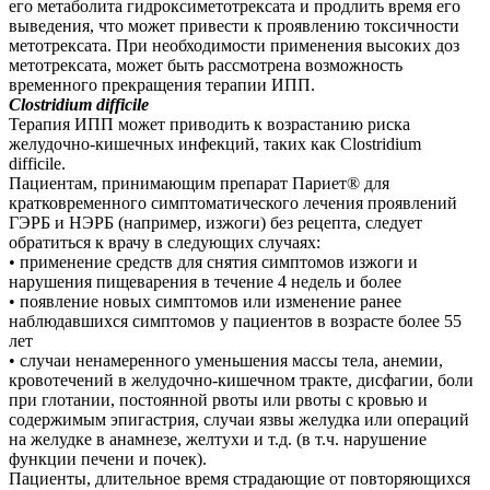
его метаболита гидроксиметотрексата и продлить время его
выведения, что может привести к проявлению токсичности
метотрексата. При необходимости применения высоких доз
метотрексата, может быть рассмотрена возможность
временного прекращения терапии ИПП.
Clostridium difficile
Терапия ИПП может приводить к возрастанию риска
желудочно-кишечных инфекций, таких как Clostridium
difficile.
Пациентам, принимающим препарат Париет® для
кратковременного симптоматического лечения проявлений
ГЭРБ и НЭРБ (например, изжоги) без рецепта, следует
обратиться к врачу в следующих случаях:
• применение средств для снятия симптомов изжоги и
нарушения пищеварения в течение 4 недель и более
• появление новых симптомов или изменение ранее
наблюдавшихся симптомов у пациентов в возрасте более 55
лет
• случаи ненамеренного уменьшения массы тела, анемии,
кровотечений в желудочно-кишечном тракте, дисфагии, боли
при глотании, постоянной рвоты или рвоты с кровью и
содержимым эпигастрия, случаи язвы желудка или операций
на желудке в анамнезе, желтухи и т.д. (в т.ч. нарушение
функции печени и почек).
Пациенты, длительное время страдающие от повторяющихся