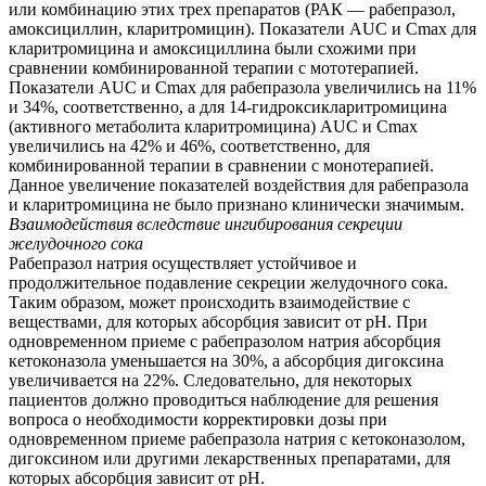
или комбинацию этих трех препаратов (РАК — рабепразол,
амоксициллин, кларитромицин). Показатели AUC и Сmax для
кларитромицина и амоксициллина были схожими при
сравнении комбинированной терапии с мототерапией.
Показатели AUC и Сmax для рабепразола увеличились на 11%
и 34%, соответственно, а для 14-гидроксикларитромицина
(активного метаболита кларитромицина) AUC и Сmax
увеличились на 42% и 46%, соответственно, для
комбинированной терапии в сравнении с монотерапией.
Данное увеличение показателей воздействия для рабепразола
и кларитромицина не было признано клинически значимым.
Взаимодействия вследствие ингибирования секреции
желудочного сока
Рабепразол натрия осуществляет устойчивое и
продолжительное подавление секреции желудочного сока.
Таким образом, может происходить взаимодействие с
веществами, для которых абсорбция зависит от рН. При
одновременном приеме с рабепразолом натрия абсорбция
кетоконазола уменьшается на 30%, а абсорбция дигоксина
увеличивается на 22%. Следовательно, для некоторых
пациентов должно проводиться наблюдение для решения
вопроса о необходимости корректировки дозы при
одновременном приеме рабепразола натрия с кетоконазолом,
дигоксином или другими лекарственных препаратами, для
которых абсорбция зависит от рН.