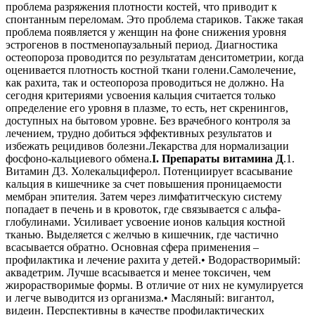
проблема разряжения плотности костей, что приводит к
спонтанным переломам. Это проблема стариков. Также такая
проблема появляется у женщин на фоне снижения уровня
эстрогенов в постменопаузальный период. Диагностика
остеопороза проводится по результатам денситометрии, когда
оценивается плотность костной ткани голени.Самолечение,
как рахита, так и остеопороза проводиться не должно. На
сегодня критериями усвоения кальция считается только
определение его уровня в плазме, то есть, нет скренингов,
доступных на бытовом уровне. Без врачебного контроля за
лечением, трудно добиться эффективных результатов и
избежать рецидивов болезни.Лекарства для нормализации
фосфоно-кальциевого обмена.
I. Препараты витамина Д
.1.
Витамин Д3. Холекальциферол. Потенциирует всасывание
кальция в кишечнике за счет повышения проницаемости
мембран эпителия. Затем через лимфатитческую систему
попадает в печень и в кровоток, где связывается с альфа-
глобулинами. Усиливает усвоение ионов кальция костной
тканью. Выделяется с желчью в кишечник, где частично
всасывается обратно. Основная сфера применения –
профилактика и лечение рахита у детей.• Водорастворимый:
аквадетрим. Лучше всасывается и менее токсичен, чем
жирорастворимые формы. В отличие от них не кумулируется
и легче выводится из организма.• Масляный: вигантол,
видеин. Перспективны в качестве профилактических