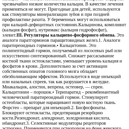
чрезвычайно низкие количества кальция. В качестве лечения
применяться не могут. Пригодные для детей, используются
как стимуляторы минерализации зубов и при поздней
профилактике рахита. У беременных могут использоваться
при кальций-дефицитных состояниях.Кальцинова, компливит
(кальция фосфат), нутримакс (кальция гидрофосфат),
элевит.
III. Регуляторы кальциево-фосфорного обмена.
Это
аналоги паратгормонов паращитовидных желез.1. Аналоги
паратиреоидных гормонов.• Кальцитонин. Это
полипептидный гормон, получаемый из лососевых рыб или
искусственно синтезированный. Снижает рассасывание
костной ткани остеокластами, уменьшает уровень кальция и
фосфатов в крови. Дополнительно за счет активации
собственных опиатов головного мозга обладает
обезболивающим эффектом. Используется в виде инъекций
или назальных спреев, так как разрушается в желудке.
Миакальцик, алостин, вепрена, остеовер, — спреи.
Кальцитонин – порошок.• Терипаратид – рекомбинантный
человеческий паратиреоидный гормон. Стимулирует
остеобласты, которые наращивают новую костную ткань.
Форстео – препарат для инъекций.2. Бисфосфонаты.
Блокируют остеокласты, предотвращая резорбцию
кости.Ризендронат, алендронат, золедроновая кислота,
ибандронат.3. Селективные модуляторы рецепторов
эстрогена. Применяются при остеопорозе на фоне женского