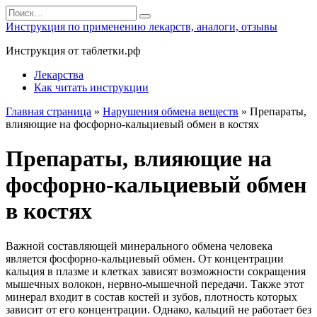
Перейти
Search
к
for:
Инструкция по применению лекарств, аналоги, отзывы
содержанию
Инструкция от таблетки.рф
Лекарства
Как читать инструкции
Главная страница
»
Нарушения обмена веществ
»
Препараты,
влияющие на фосфорно-кальциевый обмен в костях
Препараты, влияющие на
фосфорно-кальциевый обмен
в костях
Важной составляющей минерального обмена человека
является фосфорно-кальциевый обмен. От концентрации
кальция в плазме и клетках зависят возможности сокращения
мышечных волокон, нервно-мышечной передачи. Также этот
минерал входит в состав костей и зубов, плотность которых
зависит от его концентрации. Однако, кальций не работает без