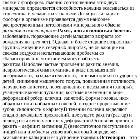
связки с фосфором. Именно соотношением этих двух
минералов определяется способность кальция всасываться из
кишечника и усваиваться тканями.Дефицит кальция и
фосфора в организме проявляется двумя наиболее
распространенныи патологиями минерального обмена:
рахитом и остеопорозом
.
Рахит, или ангилийская болезнь
–
заболевание, поражающее детей младшего возраста (от
рождения до трех лет). Однако, и более старшие возрастные
группы, живущие в северных широтах, не бывающие на
свежем воздухе и испытывающие проблемы со
сбалансированным питанием могут заболеть
рахитом.Наиболее частые проявления рахита: анемия,
неврологическая симптоматика в виде повышенной
возбудимости, раздражительности, гипермоторики и судорог у
детей, снижения мышечного тонуса, повышенная потливость,
нарушения аппетита, переваривания и всасывания (запоры),
учащенные мочеиспускания, костные изменения в виде
деформаций ребер, ключиц, запястий, формы головы, икс-
образных или о-образных голеней, позднее прорезвывание
зубов, склонность к кариесу.В течении болезни выделяют
стадию начальных проявлений, цветущего рахита (разгар) и
период остаточных костных деформаций.Основная причина
рахита – дефицит витамина Д (недостаточное поступление с
пищей или проблемы усвоения), который определяет
всасывание кальция и его усвоение тканями.
Остеопороз
– это