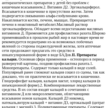
антирахитических препаратов у детей без проблем с
кишечным всасыванием.2. Витамин Д2. Эргокальциферол.
Всасывается в кишечнике в присутствии желчи. Затем
подвергается связыванию альфа-глобулинами крови.
Накапливается костях, печени, мышцах. Превращается в
печени в неактивный метаболит.Масляный раствор
эргокальциферола. Обладает всеми недостатаками масляных
витаминов Д. Применяется для профилактики рахита.Широко
применявшийся в прошлом рыбий жир в настоящее время не
рекомендуется педиатрами из-за возможных побочных
явлений со стороны поджелудочной железы, хотя аптечные
сети продолжают предлагать это средство в
инкапсулированной форме в виде БАДов.
II. Препараты
кальция.
Основная сфера применения – остеопороз в период
развернутой картины, поздняя профилактика рахита.1.
Монопрепараты. Содержат только кальций в виде солей.
Популярный ранее глюконат кальция сошел со сцены, так как
доказано, что он практически не всасывается в кишечнике.
Глицерофосфат кальция, кальция лактат, хлорид кальция (в
инъекционной форме).2. Комбинированные лекарственные
средства. В их состав входят кальций в сочетаниях с
витамином Д или микроэлементами, облегчающими
всасывание ионов кальция. Кальций Д3 никомед,
натекаль,витрум кальций + витамин Д3, ортокальций (цитрат
кальция + магний).3. Поливитаминные препараты. Содержат