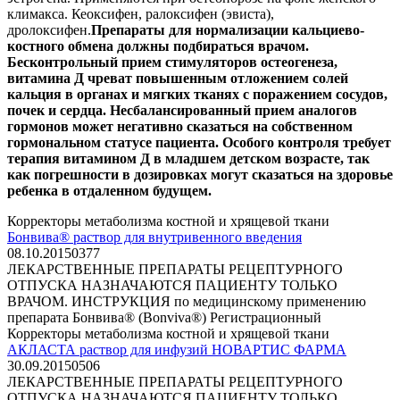
климакса. Кеоксифен, ралоксифен (эвиста),
дролоксифен.
Препараты для нормализации кальциево-
костного обмена должны подбираться врачом.
Бесконтрольный прием стимуляторов остеогенеза,
витамина Д чреват повышенным отложением солей
кальция в органах и мягких тканях с поражением сосудов,
почек и сердца. Несбалансированный прием аналогов
гормонов может негативно сказаться на собственном
гормональном статусе пациента. Особого контроля требует
терапия витамином Д в младшем детском возрасте, так
как погрешности в дозировках могут сказаться на здоровье
ребенка в отдаленном будущем.
Корректоры метаболизма костной и хрящевой ткани
Бонвива® раствор для внутривенного введения
08.10.2015
0
377
ЛЕКАРСТВЕННЫЕ ПРЕПАРАТЫ РЕЦЕПТУРНОГО
ОТПУСКА НАЗНАЧАЮТСЯ ПАЦИЕНТУ ТОЛЬКО
ВРАЧОМ. ИНСТРУКЦИЯ по медицинскому применению
препарата Бонвива® (Bonviva®) Регистрационный
Корректоры метаболизма костной и хрящевой ткани
АКЛАСТА раствор для инфузий НОВАРТИС ФАРМА
30.09.2015
0
506
ЛЕКАРСТВЕННЫЕ ПРЕПАРАТЫ РЕЦЕПТУРНОГО
ОТПУСКА НАЗНАЧАЮТСЯ ПАЦИЕНТУ ТОЛЬКО