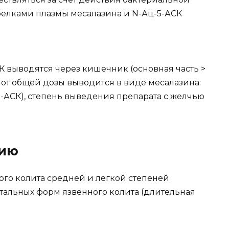
белками плазмы месалазина и N-Ац-5-АСК
К выводятся через кишечник (основная часть >
% от общей дозы выводится в виде месалазина:
-5-АСК), степень выведения препарата с желчью
нию
го колита средней и легкой степеней
альных форм язвенного колита (длительная