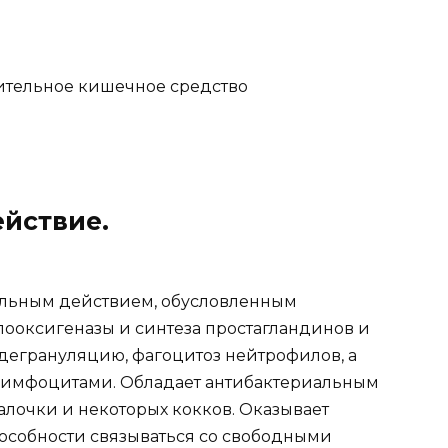
ительное кишечное средство
йствие.
ельным действием, обусловленным
оксигеназы и синтеза простагландинов и
дегрануляцию, фагоцитоз нейтрофилов, а
лимфоцитами. Обладает антибактериальным
лочки и некоторых кокков. Оказывает
пособности связываться со свободными