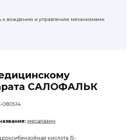
ть к вождению и управлению механизмами
едицинскому
арата САЛОФАЛЬК
-080514
азвание:
месалазин
роксибензойная кислота (5-