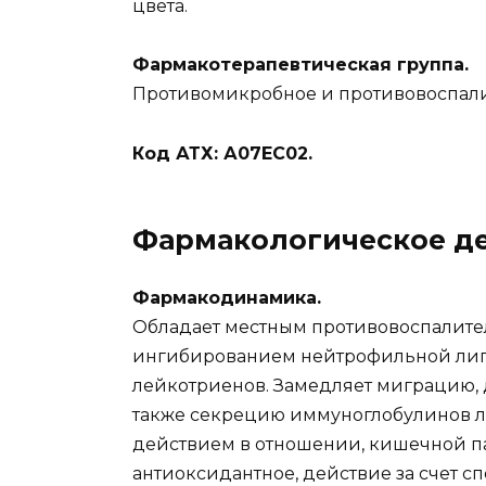
цвета.
Фармакотерапевтическая группа.
Противомикробное и противовоспал
Код АТХ: А07ЕС02.
Фармакологическое де
Фармакодинамика.
Обладает местным противовоспалит
ингибированием нейтрофильной липо
лейкотриенов. Замедляет миграцию, 
также секрецию иммуноглобулинов 
действием в отношении, кишечной па
антиоксидантное, действие за счет с