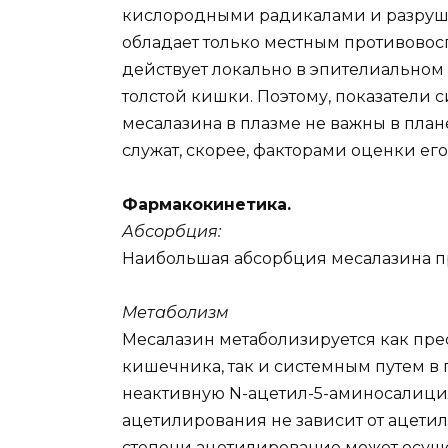
кислородными радикалами и разрушат
обладает только местным противовос
действует локально в эпителиальном
толстой кишки. Поэтому, показатели
месалазина в плазме не важны в план
служат, скорее, факторами оценки его
Фармакокинетика.
Абсорбция:
Наибольшая абсорбция месалазина п
Метаболизм
Месалазин метаболизируется как пре
кишечника, так и системным путем в
неактивную N-ацетил-5-аминосалицил
ацетилирования не зависит от ацети
степени ацетилирование может осуще