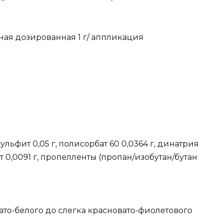
ная дозированная 1 г/ аппликация
льфит 0,05 г, полисорбат 60 0,0364 г, динатрия
т 0,0091 г, пропелленты (пропан/изобутан/бутан
ато-белого до слегка красновато-фиолетового