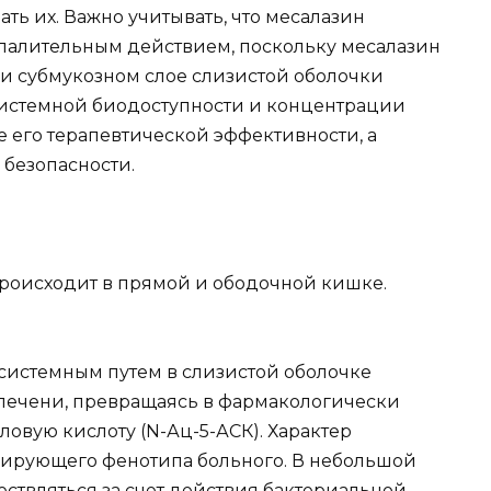
ь их. Важно учитывать, что месалазин
палительным действием, поскольку месалазин
 и субмукозном слое слизистой оболочки
 системной биодоступности и концентрации
е его терапевтической эффективности, а
 безопасности.
роисходит в прямой и ободочной кишке.
системным путем в слизистой оболочке
 печени, превращаясь в фармакологически
овую кислоту (N-Ац-5-АСК). Характер
лирующего фенотипа больного. В небольшой
ствляться за счет действия бактериальной