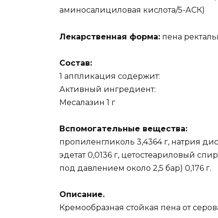
аминосалициловая кислота/5-АСК)
Лекарственная форма:
пена ректаль
Состав:
1 аппликация содержит:
Активный ингредиент:
Месалазин 1 г
Вспомогательные вещества:
пропиленгликоль 3,4364 г, натрия дису
эдетат 0,0136 г, цетостеариловый спир
под давлением около 2,5 бар) 0,176 г.
Описание.
Кремообразная стойкая пена от серов