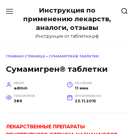
Перейти
Инструкция по
к
содержанию
применению лекарств,
аналоги, отзывы
Инструкция от таблетки.рф
ГЛАВНАЯ СТРАНИЦА
»
СУМАМИГРЕН® ТАБЛЕТКИ
Сумамигрен® таблетки
АВТОР
НА ЧТЕНИЕ
admin
11 мин
ПРОСМОТРОВ
ОПУБЛИКОВАНО
389
23.11.2015
ЛЕКАРСТВЕННЫЕ ПРЕПАРАТЫ