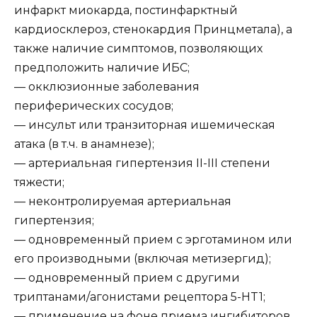
инфаркт миокарда, постинфарктный
кардиосклероз, стенокардия Принцметала), а
также наличие симптомов, позволяющих
предположить наличие ИБС;
— окклюзионные заболевания
периферических сосудов;
— инсульт или транзиторная ишемическая
атака (в т.ч. в анамнезе);
— артериальная гипертензия II-III степени
тяжести;
— неконтролируемая артериальная
гипертензия;
— одновременный прием с эрготамином или
его производными (включая метизергид);
— одновременный прием с другими
триптанами/агонистами рецептора 5-HT1;
— применение на фоне приема ингибиторов