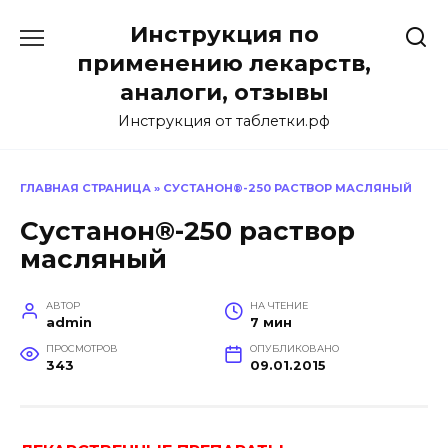
Перейти
Инструкция по
к
содержанию
применению лекарств,
аналоги, отзывы
Инструкция от таблетки.рф
ГЛАВНАЯ СТРАНИЦА
»
СУСТАНОН®-250 РАСТВОР МАСЛЯНЫЙ
Сустанон®-250 раствор
масляный
АВТОР
НА ЧТЕНИЕ
admin
7 мин
ПРОСМОТРОВ
ОПУБЛИКОВАНО
343
09.01.2015