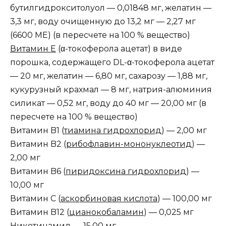
бутилгидрокситолуол — 0,01848 мг, желатин —
3,3 мг, воду очищенную до 13,2 мг — 2,27 мг
(6600 МЕ) (в пересчете на 100 % вещество)
Витамин E
(α-токоферола ацетат) в виде
порошка, содержащего DL-α-токоферола ацетат
— 20 мг, желатин — 6,80 мг, сахарозу — 1,88 мг,
кукурузный крахмал — 8 мг, натрия-алюминия
силикат — 0,52 мг, воду до 40 мг — 20,00 мг (в
пересчете на 100 % вещество)
Витамин B1 (
тиамина гидрохлорид
) — 2,00 мг
Витамин B2 (
рибофлавин-мононуклеотид
) —
2,00 мг
Витамин B6 (
пиридоксина гидрохлорид
) —
10,00 мг
Витамин C (
аскорбиновая кислота
) — 100,00 мг
Витамин B12 (
цианокобаламин
) — 0,025 мг
Никотинамид
— 15,00 мг