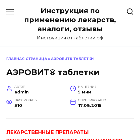
Перейти
Инструкция по
к
содержанию
применению лекарств,
аналоги, отзывы
Инструкция от таблетки.рф
ГЛАВНАЯ СТРАНИЦА
»
АЭРОВИТ® ТАБЛЕТКИ
АЭРОВИТ® таблетки
АВТОР
НА ЧТЕНИЕ
admin
5 мин
ПРОСМОТРОВ
ОПУБЛИКОВАНО
310
17.08.2015
ЛЕКАРСТВЕННЫЕ ПРЕПАРАТЫ