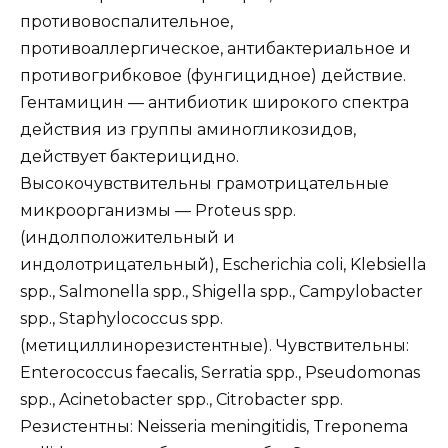
противовоспалительное,
противоаллергическое, антибактериальное и
противогрибковое (фунгицидное) действие.
Гентамицин — антибиотик широкого спектра
действия из группы аминогликозидов,
действует бактерицидно.
Высокочувствительны грамотрицательные
микроорганизмы — Proteus spp.
(индолположительный и
индолотрицательный), Escherichia coli, Klebsiella
spp., Salmonella spp., Shigella spp., Campylobacter
spp., Staphylococcus spp.
(метициллинорезистентные). Чувствительны:
Enterococcus faecalis, Serratia spp., Pseudomonas
spp., Acinetobacter spp., Citrobacter spp.
Резистентны: Neisseria meningitidis, Treponema