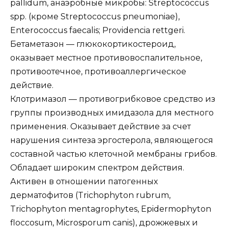
pallidum, анаэробные микробы: Streptococcus
spp. (кроме Streptococcus pneumoniae),
Enterococcus faecalis; Providencia rettgeri.
Бетаметазон — глюкокортикостероид,
оказывает местное противовоспалительное,
противоотечное, противоаллергическое
действие.
Клотримазол — противогрибковое средство из
группы производных имидазола для местного
применения. Оказывает действие за счет
нарушения синтеза эргостерола, являющегося
составной частью клеточной мембраны грибов.
Обладает широким спектром действия.
Активен в отношении патогенных
дерматофитов (Trichophyton rubrum,
Trichophyton mentagrophytes, Epidermophyton
floccosum, Microsporum canis), дрожжевых и