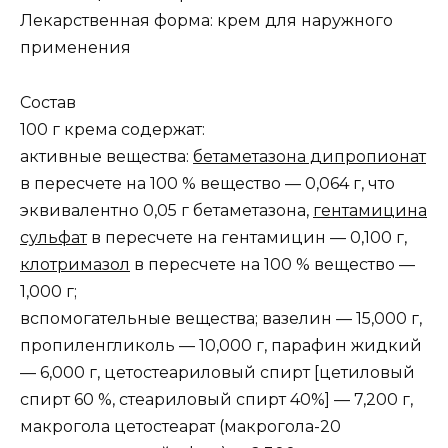
Лекарственная форма: крем для наружного
применения
Состав
100 г крема содержат:
активные вещества:
бетаметазона дипропионат
в пересчете на 100 % вещество — 0,064 г, что
эквивалентно 0,05 г бетаметазона,
гентамицина
сульфат
в пересчете на гентамицин — 0,100 г,
клотримазол
в пересчете на 100 % вещество —
1,000 г;
вспомогательные вещества; вазелин — 15,000 г,
пропиленгликоль — 10,000 г, парафин жидкий
— 6,000 г, цетостеариловый спирт [цетиловый
спирт 60 %, стеариловый спирт 40%] — 7,200 г,
макрогола цетостеарат (макрогола-20