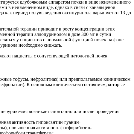
етируется клубочковым аппаратом почки в виде неизмененного
и в неизмененном виде, однако в связи с канальцевой
да как период полувыведения оксипуринола варьирует от 13 до
ительной терапии приводит к росту концентрации этих
менной терапии аллопуринолом в дозе 300 мг в сутки
еляться у пациентов с нормальной функцией почек на фоне
пуринола необходимо снижать.
вляют пациенты с сопутствующей патологией почек.
кожные тофусы, нефролитиаз) или предполагаемом клиническом
нефропатии). К основным клиническим состояниям, которые
иперурикемия возникает спонтанно или после проведения
нная активность гипоксантин-гуанин-
зы), повышенная активность фосфорибозил-
фосфорибозилтрансферазы.