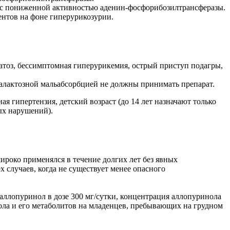
 с пониженной активностью аденин-фосфорибозилтрансферазы.
нтов на фоне гиперурикозурии.
матоз, бессимптомная гиперурикемия, острый приступ подагры,
галактозной мальабсорбцией не должны принимать препарат.
я гипертензия, детский возраст (до 14 лет назначают только
ых нарушений).
ироко применялся в течение долгих лет без явных
случаев, когда не существует менее опасного
лопуринол в дозе 300 мг/сутки, концентрация аллопуринола
инола и его метаболитов на младенцев, пребывающих на грудном