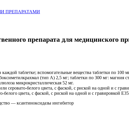
МИ ПРЕПАРАТАМИ
венного препарата для медицинског
 каждой таблетке; вспомогательные вещества таблетки по 100 мг
карбоксиметилкрахмал (тип А) 2,5 мг; таблетки по 300 мг: магния 
ллюлоза микрокристаллическая 52 мг.
ли серовато-белого цвета, с фаской, с риской на одной и с грави
-белого цвета, с фаской, с риской на одной и с гравировкой Е352
дство — ксантиноксидазы ингибитор