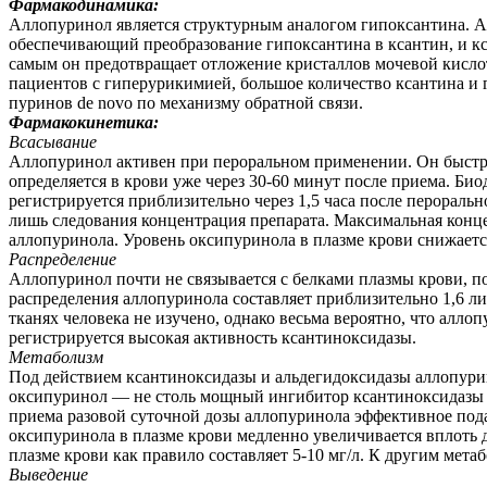
Фармакодинамика:
Аллопуринол является структурным аналогом гипоксантина. А
обеспечивающий преобразование гипоксантина в ксантин, и кс
самым он предотвращает отложение кристаллов мочевой кислот
пациентов с гиперурикимией, большое количество ксантина и 
пуринов de novo по механизму обратной связи.
Фармакокинетика:
Всасывание
Аллопуринол активен при пероральном применении. Он быстро
определяется в крови уже через 30-60 минут после приема. Би
регистрируется приблизительно через 1,5 часа после пероральн
лишь следования концентрация препарата. Максимальная конце
аллопуринола. Уровень оксипуринола в плазме крови снижаетс
Распределение
Аллопуринол почти не связывается с белками плазмы крови, п
распределения аллопуринола составляет приблизительно 1,6 л
тканях человека не изучено, однако весьма вероятно, что алл
регистрируется высокая активность ксантиноксидазы.
Метаболизм
Под действием ксантиноксидазы и альдегидоксидазы аллопурин
оксипуринол — не столь мощный ингибитор ксантиноксидазы п
приема разовой суточной дозы аллопуринола эффективное под
оксипуринола в плазме крови медленно увеличивается вплоть 
плазме крови как правило составляет 5-10 мг/л. К другим мет
Выведение