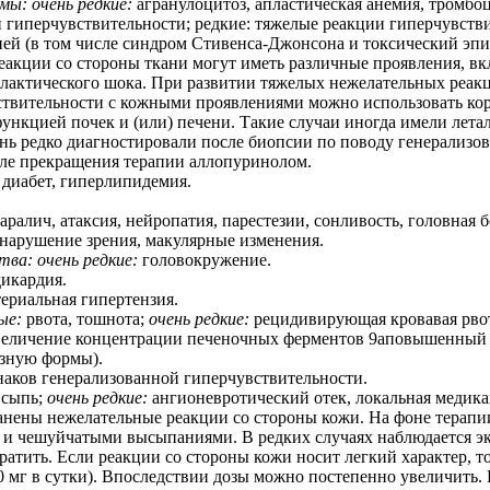
ы: очень редкие:
агранулоцитоз, апластическая анемия, тромбо
 гиперчувствительности; редкие: тяжелые реакции гиперчувстви
ией (в том числе синдром Стивенса-Джонсона и токсический эпи
кции со стороны ткани могут иметь различные проявления, вклю
афилактического шока. При развитии тяжелых нежелательных ре
вствительности с кожными проявлениями можно использовать ко
ункцией почек и (или) печени. Такие случаи иногда имели лета
ь редко диагностировали после биопсии по поводу генерализо
сле прекращения терапии аллопуринолом.
диабет, гиперлипидемия.
аралич, атаксия, нейропатия, парестезии, сонливость, головная
 нарушение зрения, макулярные изменения.
ва: очень редкие:
головокружение.
дикардия.
териальная гипертензия.
ые:
рвота, тошнота;
очень редкие:
рецидивирующая кровавая рвота
еличение концентрации печеночных ферментов 9аповышенный у
озную формы).
наков генерализованной гиперчувствительности.
:
сыпь;
очень редкие:
ангионевротический отек, локальная медика
ены нежелательные реакции со стороны кожи. На фоне терапии 
и и чешуйчатыми высыпаниями. В редких случаях наблюдается 
атить. Если реакции со стороны кожи носит легкий характер, 
50 мг в сутки). Впоследствии дозы можно постепенно увеличит