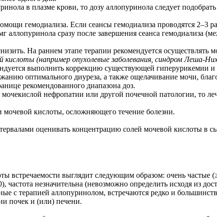
инола в плазме крови, то дозу аллопуринола следует подобрать
омощи гемодиализа. Если сеансы гемодиализа проводятся 2–3 ра
г аллопуринола сразу после завершения сеанса гемодиализа (ме
низить. На раннем этапе терапии рекомендуется осуществлять 
й кислоты (например опухолевые заболевания, синдром Леша-Них
ендуется выполнить коррекцию существующей гиперурикемии и 
ржанию оптимального диуреза, а также ощелачивание мочи, благ
ранице рекомендованного диапазона доз.
мочекислой нефропатии или другой почечной патологии, то леч
 мочевой кислоты, осложняющего течение болезни.
ервалами оценивать концентрацию солей мочевой кислоты в сыв
 встречаемости выглядит следующим образом: очень частые (≥1/1
000), частота незначительна (невозможно определить исходя из до
е с терапией аллопуринолом, встречаются редко и большинстве 
и почек и (или) печени.