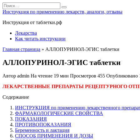
Перейти
Search
к
for:
Инструкция по применению лекарств, аналоги, отзывы
содержанию
Инструкция от таблетки.рф
Лекарства
Как читать инструкции
Главная страница
»
АЛЛОПУРИНОЛ-ЭГИС таблетки
АЛЛОПУРИНОЛ-ЭГИС таблетки
Автор
admin
На чтение
19 мин
Просмотров
455
Опубликовано
ЛЕКАРСТВЕННЫЕ ПРЕПАРАТЫ РЕЦЕПТУРНОГО ОТП
Содержание
ИНСТРУКЦИЯ по применению лекарственного препар
ФАРМАКОЛОГИЧЕСКИЕ СВОЙСТВА
ПОКАЗАНИЯ
ПРОТИВОПОКАЗАНИЯ
Беременность и лактация
СПОСОБ ПРИМЕНЕНИЯ И ДОЗЫ