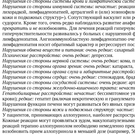
Нарушения со стороны системы крови и лимфатической систем
Нарушения со стороны иммунной системы: нечастые:
реакции
лихорадкой, лимфааденопатией, артралгией и (или) эозинофил
кожи и подкожных структур»). Сопутствующий васкулит или реа
судороги. Кроме того, очень редко наблюдалось развитие ан
прекратить и не возобновлять
. Для лечения реакций гиперчу
гиперчувствительности развивались у больных с нарушенной ф
лимфаденопатия. Ангиоиммунобластную лимфаденопатию очен
лимфаденопатия носит обратимый характер и регрессирует по
Нарушения обмена веществ и питания: очень редкие:
сахарный 
Психические расстройства: очень редкие:
депрессия.
Нарушения со стороны нервной системы: очень редкие:
кома, п
Нарушения со стороны органа зрения: очень редкие:
катаракта,
Нарушения со стороны органа слуха и лабиринтные расстройст
Нарушения со стороны сердца: очень редкие:
стенокардия, бра
Нарушения со стороны сосудистой системы:
очень редкие: ар
Нарушения со стороны желудочно-кишечного тракта: нечаст
Гепатобилиарные расстройства: нечастые:
бессимптомное ув
крови);
редкие:
гепатит (включая некротическую и гранулемат
Нарушения функции печени могут развиваться без явных приз
Нарушения со стороны кожи и подкожных структур: частые
У пациентов, принимающих аллопуринол, наиболее распростран
Кожные реакции могут проявляться зудом, макулопапулезным
реакций терапию аллопуринолом необходимо немедленно прекр
возобновить прием аллопуринола в меньшей дозе (например, 