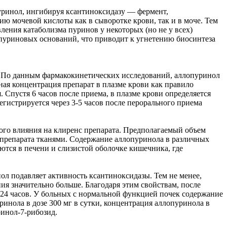
уринол, ингибируя ксантиноксидазу — фермент,
ю мочевой кислоты как в сыворотке крови, так и в моче. Тем
ения катаболизма пуринов у некоторых (но не у всех)
 пуриновых оснований, что приводит к угнетению биосинтеза
. По данным фармакокинетических исследований, аллопуринол
ная концентрация препарат в плазме крови как правило
 Спустя 6 часов после приема, в плазме крови определяется
истрируется через 3-5 часов после перорального приема
ого влияния на клиренс препарата. Предполагаемый объем
и препарата тканями. Содержание аллопуринола в различных
ются в печени и слизистой оболочке кишечника, где
л подавляет активность ксантиноксидазы. Тем не менее,
я значительно больше. Благодаря этим свойствам, после
24 часов. У больных с нормальной функцией почек содержание
инола в дозе 300 мг в сутки, концентрация аллопуринола в
ринол-7-рибозид.