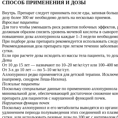
СПОСОБ ПРИМЕНЕНИЯ И ДОЗЫ
Внутрь. Препарат следует принимать после еды, запивая боль
дозу более 300 мг необходимо делить на несколько приемов.
Взрослые пациенты
Для того чтобы уменьшить риск развития побочных эффектов, р
должным образом снизить уровень мочевой кислоты в сыворотк
повышении дозы аллопуринола каждые 1–3 недели необходимо 
При подборе дозы препарата рекомендуется использовать сле
Рекомендованная доза препарата при легком течении заболеван
сутки.
Если при расчете дозы исходить из массы тела пациента, то доз
Дети
От 10 до 15 лет — назначают по 10–20 мг/кг/сут или 100–400 м
От 3-х до 10 лет — по 5–10 мг/кг/сут.
Аллопуринол редко применяется для детской терапии. Исключе
(например, синдром Леша-Нихена).
Пожилые пациенты
Поскольку специальные данные по применению аллопуринола в 
минимальной дозе, обеспечивающей достаточное снижение кон
препарата для пациентов с нарушенной функцией почек.
Нарушения функции почек
Поскольку аллопуринол и его метаболиты выводятся из органи
удлинением периода полувыведения этих соединений из плазм
сутки, или использовать разовые дозы по 100 мг с интервалом 