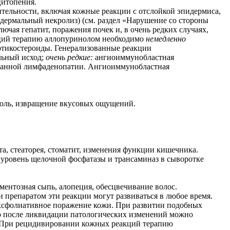
цитопения.
тельности, включая кожные реакции с отслойкой эпидермиса,
дермальный некролиз) (см. раздел «Нарушение со стороны
чая гепатит, поражения почек и, в очень редких случаях,
акций терапию аллопуринолом необходимо
немедленно
ртикостероиды. Генерализованные реакции
льный исход;
очень редкие:
ангиоиммунобластная
ванной лимфаденопатии. Ангиоиммунобластная
 боль, извращение вкусовых ощущений.
, стеаторея, стоматит, изменения функции кишечника.
ровень щелочной фосфатазы и трансаминаз в сыворотке
ментозная сыпь, алопеция, обесцвечивание волос.
препаратом эти реакции могут развиваться в любое время.
эксфолиативное поражение кожи. При развитии подобных
то после ликвидации патологических изменений можно
ь. При рецидивировании кожных реакций терапию