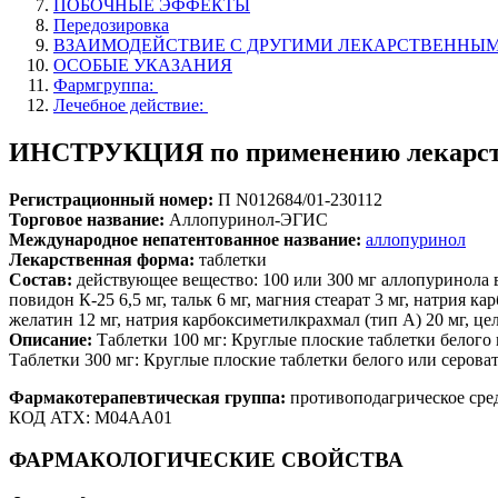
ПОБОЧНЫЕ ЭФФЕКТЫ
Передозировка
ВЗАИМОДЕЙСТВИЕ С ДРУГИМИ ЛЕКАРСТВЕННЫ
ОСОБЫЕ УКАЗАНИЯ
Фармгруппа:
Лечебное действие:
ИНСТРУКЦИЯ по применению лекарст
Регистрационный номер:
П N012684/01-230112
Торговое название:
Аллопуринол-ЭГИС
Международное непатентованное название:
аллопуринол
Лекарственная форма:
таблетки
Состав:
действующее вещество: 100 или 300 мг аллопуринола в
повидон К-25 6,5 мг, тальк 6 мг, магния стеарат 3 мг, натрия 
желатин 12 мг, натрия карбоксиметилкрахмал (тип А) 20 мг, це
Описание:
Таблетки 100 мг: Круглые плоские таблетки белого и
Таблетки 300 мг: Круглые плоские таблетки белого или серовато
Фармакотерапевтическая группа:
противоподагрическое сре
КОД ATX: M04AA01
ФАРМАКОЛОГИЧЕСКИЕ СВОЙСТВА