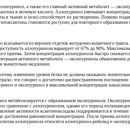
ллопуринол, а также его главный активный метаболит — оксип
антина в мочевую кислоту. Аллопуринол уменьшает концентраци
ы в тканях и (или) способствует их растворению. Помимо подавл
гипоксантина становится доступно для повторного образования
 всасывается из верхних отделов желудочно-кишечного тракта
одоступность аллопуринола варьирует от 67% до 90%. Максималь
ого приема. Затем концентрация аллопуринола быстро снижается.
нтрация активного метаболита — оксипуринола обыкновенно рег
я значительно медленнее.
оэтому изменение уровня белка не должны оказывать значительн
итра/кг, что говорит о достаточно распространенном поглощени
опуринол и оксипуринол в максимальной концентрации накаплива
ол метаболизируется с образованием оксипуринола. Оксипурино
о сравнению с аллопуринолом, однако его период полувыведени
авление активности ксантиноксидазы поддерживается в течение 
до достижения равновесной концентрации. После приема аллопур
аболитам аллопуринола относятся аллопуринол-рибозид и оксипу