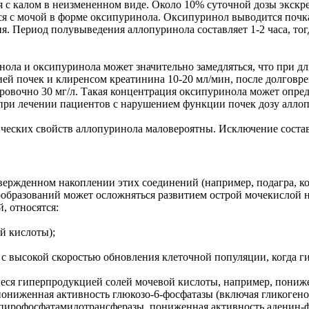
 с калом в неизмененном виде. Около 10% суточной дозы экскр
 с мочой в форме оксипуринола. Оксипуринол выводится почкам
. Период полувыведения аллопуринола составляет 1-2 часа, тог
ла и оксипуринола может значительно замедляться, что при дл
ей почек и клиренсом креатинина 10-20 мл/мин, после долговре
ровочно 30 мг/л. Такая концентрация оксипуринола может опред
, при лечении пациентов с нарушением функции почек дозу алло
ческих свойств аллопуринола маловероятны. Исключение соста
твержденном накоплении этих соединений (например, подагра, 
вообразований может осложняться развитием острой мочекислой 
, относятся:
й кислоты);
 высокой скоростью обновления клеточной популяции, когда г
я гиперпродукцией солей мочевой кислоты, например, пониже
ониженная активность глюкозо-6-фосфатазы (включая гликогено
пирофосфатамидотрансферазы, пониженная активность аденин-