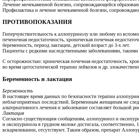
Лечение мочекаменной болезни, сопровождающейся образовани
Профилактика и лечение мочекаменной болезни, сопровождаю
ПРОТИВОПОКАЗАНИЯ
Гиперчувствительность к аллопуринолу или любому из вспомог
печеночная недостаточность, хроническая почечная недостато
беременность, период лактации, детский возраст до 3-х лет.
Пациенты с редкими наследственными заболеваниями, такими 
С осторожностью: хроническая почечная недостаточность, хрони
во время цитостатической терапии лейкозов и др. злокачестве
Беременность и лактация
Беременность
В настоящее время данных по безопасности терапии аллопурино
неблагоприятных последствий. Беременным женщинам не следу
альтернативного лечения и заболевание составляет большой ри
Лактация
Согласно существующим сообщениям, аллопуринол и оксипури
и оксипуринола в грудном молоке достигала, соответственно, 1
вскармливании, отсутствуют. Таким образом, препарат Аллопу