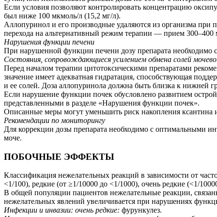
Если условия позволяют контролировать концентрацию оксипур
был ниже 100 мкмоль/л (15,2 мг/л).
Аллопуринол и его производные удаляются из организма при п
перехода на альтернативный режим терапии — прием 300–400 м
Нарушения функции печени
При нарушенной функции печени дозу препарата необходимо с
Состояния, сопровождающиеся усилением обмена солей мочево
Перед началом терапии цитотоксическими препаратами реком
значение имеет адекватная гидратация, способствующая подде
и ее солей. Доза аллопуринола должна быть близка к нижней г
Если нарушение функции почек обусловлено развитием острой 
представленными в разделе «Нарушения функции почек».
Описанные меры могут уменьшить риск накопления ксантина и
Рекомендации по мониторингу
Для коррекции дозы препарата необходимо с оптимальными инт
моче.
ПОБОЧНЫЕ ЭФФЕКТЫ
Классификация нежелательных реакций в зависимости от частоты
<1/100), редкие (от ≥1/10000 до <1/1000), очень редкие (<1/10
В общей популяции пациентов нежелательные реакции, связанны
нежелательных явлений увеличивается при нарушениях функци
Инфекции и инвазии: очень редкие:
фурункулез.