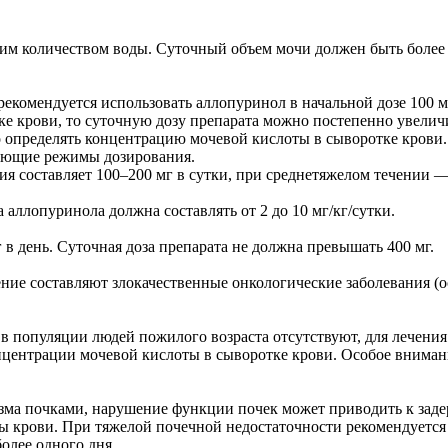
шим количеством воды. Суточный объем мочи должен быть более 
екомендуется использовать аллопуринол в начальной дозе 100 мг
е крови, то суточную дозу препарата можно постепенно увелич
определять концентрацию мочевой кислоты в сыворотке крови.
дующие режимы дозирования.
ия составляет 100–200 мг в сутки, при среднетяжелом течении —
а аллопуринола должна составлять от 2 до 10 мг/кг/сутки.
г в день. Суточная доза препарата не должна превышать 400 мг.
ние составляют злокачественные онкологические заболевания (
популяции людей пожилого возраста отсутствуют, для лечения 
центрации мочевой кислоты в сыворотке крови. Особое вниман
зма почками, нарушение функции почек может приводить к заде
ы крови. При тяжелой почечной недостаточности рекомендуется
более одного дня.