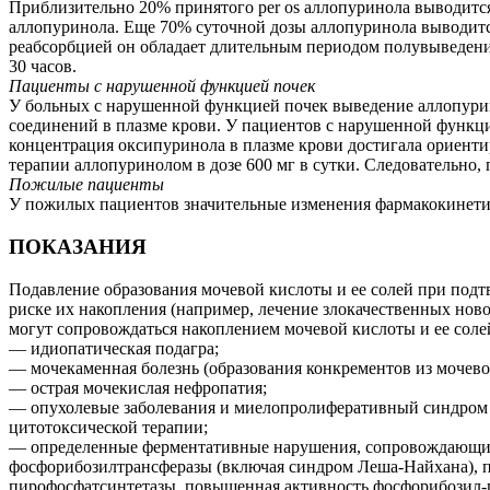
Приблизительно 20% принятого per os аллопуринола выводится
аллопуринола. Еще 70% суточной дозы аллопуринола выводится
реабсорбцией он обладает длительным периодом полувыведения
30 часов.
Пациенты с нарушенной функцией почек
У больных с нарушенной функцией почек выведение аллопурино
соединений в плазме крови. У пациентов с нарушенной функци
концентрация оксипуринола в плазме крови достигала ориенти
терапии аллопуринолом в дозе 600 мг в сутки. Следовательно
Пожилые пациенты
У пожилых пациентов значительные изменения фармакокинети
ПОКАЗАНИЯ
Подавление образования мочевой кислоты и ее солей при под
риске их накопления (например, лечение злокачественных но
могут сопровождаться накоплением мочевой кислоты и ее солей
— идиопатическая подагра;
— мочекаменная болезнь (образования конкрементов из мочево
— острая мочекислая нефропатия;
— опухолевые заболевания и миелопролиферативный синдром с
цитотоксической терапии;
— определенные ферментативные нарушения, сопровождающиес
фосфорибозилтрансферазы (включая синдром Леша-Найхана), п
пирофосфатсинтетазы, повышенная активность фосфорибозил-