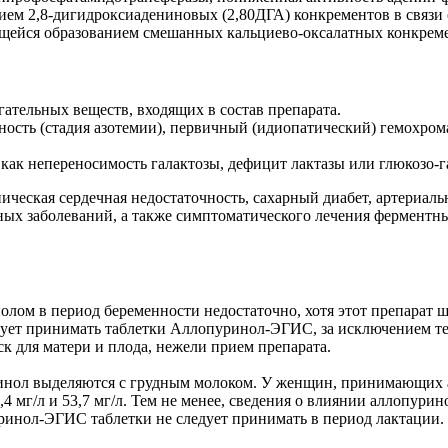
ем 2,8-дигидроксиадениновых (2,80ДГА) конкрементов в связи
щейся образованием смешанных кальциево-оксалатных конкреме
ательных веществ, входящих в состав препарата.
чность (стадия азотемии), первичный (идиопатический) гемохро
как непереносимость галактозы, дефицит лактазы или глюкозо-
ческая сердечная недостаточность, сахарный диабет, артериальна
нных заболеваний, а также симптоматического лечения ферментн
лом в период беременности недостаточно, хотя этот препарат ш
ет принимать таблетки Аллопуринол-ЭГИС, за исключением тех 
ск для матери и плода, нежели прием препарата.
нол выделяются с грудным молоком. У женщин, принимающих ал
,4 мг/л и 53,7 мг/л. Тем не менее, сведения о влиянии аллопур
ринол-ЭГИС таблетки не следует принимать в период лактации.