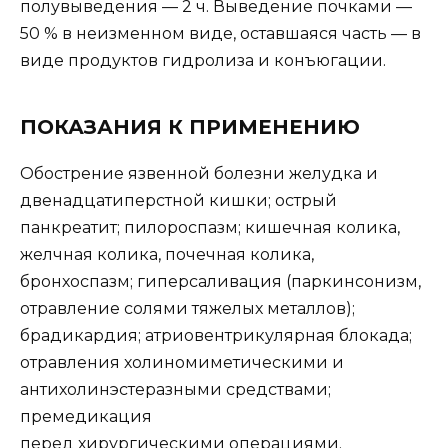
полувыведения — 2 ч. Выведение почками —
50 % в неизменном виде, оставшаяся часть — в
виде продуктов гидролиза и конъюгации.
ПОКАЗАНИЯ К ПРИМЕНЕНИЮ
Обострение язвенной болезни желудка и
двенадцатиперстной кишки; острый
панкреатит; пилороспазм; кишечная колика,
желчная колика, почечная колика,
бронхоспазм; гиперсаливация (паркинсонизм,
отравление солями тяжелых металлов);
брадикардия; атриовентрикулярная блокада;
отравления холиномиметическими и
антихолинэстеразными средствами;
премедикация
перед хирургическими операциями.