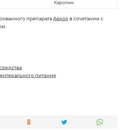
Каролин
ированного препарата
Аекол
в сочетании с
ом.
средства
рентерального питания