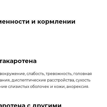
менности и кормлении
такаротена
окружение, слабость, тревожность, головная
ания, диспептические расстройства, сухость
ление слизистых оболочек и кожи, анорексия.
аротена с другими