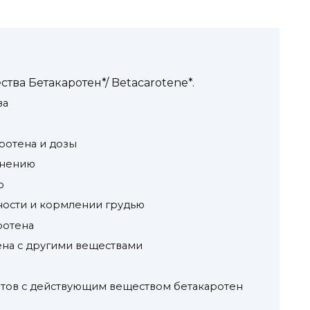
ва Бетакаротен*/ Betacarotene*.
ва
ротена и дозы
енению
ю
ости и кормлении грудью
ротена
на с другими веществами
атов с действующим веществом бетакаротен