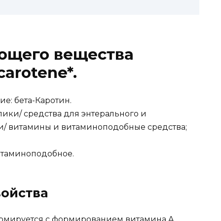
ющего вещества
carotene*.
е: бета-Каротин.
ики/ средства для энтерального и
и/ витамины и витаминоподобные средства;
таминоподобное.
ойства
ормируется с формированием витамина A,