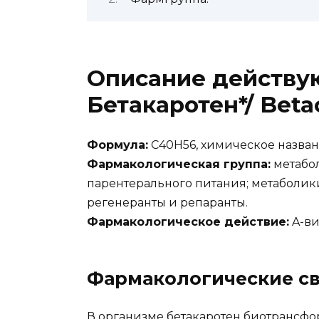
Описание действу
Бетакаротен*/ Beta
Формула:
C40H56, химическое названи
Фармакологическая группа:
метабол
парентерального питания; метаболик
регенеранты и репаранты.
Фармакологическое действие:
A-ви
Фармакологические св
В организме бетакаротен биотрансф