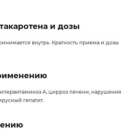
такаротена и дозы
ринимается внутрь. Кратность приема и дозы
применению
 гипервитаминоз A, цирроз печени, нарушения
ирусный гепатит.
нению