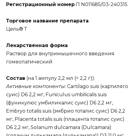
Регистрационный номер
П N011685/03-240315
Торговое название препарата
Цель® Т
Лекарственная форма
Раствор для внутримышечного введения
гомеопатический
Состав
(на 1 ампулу 2,2 мл (= 2,2 г)):
Активные компоненты:
Cartilago suis (картиляго
суис) D6 2,2 мг, Funiculus umbilicalis suis
(фуникулюс умбиликалис суис) D6 2,2 мг,
Embryo totalis suis (эмбрио тоталис суис) D6 2,2
мг, Placenta totalis suis (плацента тоталис суис)
D6 2,2 мг, Solanum dulcamara (Dulcamara)
(соланум дулькамара (дулькамара)) D3 11,0 мг,