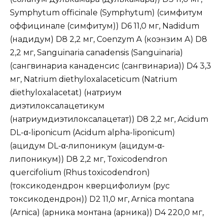
Symphytum officinale (Symphytum) (симфитум
оффицинале (симфитум)) D6 11,0 мг, Nadidum
(надидум) D8 2,2 мг, Coenzym А (коэнзим А) D8
2,2 мг, Sanguinaria canadensis (Sanguinaria)
(сангвинариа канаденсис (сангвинариа)) D4 3,3
мг, Natrium diethyloxalaceticum (Natrium
diethyloxalacetat) (натриум
диэтилоксалацетикум
(натриумдиэтилоксалацетат)) D8 2,2 мг, Acidum
DL-α-liponicum (Acidum alpha-liponicum)
(ацидум DL-α-липоникум (ацидум-α-
липоникум)) D8 2,2 мг, Toxicodendron
quercifolium (Rhus toxicodendron)
(токсикодендрон кверцифолиум (рус
токсикодендрон)) D2 11,0 мг, Arnica montana
(Arnica) (арника монтана (арника)) D4 220,0 мг,