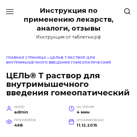
Перейти
Инструкция по
к
содержанию
применению лекарств,
аналоги, отзывы
Инструкция от таблетки.рф
ГЛАВНАЯ СТРАНИЦА
»
ЦЕЛЬ® Т РАСТВОР ДЛЯ
ВНУТРИМЫШЕЧНОГО ВВЕДЕНИЯ ГОМЕОПАТИЧЕСКИЙ
ЦЕЛЬ® Т раствор для
внутримышечного
введения гомеопатический
АВТОР
НА ЧТЕНИЕ
admin
4 мин
ПРОСМОТРОВ
ОПУБЛИКОВАНО
468
11.12.2015