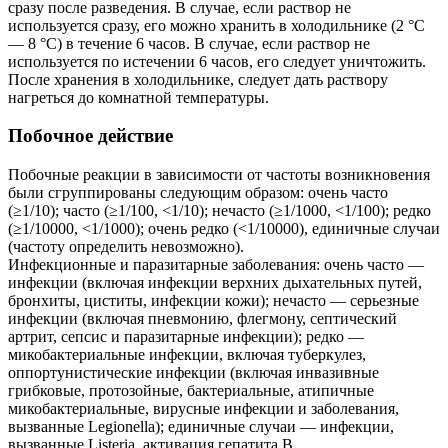
сразу после разведения. В случае, если раствор не
используется сразу, его можно хранить в холодильнике (2 °С
— 8 °С) в течение 6 часов. В случае, если раствор не
используется по истечении 6 часов, его следует уничтожить.
После хранения в холодильнике, следует дать раствору
нагреться до комнатной температуры.
Побочное действие
Побочные реакции в зависимости от частоты возникновения
были сгруппированы следующим образом: очень часто
(≥1/10); часто (≥1/100, <1/10); нечасто (≥1/1000, <1/100); редко
(≥1/10000, <1/1000); очень редко (<1/10000), единичные случаи
(частоту определить невозможно).
Инфекционные и паразитарные заболевания: очень часто —
инфекции (включая инфекции верхних дыхательных путей,
бронхиты, циститы, инфекции кожи); нечасто — серьезные
инфекции (включая пневмонию, флегмону, септический
артрит, сепсис и паразитарные инфекции); редко —
микобактериальные инфекции, включая туберкулез,
оппортунистические инфекции (включая инвазивные
грибковые, протозойные, бактериальные, атипичные
микобактериальные, вирусные инфекции и заболевания,
вызванные Legionella); единичные случаи — инфекции,
вызванные Listeria, активация гепатита B.