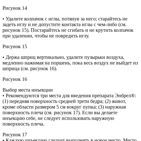
Рисунок 14
• Удалите колпачок с иглы, потянув за него; старайтесь не
задеть иглу и не допустите контакта иглы с чем-либо (см.
рисунок 15). Постарайтесь не сгибать и не крутить колпачок
при удалении, чтобы не повредить иглу.
Рисунок 15
• Держа шприц вертикально, удалите пузырьки воздуха,
медленно нажимая на поршень, пока весь воздух не выйдет из
шприца (см. рисунок 16).
Рисунок 16
Выбор места инъекции
• Рекомендуются три места для введения препарата Энбрел®:
(1) передняя поверхность средней трети бедра; (2) живот,
кроме области размером 5 см вокруг пупка; (3) наружная
поверхность плеча (см. рисунок 17). Если вы делаете
инъекцию себе, не следует использовать наружную
поверхность плеча.
Рисунок 17
• Каждую инъекцию следует выполнять в новое место. Место