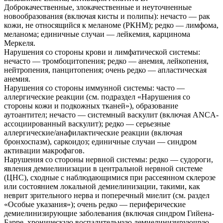
Доброкачественные, злокачественные и неуточненные
новообразования (включая кисты и полипы): нечасто — рак
кожи, не относящийся к меланоме (РКНМ); редко — лимфома,
меланома; единичные случаи — лейкемия, карцинома
Меркеля.
Нарушения со стороны крови и лимфатической системы:
нечасто — тромбоцитопения; редко — анемия, лейкопения,
нейтропения, панцитопения; очень редко — апластическая
анемия.
Нарушения со стороны иммунной системы: часто —
аллергические реакции (см. подраздел «Нарушения со
стороны кожи и подкожных тканей»), образование
аутоантител; нечасто — системный васкулит (включая ANCA-
ассоциированный васкулит); редко — серьезные
аллергические/анафилактические реакции (включая
бронхоспазм), саркоидоз; единичные случаи — синдром
активации макрофагов.
Нарушения со стороны нервной системы: редко — судороги,
явления демиелинизации в центральной нервной системе
(ЦНС), сходные с наблюдающимися при рассеянном склерозе
или состоянием локальной демиелинизации, такими, как
неврит зрительного нерва и поперечный миелит (см. раздел
«Особые указания»); очень редко — периферические
демиелинизирующие заболевания (включая синдром Гийена-
Барре, хроническую воспалительную демиелинизирующую