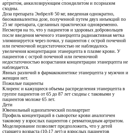
артритом, анкилозирующим спондилитом и псориазом
сходны.
Доза препарата Энбрел® 50 мг, введенная однократно,
биоэквивалентна дозе, полученной путем двух инъекций по
25 мг препарата, сделанных практически одновременно.
Несмотря на то, что у пациентов и здоровых добровольцев
после введения меченого этанерцепта радиоактивная метка
элиминируется через почки, у пациентов с острой почечной
или печеночной недостаточностью не наблюдалось
увеличения концентрации этанерцепта в плазме крови. У
пациентов с острой почечной или печеночной
недостаточностью возрастания концентрации этанерцепта не
наблюдается.
Явных различий в фармакокинетике этанерцепта у мужчин и
женщин нет.
Пожилые пациенты
Клиренс и кажущиеся объемы распределения этанерцепта в
группе пациентов от 65 до 87 лет сходны с таковыми у
пациентов моложе 65 лет.
Дети
Ювенильный идиопатический полиартрит
Профиль концентраций в сыворотке крови аналогичен
таковому у взрослых пациентов с ревматоидным артритом.
Моделирование позволяет предположить, что у детей
старшего возраста (10-17 лет) и взрослых пациентов