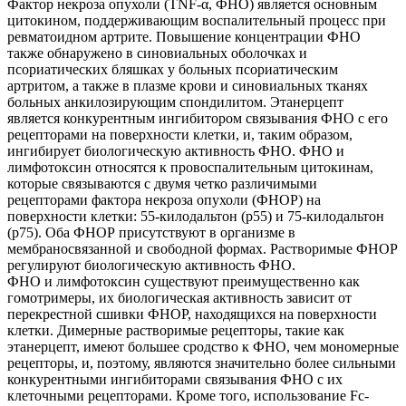
Фактор некроза опухоли (TNF-α, ФНО) является основным
цитокином, поддерживающим воспалительный процесс при
ревматоидном артрите. Повышение концентрации ФНО
также обнаружено в синовиальных оболочках и
псориатических бляшках у больных псориатическим
артритом, а также в плазме крови и синовиальных тканях
больных анкилозирующим спондилитом. Этанерцепт
является конкурентным ингибитором связывания ФНО с его
рецепторами на поверхности клетки, и, таким образом,
ингибирует биологическую активность ФНО. ФНО и
лимфотоксин относятся к провоспалительным цитокинам,
которые связываются с двумя четко различимыми
рецепторами фактора некроза опухоли (ФНОР) на
поверхности клетки: 55-килодальтон (р55) и 75-килодальтон
(p75). Оба ФНОР присутствуют в организме в
мембраносвязанной и свободной формах. Растворимые ФНОР
регулируют биологическую активность ФНО.
ФНО и лимфотоксин существуют преимущественно как
гомотримеры, их биологическая активность зависит от
перекрестной сшивки ФНОР, находящихся на поверхности
клетки. Димерные растворимые рецепторы, такие как
этанерцепт, имеют большее сродство к ФНО, чем мономерные
рецепторы, и, поэтому, являются значительно более сильными
конкурентными ингибиторами связывания ФНО с их
клеточными рецепторами. Кроме того, использование Fc-