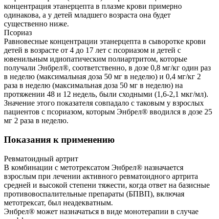
концентрация этанерцепта в плазме крови примерно
одинакова, а у детей младшего возраста она будет
существенно ниже.
Псориаз
Равновесные концентрации этанерцепта в сыворотке крови
детей в возрасте от 4 до 17 лет с псориазом и детей с
ювенильным идиопатическим полиартритом, которые
получали Энбрел®, соответственно, в дозе 0,8 мг/кг один раз
в неделю (максимальная доза 50 мг в неделю) и 0,4 мг/кг 2
раза в неделю (максимальная доза 50 мг в неделю) на
протяжении 48 и 12 недель, были сходными (1,6-2,1 мкг/мл).
Значение этого показателя совпадало с таковым у взрослых
пациентов с псориазом, которым Энбрел® вводился в дозе 25
мг 2 раза в неделю.
Показания к применению
Ревматоидный артрит
В комбинации с метотрексатом Энбрел® назначается
взрослым при лечении активного ревматоидного артрита
средней и высокой степени тяжести, когда ответ на базисные
противовоспалительные препараты (БПВП), включая
метотрексат, был неадекватным.
Энбрел® может назначаться в виде монотерапии в случае