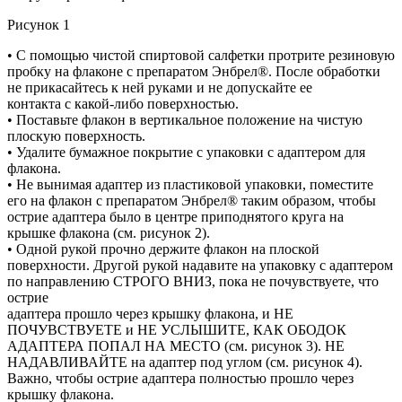
Рисунок 1
• С помощью чистой спиртовой салфетки протрите резиновую
пробку на флаконе с препаратом Энбрел®. После обработки
не прикасайтесь к ней руками и не допускайте ее
контакта с какой-либо поверхностью.
• Поставьте флакон в вертикальное положение на чистую
плоскую поверхность.
• Удалите бумажное покрытие с упаковки с адаптером для
флакона.
• Не вынимая адаптер из пластиковой упаковки, поместите
его на флакон с препаратом Энбрел® таким образом, чтобы
острие адаптера было в центре приподнятого круга на
крышке флакона (см. рисунок 2).
• Одной рукой прочно держите флакон на плоской
поверхности. Другой рукой надавите на упаковку с адаптером
по направлению СТРОГО ВНИЗ, пока не почувствуете, что
острие
адаптера прошло через крышку флакона, и НЕ
ПОЧУВСТВУЕТЕ и НЕ УСЛЫШИТЕ, КАК ОБОДОК
АДАПТЕРА ПОПАЛ НА МЕСТО (см. рисунок 3). НЕ
НАДАВЛИВАЙТЕ на адаптер под углом (см. рисунок 4).
Важно, чтобы острие адаптера полностью прошло через
крышку флакона.