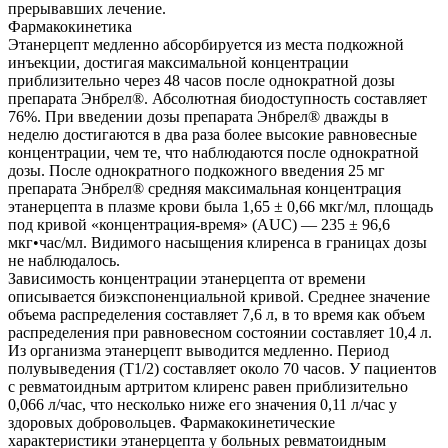
прерывавших лечение.
Фармакокинетика
Этанерцепт медленно абсорбируется из места подкожной
инъекции, достигая максимальной концентрации
приблизительно через 48 часов после однократной дозы
препарата Энбрел®. Абсолютная биодоступность составляет
76%. При введении дозы препарата Энбрел® дважды в
неделю достигаются в два раза более высокие равновесные
концентрации, чем те, что наблюдаются после однократной
дозы. После однократного подкожного введения 25 мг
препарата Энбрел® средняя максимальная концентрация
этанерцепта в плазме крови была 1,65 ± 0,66 мкг/мл, площадь
под кривой «концентрация-время» (AUC) — 235 ± 96,6
мкг•час/мл. Видимого насыщения клиренса в границах дозы
не наблюдалось.
Зависимость концентрации этанерцепта от времени
описывается биэкспоненциальной кривой. Среднее значение
объема распределения составляет 7,6 л, в то время как объем
распределения при равновесном состоянии составляет 10,4 л.
Из организма этанерцепт выводится медленно. Период
полувыведения (T1/2) составляет около 70 часов. У пациентов
с ревматоидным артритом клиренс равен приблизительно
0,066 л/час, что несколько ниже его значения 0,11 л/час у
здоровых добровольцев. Фармакокинетические
характеристики этанерцепта у больных ревматоидным