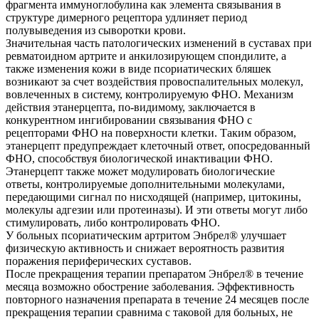
фрагмента иммуноглобулина как элемента связывания в
структуре димерного рецептора удлиняет период
полувыведения из сыворотки крови.
Значительная часть патологических изменений в суставах при
ревматоидном артрите и анкилозирующем спондилите, а
также изменения кожи в виде псориатических бляшек
возникают за счет воздействия провоспалительных молекул,
вовлеченных в систему, контролируемую ФНО. Механизм
действия этанерцепта, по-видимому, заключается в
конкурентном ингибировании связывания ФНО с
рецепторами ФНО на поверхности клетки. Таким образом,
этанерцепт предупреждает клеточный ответ, опосредованный
ФНО, способствуя биологической инактивации ФНО.
Этанерцепт также может модулировать биологические
ответы, контролируемые дополнительными молекулами,
передающими сигнал по нисходящей (например, цитокины,
молекулы адгезии или протеиназы). И эти ответы могут либо
стимулировать, либо контролировать ФНО.
У больных псориатическим артритом Энбрел® улучшает
физическую активность и снижает вероятность развития
поражения периферических суставов.
После прекращения терапии препаратом Энбрел® в течение
месяца возможно обострение заболевания. Эффективность
повторного назначения препарата в течение 24 месяцев после
прекращения терапии сравнима с таковой для больных, не