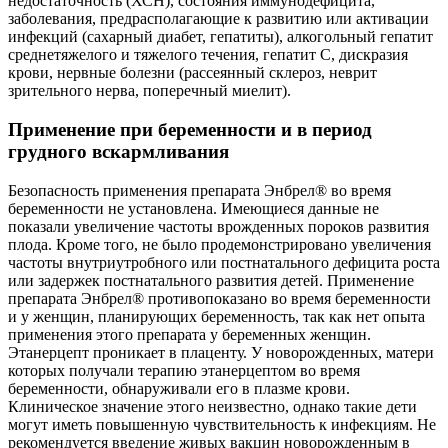
недостаточность (ХСН), состояния иммунодефицита,
заболевания, предрасполагающие к развитию или активации
инфекций (сахарный диабет, гепатиты), алкогольный гепатит
среднетяжелого и тяжелого течения, гепатит C, дискразия
крови, нервные болезни (рассеянный склероз, неврит
зрительного нерва, поперечный миелит).
Применение при беременности и в период
грудного вскармливания
Безопасность применения препарата Энбрел® во время
беременности не установлена. Имеющиеся данные не
показали увеличение частоты врожденных пороков развития
плода. Кроме того, не было продемонстрировано увеличения
частоты внутриутробного или постнатального дефицита роста
или задержек постнатального развития детей. Применение
препарата Энбрел® противопоказано во время беременности
и у женщин, планирующих беременность, так как нет опыта
применения этого препарата у беременных женщин.
Этанерцепт проникает в плаценту. У новорожденных, матери
которых получали терапию этанерцептом во время
беременности, обнаруживали его в плазме крови.
Клиническое значение этого неизвестно, однако такие дети
могут иметь повышенную чувствительность к инфекциям. Не
рекомендуется введение живых вакцин новорожденным в