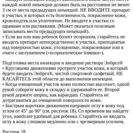
каждой новой инъекции должно быть на расстоянии не менее
3 см от места предыдущих инъекций. НЕ ВВОДИТЕ препарат
в участки, в которых есть болезненность, покраснение кожи,
кровоподтек или уплотнение. Не вводите в участки со
шрамами или растяжками. (Может оказаться полезным
записывать места предыдущих инъекций).
• Если вы или ваш ребенок болеет псориазом, старайтесь не
вводить препарат непосредственно в участки, приподнятые
над поверхностью кожи, утолщенные, покрасневшие или в
очаги с шелушением («псориатические бляшки»).
Подготовка места инъекции и введение раствора Энбрел®
• Круговыми движениями протрите участок кожи, в который
будете вводить Энбрел®, чистой спиртовой салфеткой. НЕ
КАСАЙТЕСЬ этой области до выполнения инъекции.
• Когда очищенный участок кожи полностью высохнет, одной
рукой соберите кожу в складку и удерживайте ее. Второй
рукой держите шприц, как карандаш. Старайтесь не
дотрагиваться до очищенной поверхности кожи.
• Быстрым коротким движением направьте иглу в кожу под
углом от 45° до 90° (см. рисунок 18). Со временем вы найдете
угол, наиболее удобный для ребенка. Старайтесь не вводить
иглу в кожу слишком медленно или с чрезмерным усилием.
Рисунок 18