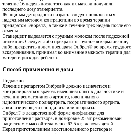
течение 16 недель после того как их матери получили
последнего дозу этанерцепта.
Женщинам детородного возраста следует пользоваться
надежным методом контрацепции во время терапии
препаратом Энбрел®, а также в течение трех недель после его
отмены.
Этанерцепт выделяется с грудным молоком после подкожной
инъекции. Следует либо прекратить грудное вскармливание,
либо прекратить прием препарата Энбрел® во время грудного
вскармливания, принимая во внимание важность терапии для
матери и риск для ребенка.
Способ применения и дозы
Подкожно.
Лечение препаратом Энбрел® должно назначаться и
контролироваться врачом, имеющим опыт в диагностике и
лечении ревматоидного артрита, ювенильного
идиопатического полиартрита, псориатического артрита,
анкилозирующего спондилита или псориаза.
Энбрел® в лекарственной форме лиофилизат для
приготовления раствора, в дозировке 25 мг рекомендован
пациентам с массой тела менее 62,5 кг, включая детей.
Перед приготовлением восстановленного раствора и