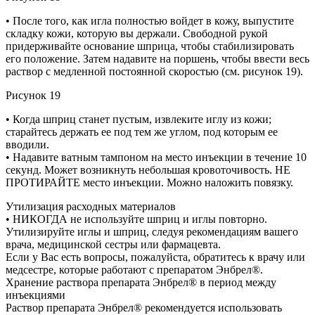
• После того, как игла полностью войдет в кожу, выпустите
складку кожи, которую вы держали. Свободной рукой
придерживайте основание шприца, чтобы стабилизировать
его положение. Затем надавите на поршень, чтобы ввести весь
раствор с медленной постоянной скоростью (см. рисунок 19).
Рисунок 19
• Когда шприц станет пустым, извлеките иглу из кожи;
старайтесь держать ее под тем же углом, под которым ее
вводили.
• Надавите ватным тампоном на место инъекции в течение 10
секунд. Может возникнуть небольшая кровоточивость. НЕ
ПРОТИРАЙТЕ место инъекции. Можно наложить повязку.
Утилизация расходных материалов
• НИКОГДА не используйте шприц и иглы повторно.
Утилизируйте иглы и шприц, следуя рекомендациям вашего
врача, медицинской сестры или фармацевта.
Если у Вас есть вопросы, пожалуйста, обратитесь к врачу или
медсестре, которые работают с препаратом Энбрел®.
Хранение раствора препарата Энбрел® в период между
инъекциями
Раствор препарата Энбрел® рекомендуется использовать