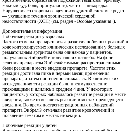
кровотечение, образование подкожной гематомы, эритему,
кожный зуд, боль, припухлость); часто — лихорадка.
Нарушения со стороны сердечно-сосудистой системы: редко
— ухудшение течения хронической сердечной
недостаточности (ХСН) (см. раздел «Особые указания»).
Дополнительная информация
Побочные реакции у взрослых
Частота отмены препарата из-за развития побочных реакций в
ходе контролируемых клинических исследований у больных
ревматоидным артритом была одинакова у пациентов,
получавших Энбрел® и получавших плацебо. На фоне
лечения препаратом Энбрел® самыми распространенными
были реакции в месте введения препарата. Частота этих
реакций достигала пика в первый месяц применения
препарата, а затем постепенно снижалась. В клинических
исследованиях эти реакции были преимущественно
преходящими и длились в среднем 4 дня. У некоторых
пациентов, у которых наблюдалось развитие реакции в месте
введения, также отмечались реакции в местах предыдущего
введения. Во время пострегистрационных наблюдений
препарата Энбрел® отмечали развитие кровотечений и
появление гематом в местах инъекций.
Побочные реакции у детей
В целом частота и виды побочных реакций у детей были