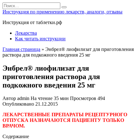
Перейти
Search
к
for:
Инструкция по применению лекарств, аналоги, отзывы
содержанию
Инструкция от таблетки.рф
Лекарства
Как читать инструкции
Главная страница
»
Энбрел® лиофилизат для приготовления
раствора для подкожного введения 25 мг
Энбрел® лиофилизат для
приготовления раствора для
подкожного введения 25 мг
Автор
admin
На чтение
35 мин
Просмотров
494
Опубликовано
21.12.2015
ЛЕКАРСТВЕННЫЕ ПРЕПАРАТЫ РЕЦЕПТУРНОГО
ОТПУСКА НАЗНАЧАЮТСЯ ПАЦИЕНТУ ТОЛЬКО
ВРАЧОМ.
Содержание