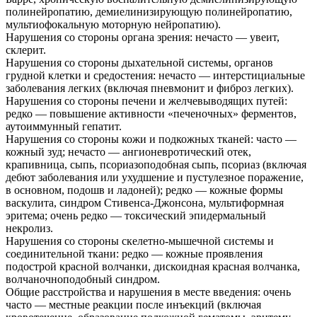
полинейропатию, демиелинизирующую полинейропатию,
мультиофокальную моторную нейропатию).
Нарушения со стороны органа зрения: нечасто — увеит,
склерит.
Нарушения со стороны дыхательной системы, органов
грудной клетки и средостения: нечасто — интерстициальные
заболевания легких (включая пневмонит и фиброз легких).
Нарушения со стороны печени и желчевыводящих путей:
редко — повышение активности «печеночных» ферментов,
аутоиммунный гепатит.
Нарушения со стороны кожи и подкожных тканей: часто —
кожный зуд; нечасто — ангионевротический отек,
крапивница, сыпь, псориазоподобная сыпь, псориаз (включая
дебют заболевания или ухудшение и пустулезное поражение,
в основном, подошв и ладоней); редко — кожные формы
васкулита, синдром Стивенса-Джонсона, мультиформная
эритема; очень редко — токсический эпидермальный
некролиз.
Нарушения со стороны скелетно-мышечной системы и
соединительной ткани: редко — кожные проявления
подострой красной волчанки, дискоидная красная волчанка,
волчаночноподобный синдром.
Общие расстройства и нарушения в месте введения: очень
часто — местные реакции после инъекций (включая