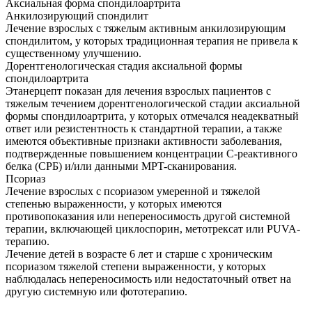
Аксиальная форма спондилоартрита
Анкилозирующий спондилит
Лечение взрослых с тяжелым активным анкилозирующим
спондилитом, у которых традиционная терапия не привела к
существенному улучшению.
Дорентгенологическая стадия аксиальной формы
спондилоартрита
Этанерцепт показан для лечения взрослых пациентов с
тяжелым течением дорентгенологической стадии аксиальной
формы спондилоартрита, у которых отмечался неадекватный
ответ или резистентность к стандартной терапии, а также
имеются объективные признаки активности заболевания,
подтвержденные повышением концентрации С-реактивного
белка (СРБ) и/или данными MPT-сканирования.
Псориаз
Лечение взрослых с псориазом умеренной и тяжелой
степенью выраженности, у которых имеются
противопоказания или непереносимость другой системной
терапии, включающей циклоспорин, метотрексат или PUVA-
терапию.
Лечение детей в возрасте 6 лет и старше с хроническим
псориазом тяжелой степени выраженности, у которых
наблюдалась непереносимость или недостаточный ответ на
другую системную или фототерапию.