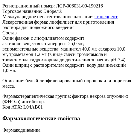
Регистрационный номер: ЛСР-006031/09-190216
Торговое название: Энбрел®
Международное непатентованное название:
этанерцепт
Лекарственная форма: лиофилизат для приготовления
раствора для подкожного введения
Состав
Один флакон с лиофилизатом содержит:
активное вещество: этанерцепт 25,0 мг;
вспомогательные вещества: маннитол 40,0 мг, сахароза 10,0
мг, трометамол 1,2 мг (в виде смеси трометамола и
трометамола гидрохлорида до достижения значения рН 7,4)
Один шприц с растворителем содержит: воду для инъекций
1,0 мл.
Описание: белый лиофилизированный порошок или пористая
масса.
Фармакотерапевтическая группа: фактора некроза опухоли-α
(ФНО-α) ингибитор.
Код ATX: L04AB01
Фармакологические свойства
Фармакодинамика