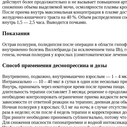
действует более продолжительно и не вызывает повышения ар
снижению объема выделяемой мочи, осмолярности плазмы кро
После приема внутрь максимальная концентрация в плазме дост
желудочно-кишечного тракта на 40 %. Объем распределения сос
внутрь 1,5 — 2,5 часа. Выводится почками.
Показания
Острая полиурия, полидипсия после операции в области гипофи
внутривенно болезнь Виллебранда (за исключением типа IIb), 
генеза, ночная полиурия у взрослых (симптоматическое лечение
Способ применения десмопрессина и дозы
Внутривенно, подкожно, внутримышечно взрослым — 1 – 4 мкг 
Интраназально — 10 – 40 мкг в сутки в один или несколько прие
Внутрь, принимать через некоторое время после приема пищи. П
длительность терапии составляет 3 месяца; решение о продол
необходимо контролировать ограничение приема жидкости вечер
зависимости от ответной реакции на терапию; дневная доза обы
Ночная полиурия у взрослых: 0,1 мг на ночь; в случае отсутст
раза в неделю; если после 4 недель терапии и корректировки д
При рините необходимо принимать сублингвально, потому что
Для снижения опасности гипонатриемии и водной интоксикаци