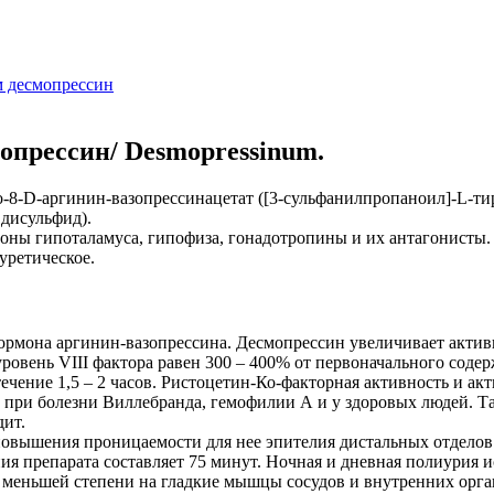
м десмопрессин
опрессин/ Desmopressinum.
-8-D-аргинин-вазопрессинацетат ([3-сульфанилпропаноил]-L-ти
дисульфид).
оны гипоталамуса, гипофиза, гонадотропины и их антагонисты.
уретическое.
ормона аргинин-вазопрессина. Десмопрессин увеличивает активн
овень VIII фактора равен 300 – 400% от первоначального содержа
 течение 1,5 – 2 часов. Ристоцетин-Ко-факторная активность и а
 при болезни Виллебранда, гемофилии А и у здоровых людей. Т
дит.
повышения проницаемости для нее эпителия дистальных отделов
ения препарата составляет 75 минут. Ночная и дневная полиурия 
 в меньшей степени на гладкие мышцы сосудов и внутренних орг