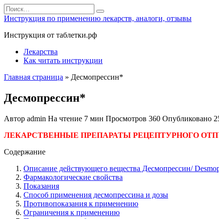
Перейти
Search
к
for:
Инструкция по применению лекарств, аналоги, отзывы
содержанию
Инструкция от таблетки.рф
Лекарства
Как читать инструкции
Главная страница
»
Десмопрессин*
Десмопрессин*
Автор
admin
На чтение
7 мин
Просмотров
360
Опубликовано
2
ЛЕКАРСТВЕННЫЕ ПРЕПАРАТЫ РЕЦЕПТУРНОГО ОТП
Содержание
Описание действующего вещества Десмопрессин/ Desmop
Фармакологические свойства
Показания
Способ применения десмопрессина и дозы
Противопоказания к применению
Ограничения к применению