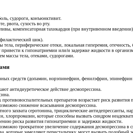
оль, судороги, конъюнктивит.
е, рвота, сухость во рту.
ливы, компенсаторная тахикардия (при внутривенном введении)
афилактический шок).
ы тела, периферические отеки, локальная гиперемия, отечность, 
привести к гипонатриемии или/и задержке жидкости в организм
м массы тела, отеками, судорогами.
вами
вных средств (допамин, норэпинефрин, фенилэфрин, эпинефрин и
ают антидиуретическое действие десмопрессина.
сина.
 противовоспалительных препаратов возрастает риск развития 
возможно снижение всасывания десмопрессина.
ного захвата серотонина, трициклические антидепрессанты, нар
н, хлорпромазин, которые способны вызвать синдром неадекват
чению риска развития гипонатриемии и задержки жидкости.
озможно троекратное увеличение содержания десмопрессина в с
а, которые замедляют перистальтику, могут вызвать подобный э