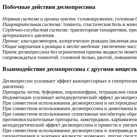
Побочные действия десмопрессина
Нервная система и органы чувств:
головокружение, головная б
Пищеварительная система:
тошнота, спастическая боль в живот
Сердечно-сосудистая система:
транзиторная тахиаритмия, при
артериального давления.
Прочие:
альгодисменорея, аллергические реакции (включая ан
Общие нарушения и реакции в месте введения:
увеличение масс
Прием десмопрессина без ограничения приема жидкости может 
сопровождаться тошнотой, головной болью, рвотой, повышение
Взаимодействие десмопрессина с другими вещест
Десмопрессин усиливает эффект вазопрессорных и гипертензи
давления).
Препараты лития, буформин, норэпинефрин, тетрациклин сниж
Индометацин усиливает антидиуретический эффект десмопрес
При совместном использовании десмопрессина и нестероидных
При совместном использовании десмопрессина и диметикона 
При совместном использовании селективные ингибиторы обрат
противовоспалительные препараты, ламотриджин, карбамазепи
антидиуретический эффект десмопрессина и привести к увели
При совместном использовании десмопрессина и лоперамида в
гипонатриемии и задержки жидкости; возможно, другие средств