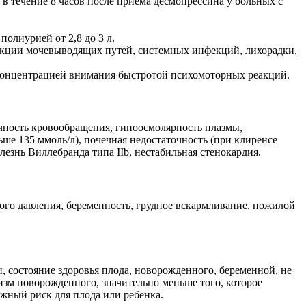
в течение 8 часов после приема десмопрессина у больных с
олиурией от 2,8 до 3 л.
фекции мочевыводящих путей, системных инфекций, лихорадки,
 концентрацией внимания быстротой психомоторных реакций.
очность кровообращения, гипоосмолярность плазмы,
ше 135 ммоль/л), почечная недостаточность (при клиренсе
езнь Виллебранда типа IIb, нестабильная стенокардия.
ого давления, беременность, грудное вскармливание, пожилой
 состояние здоровья плода, новорожденного, беременной, не
изм новорожденного, значительно меньше того, которое
ожный риск для плода или ребенка.