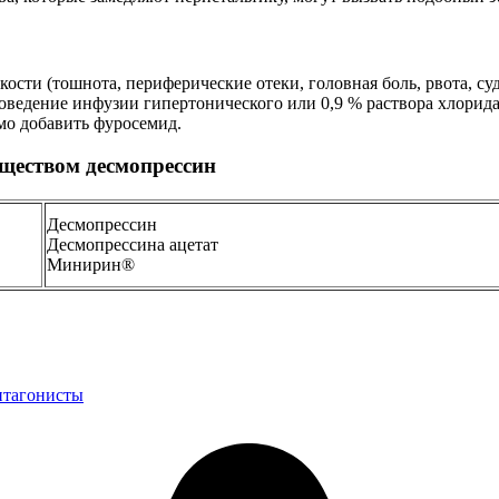
ости (тошнота, периферические отеки, головная боль, рвота, с
оведение инфузии гипертонического или 0,9 % раствора хлорида
мо добавить фуросемид.
ществом десмопрессин
Десмопрессин
Десмопрессина ацетат
Минирин®
нтагонисты