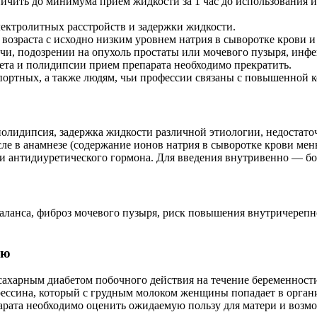
чить до минимума прием жидкости за 1 час до использования и 
лектролитных расстройств и задержки жидкости.
озраста с исходно низким уровнем натрия в сыворотке крови и п
очи, подозрении на опухоль простаты или мочевого пузыря, ин
ета и полидипсии прием препарата необходимо прекратить.
портных, а также людям, чьи профессии связаны с повышенной
полидипсия, задержка жидкости различной этиологии, недостат
ле в анамнезе (содержание ионов натрия в сыворотке крови мень
и антидиуретического гормона. Для введения внутривенно — бол
аланса, фиброз мочевого пузыря, риск повышения внутричерепн
ью
харным диабетом побочного действия на течение беременности,
прессина, который с грудным молоком женщины попадает в орган
парата необходимо оценить ожидаемую пользу для матери и возм