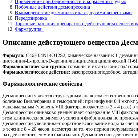
Применение при беременности и кормлении грудью
Побочные действия десмопрессина
Взаимодействие десмопрессина с другими веществами
Передозировка
Торговые названия препаратов с действующим вещество
Фармгруппа:
Описание действующего вещества Десм
Формула:
C46H64N14O12S2, химическое название: 1-дезамино
цистеинил-L-пролил-D-аргинилглицинамид циклический [1-6] 
Фармакологическая группа:
гормоны и их антагонисты/ горм
Фармакологическое действие:
вазопрессиноподобное, антиди
Фармакологические свойства
Десмопрессин является структурным аналогом естественного г
болезнью Виллебранда и гемофилией: при инфузии 0,4 мкг/кг ур
максимальным (уровень VIII фактора возрастает в 3 – 4 раза) в
Десмопрессин одинаково увеличивает содержание VIII фактора
этом клинически значимого усиления фибринолиза не происхо
Десмопрессин увеличивает обратное всасывание воды за счет 
в течение 8 – 20 часов, несмотря на то, что период полувывед
раз действеннее, чем интраназально. Десмопрессин действует