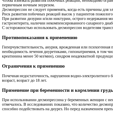
Чтобы избежать развития побочных реакций, необходимо ограни
первичным ночным энурезом.
Десмопрессин не следует применять, когда есть причины для э
Риск развития побочных реакций высок у пациентов пожилого в
При развитии дизурии и/или никтурии, острого недержания м
гастроэнтерита, наличии некомпенсированного сахарного диаб
С осторожностью использовать десмопрессин водителям транс
Противопоказания к применению
Гиперчувствительность, анурия, врожденная или психогенная 
необходимость лечения диуретиками, гипонатриемия, в том чис
креатинина менее 50 мл/мин), синдром неадекватной продукци
Ограничения к применению
Почечная недостаточность, нарушения водно-электролитного б
возраст, возраст до 18 лет.
Применение при беременности и кормлении груд
При использовании десмопрессина у беременных женщин с неса
отмечалось. В исследованиях показано, что количество десмо
способно подействовать на диурез. Но перед назначением пре