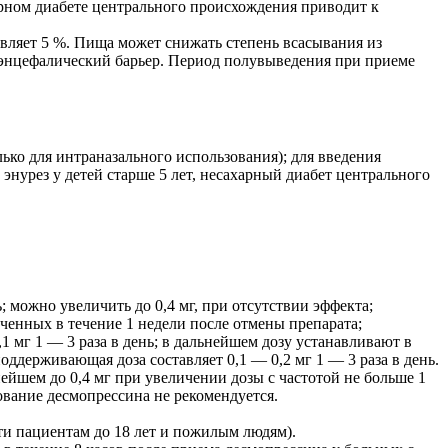
рном диабете центрального происхождения приводит к
авляет 5 %. Пища может снижать степень всасывания из
тоэнцефалический барьер. Период полувыведения при приеме
ько для интраназального использования); для введения
энурез у детей старше 5 лет, несахарный диабет центрального
 можно увеличить до 0,4 мг, при отсутствии эффекта;
ченных в течение 1 недели после отмены препарата;
 мг 1 — 3 раза в день; в дальнейшем дозу устанавливают в
оддерживающая доза составляет 0,1 — 0,2 мг 1 — 3 раза в день.
ьнейшем до 0,4 мг при увеличении дозы с частотой не больше 1
зование десмопрессина не рекомендуется.
и пациентам до 18 лет и пожилым людям).