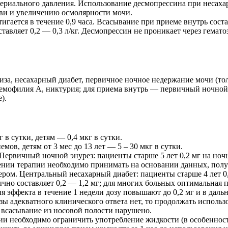
териального давления. Использование десмопрессина при несаха
ви и увеличению осмолярности мочи.
игается в течение 0,9 часа. Всасывание при приеме внутрь сост
тавляет 0,2 — 0,3 л/кг. Десмопрессин не проникает через гема
за, несахарный диабет, первичное ночное недержание мочи (тол
гемофилия А, никтурия; для приема внутрь — первичный ночной 
).
в сутки, детям — 0,4 мкг в сутки.
мов, детям от 3 мес до 13 лет — 5 – 30 мкг в сутки.
ервичный ночной энурез: пациенты старше 5 лет 0,2 мг на ночь;
жении терапии необходимо принимать на основании данных, полу
ом. Центральный несахарный диабет: пациенты старше 4 лет 0,1
чно составляет 0,2 — 1,2 мг; для многих больных оптимальная п
вия эффекта в течение 1 недели дозу повышают до 0,2 мг и в дал
озы адекватного клинического ответа нет, то продолжать исполь
 всасывание из носовой полости нарушено.
и необходимо ограничить употребление жидкости (в особенност