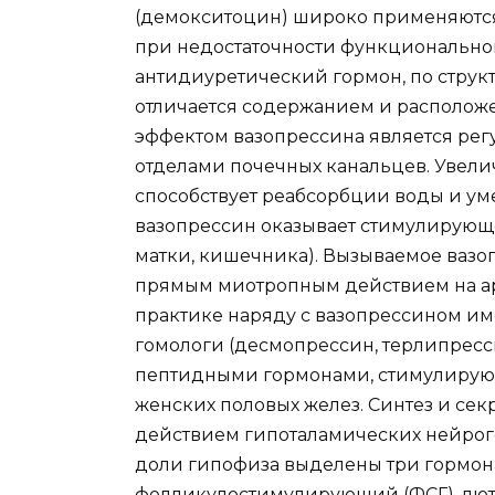
(демокситоцин) широко применяются
при недостаточности функционально
антидиуретический гормон, по структ
отличается содержанием и располож
эффектом вазопрессина является ре
отделами почечных канальцев. Увели
способствует реабсорбции воды и ум
вазопрессин оказывает стимулирующ
матки, кишечника). Вызываемое ваз
прямым миотропным действием на а
практике наряду с вазопрессином им
гомологи (десмопрессин, терлипресс
пептидными гормонами, стимулирую
женских половых желез. Синтез и се
действием гипоталамических нейрог
доли гипофиза выделены три гормон
фолликулостимулирующий (ФСГ), лют