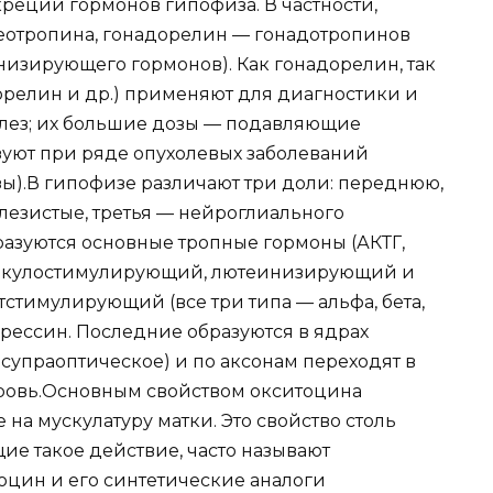
еции гормонов гипофиза. В частности,
отропина, гонадорелин — гонадотропинов
изирующего гормонов). Как гонадорелин, так
орелин и др.) применяют для диагностики и
елез; их большие дозы — подавляющие
уют при ряде опухолевых заболеваний
зы).В гипофизе различают три доли: переднюю,
езистые, третья — нейроглиального
азуются основные тропные гормоны (АКТГ,
ликулостимулирующий, лютеинизирующий и
стимулирующий (все три типа — альфа, бета,
прессин. Последние образуются в ядрах
супраоптическое) и по аксонам переходят в
кровь.Основным свойством окситоцина
на мускулатуру матки. Это свойство столь
щие такое действие, часто называют
цин и его синтетические аналоги