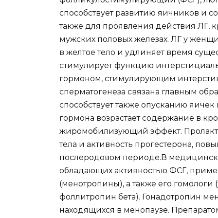
способствует развитию яичников и с
также для проявления действия ЛГ, к
мужских половых железах. ЛГ у женщи
в желтое тело и удлиняет время суще
стимулирует функцию интерстициальн
гормоном, стимулирующим интерстиц
сперматогенеза связана главным обра
способствует также опусканию яичек
гормона возрастает содержание в кро
жиромобилизующий эффект. Пролакт
тела и активность прогестерона, пов
послеродовом периоде.В медицинской
обладающих активностью ФСГ, прим
(менотропины), а также его гомологи
фоллитропин бета). Гонадотропин ме
находящихся в менопаузе. Препарато