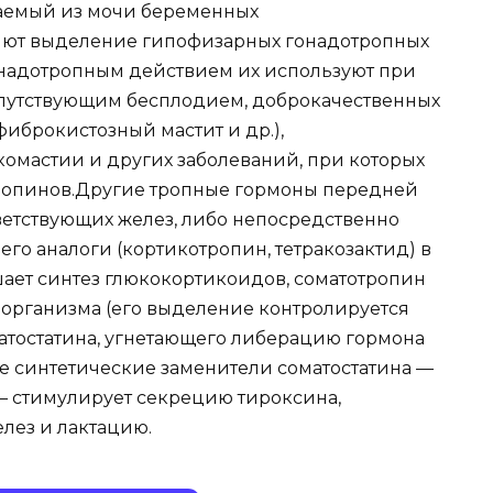
аемый из мочи беременных
ют выделение гипофизарных гонадотропных
гонадотропным действием их используют при
опутствующим бесплодием, доброкачественных
иброкистозный мастит и др.),
омастии и других заболеваний, при которых
ропинов.Другие тропные гормоны передней
етствующих желез, либо непосредственно
его аналоги (кортикотропин, тетракозактид) в
ает синтез глюкокортикоидов, соматотропин
о организма (его выделение контролируется
атостатина, угнетающего либерацию гормона
е синтетические заменители соматостатина —
 — стимулирует секрецию тироксина,
лез и лактацию.