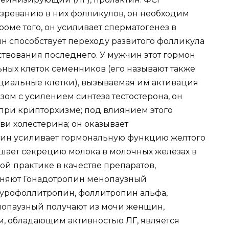
озреванию в них фолликулов, он необходим
роме того, он усиливает сперматогенез в
н способствует переходу развитого фолликула
ствования последнего. У мужчин этот гормон
ых клеток семенников (его называют также
иальные клетки), вызываемая им активация
зом с усилением синтеза тестостерона, он
 при крипторхизме; под влиянием этого
ви холестерина; он оказывает
ин усиливает гормональную функцию желтого
ышает секрецию молока в молочных железах в
 практике в качестве препаратов,
еняют Гонадотропин менопаузный
 (урофоллитропин, фоллитропин альфа,
нопаузный получают из мочи женщин,
м, обладающим активностью ЛГ, является