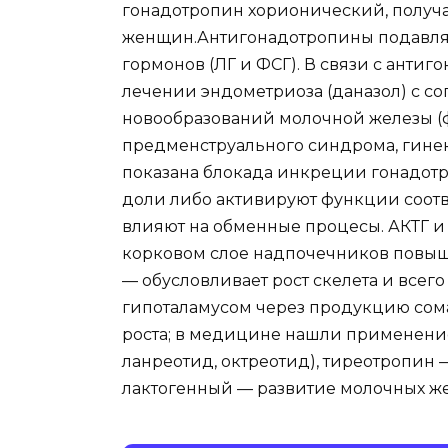
гонадотропин хорионический, получ
женщин.Антигонадотропины подавля
гормонов (ЛГ и ФСГ). В связи с анти
лечении эндометриоза (даназол) с с
новообразований молочной железы (ф
предменструального синдрома, гинек
показана блокада инкреции гонадот
доли либо активируют функции соотв
влияют на обменные процесы. АКТГ и 
корковом слое надпочечников повыш
— обусловливает рост скелета и всег
гипоталамусом через продукцию сом
роста; в медицине нашли применени
ланреотид, октреотид), тиреотропин
лактогенный — развитие молочных же