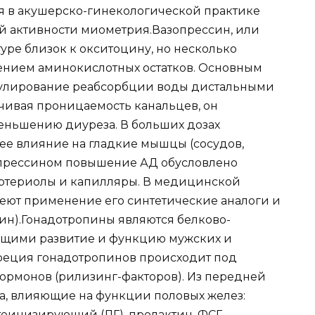
 в акушерско-гинекологической практике
й активности миометрия.Вазопрессин, или
уре близок к окситоцину, но несколько
ением аминокислотных остатков. Основным
гулирование реабсорбции воды дистальными
чивая проницаемость канальцев, он
еньшению диуреза. В больших дозах
ее влияние на гладкие мышцы (сосудов,
опрессином повышение АД обусловлено
ртериолы и капилляры. В медицинской
еют применение его синтетические аналоги и
ин).Гонадотропины являются белково-
щими развитие и функцию мужских и
креция гонадотропинов происходит под
ормонов (рилизинг-факторов). Из передней
а, влияющие на функции половых желез:
еинизирующий (ЛГ), пролактин. ФСГ