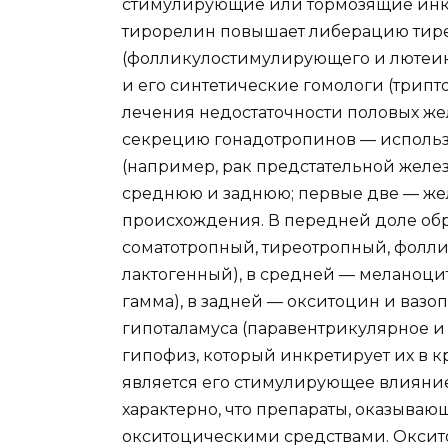
стимулирующие или тормозящие инкр
тирорелин повышает либерацию тире
(фолликулостимулирующего и лютеин
и его синтетические гомологи (трипт
лечения недостаточности половых ж
секрецию гонадотропинов — использ
(например, рак предстательной желе
среднюю и заднюю; первые две — жел
происхождения. В передней доле обр
соматотропный, тиреотропный, фол
лактогенный), в средней — меланоцит
гамма), в задней — окситоцин и вазо
гипоталамуса (паравентрикулярное и 
гипофиз, который инкретирует их в 
является его стимулирующее влияние 
характерно, что препараты, оказываю
окситоцическими средствами. Оксито