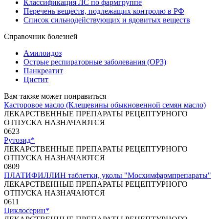
Классификация ЛС по фармгруппе
Перечень веществ, подлежащих контролю в РФ
Список сильнодействующих и ядовитых веществ
Справочник болезней
Амилоидоз
Острые респираторные заболевания (ОРЗ)
Панкреатит
Цистит
Вам также может понравиться
Касторовое масло (Клещевины обыкновенной семян масло)
ЛЕКАРСТВЕННЫЕ ПРЕПАРАТЫ РЕЦЕПТУРНОГО
ОТПУСКА НАЗНАЧАЮТСЯ
0
623
Рутозид*
ЛЕКАРСТВЕННЫЕ ПРЕПАРАТЫ РЕЦЕПТУРНОГО
ОТПУСКА НАЗНАЧАЮТСЯ
0
809
ПЛАТИФИЛЛИН таблетки, уколы "Мосхимфармпрепараты"
ЛЕКАРСТВЕННЫЕ ПРЕПАРАТЫ РЕЦЕПТУРНОГО
ОТПУСКА НАЗНАЧАЮТСЯ
0
611
Циклосерин*