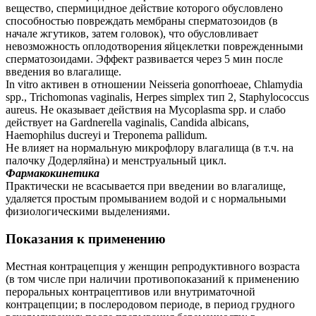
вещество, спермицидное действие которого обусловлено
способностью повреждать мембраны сперматозоидов (в
начале жгутиков, затем головок), что обусловливает
невозможность оплодотворения яйцеклетки поврежденными
сперматозоидами. Эффект развивается через 5 мин после
введения во влагалище.
In vitro активен в отношении Neisseria gonorrhoeae, Chlamydia
spp., Trichomonas vaginalis, Herpes simplex тип 2, Staphylococcus
aureus. Не оказывает действия на Mycoplasma spp. и слабо
действует на Gardnerella vaginalis, Candida albicans,
Haemophilus ducreyi и Treponema pallidum.
Не влияет на нормальную микрофлору влагалища (в т.ч. на
палочку Додерляйна) и менструальный цикл.
Фармакокинетика
Практически не всасывается при введении во влагалище,
удаляется простым промыванием водой и с нормальными
физиологическими выделениями.
Показания к применению
Местная контрацепция у женщин репродуктивного возраста
(в том числе при наличии противопоказаний к применению
пероральных контрацептивов или внутриматочной
контрацепции; в послеродовом периоде, в период грудного