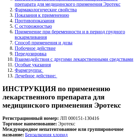
препарата для медицинского применения Эротекс
Фармакологические свойства
Показания к применению
Противопоказания
С осторожностью
Применение при беременности и в период грудного
вскармливания
Способ применения и дозы
Побочное действие
Передозировка
Взаимодействия с другими лекарственными средствами
Особые указания
Фармгруппа:
Лечебное действие:
ИНСТРУКЦИЯ по применению
лекарственного препарата для
медицинского применения Эротекс
Регистрационный номер:
ЛП 000151-130416
Торговое наименование:
Эротекс
Международное непатентованное или группировочное
название:
Бензалкония хлорид