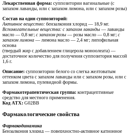
Лекарственная форма:
суппозитории вагинальные (с
запахом лаванды, или с запахом лимона, или с запахом розы)
Состав на один суппозиторий:
Активное вещество:
бензалкония хлорид — 18,9 мг.
Вспомогательные вещества: с запахом лаванды
— лаванды
масло — 0,8 мг;
с запахом розы
— розы масло — 0,8 мг;
с
запахом лимона
— лимона масло — 2,4 мг; липофильная
основа
(твердый жир с добавлением глицерола моноолеата) —
достаточное количество для получения суппозитория массой
1,6 г.
Описание:
суппозитории белого со слегка желтоватым
оттенком цвета с запахом лаванды или с запахом розы, или с
запахом лимона, пулевидной формы.
Фармакотерапевтическая группа:
контрацептивные
средство для местного применения.
Код АТХ:
G02BB
Фармакологические свойства
Фармакодинамика
Бензалкония хлорид — поверхностно-активное катионное