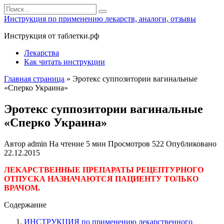
Перейти
Search
к
for:
Инструкция по применению лекарств, аналоги, отзывы
содержанию
Инструкция от таблетки.рф
Лекарства
Как читать инструкции
Главная страница
»
Эротекс суппозитории вагинальные
«Сперко Украина»
Эротекс суппозитории вагинальные
«Сперко Украина»
Автор
admin
На чтение
5 мин
Просмотров
522
Опубликовано
22.12.2015
ЛЕКАРСТВЕННЫЕ ПРЕПАРАТЫ РЕЦЕПТУРНОГО
ОТПУСКА НАЗНАЧАЮТСЯ ПАЦИЕНТУ ТОЛЬКО
ВРАЧОМ.
Содержание
ИНСТРУКЦИЯ по применению лекарственного