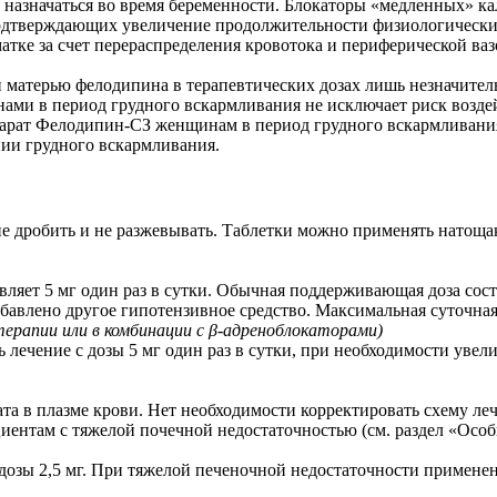
 назначаться во время беременности. Блокаторы «медленных» к
подтверждающих увеличение продолжительности физиологически
атке за счет перераспределения кровотока и периферической ва
 матерью фелодипина в терапевтических дозах лишь незначител
и в период грудного вскармливания не исключает риск воздейс
репарат Фелодипин-СЗ женщинам в период грудного вскармливан
нии грудного вскармливания.
, не дробить и не разжевывать. Таблетки можно применять нато
вляет 5 мг один раз в сутки. Обычная поддерживающая доза сост
авлено другое гипотензивное средство. Максимальная суточная 
терапии или в комбинации с β-адреноблокаторами)
ечение с дозы 5 мг один раз в сутки, при необходимости увелич
а в плазме крови. Нет необходимости корректировать схему ле
иентам с тяжелой почечной недостаточностью (cм. раздел «Особ
зы 2,5 мг. При тяжелой печеночной недостаточности применение