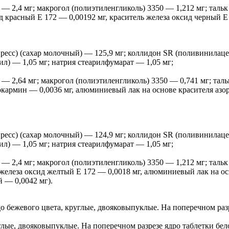
 2,4 мг; макрогол (полиэтиленгликоль) 3350 — 1,212 мг; тальк 
д красный Е 172 — 0,00192 мг, краситель железа оксид черный Е
ресс) (сахар молочный) — 125,9 мг; коллидон SR (поливинилацет
ил) — 1,05 мг; натрия стеарилфумарат — 1,05 мг;
 2,64 мг; макрогол (полиэтиленгликоль) 3350 — 0,741 мг; тальк
окармин — 0,0036 мг, алюминиевый лак на основе красителя азо
ресс) (сахар молочный) — 124,9 мг; коллидон SR (поливинилацет
ил) — 1,05 мг; натрия стеарилфумарат — 1,05 мг;
 2,4 мг; макрогол (полиэтиленгликоль) 3350 — 1,212 мг; тальк
ь железа оксид желтый Е 172 — 0,0018 мг, алюминиевый лак на 
 — 0,0042 мг).
 бежевого цвета, круглые, двояковыпуклые. На поперечном разр
лые, двояковыпуклые. На поперечном разрезе ядро таблетки белог