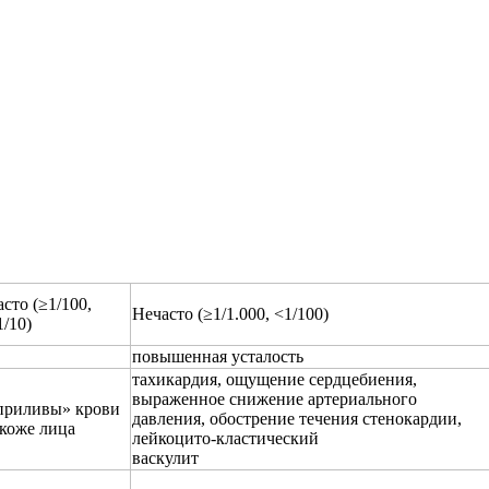
асто (≥1/100,
Нечасто (≥1/1.000, <1/100)
1/10)
повышенная усталость
тахикардия, ощущение сердцебиения,
выраженное снижение артериального
приливы» крови
давления, обострение течения стенокардии,
 коже лица
лейкоцито-кластический
васкулит