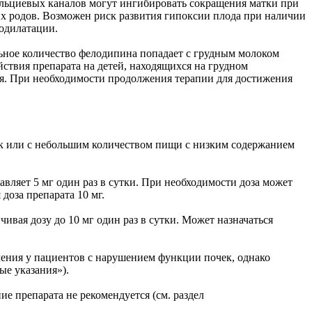
альциевых каналов могут ингибировать сокращения матки при
х родов. Возможен риск развития гипоксии плода при наличии
зодилатации.
ьное количество фелодипина попадает с грудным молоком
твия препарата на детей, находящихся на грудном
ия. При необходимости продолжения терапии для достижения
щак или с небольшим количеством пищи с низким содержанием
авляет 5 мг один раз в сутки. При необходимости доза может
доза препарата 10 мг.
ивая дозу до 10 мг один раз в сутки. Может назначаться
чения у пациентов с нарушением функции почек, однако
ые указания»).
 препарата не рекомендуется (см. раздел