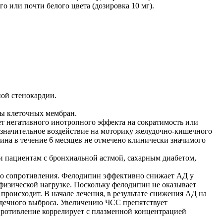
о или почти белого цвета (дозировка 10 мг).
ой стенокардии.
лы клеточных мембран.
ет негативного инотропного эффекта на сократимость или
езначительное воздействие на моторику желудочно-кишечного
на в течение 6 месяцев не отмечено клинически значимого
 пациентам с бронхиальной астмой, сахарным диабетом,
о сопротивления. Фелодипин эффективно снижает АД у
 физической нагрузке. Поскольку фелодипин не оказывает
происходит. В начале лечения, в результате снижения АД на
рдечного выброса. Увеличению ЧСС препятствует
противление коррелирует с плазменной концентрацией