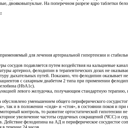
ые, двояковыпуклые. На поперечном разрезе ядро таблетки белог
:
рименяемый для лечения артериальной гипертензии и стабильн
уры сосудов подавляется путем воздействия на кальциевые кана
атуры артериол, фелодипин в терапевтических дозах не оказыва
туру дыхательных путей. Показано, что фелодипин оказывает н
ациентов с сахарным диабетом 2 типа при применении фелодипи
оглобина (HbA1с).
нкцией левого желудочка, получающим стандартную терапию, и
обусловлено уменьшением общего периферического сосудистог
», так и в положении «сидя» и «стоя», в состоянии покоя и при
моторный контроль, то развитие ортостатической гипотензии не 
кторное увеличение частоты сердечных сокращений (ЧСС) и се
. Действие фелодипина на АД и периферическое сосудистое со
 в течение 24 часов.