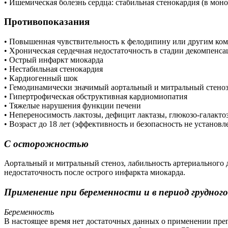
• Ишемическая болезнь сердца: стабильная стенокардия (в мон
Противопоказания
• Повышенная чувствительность к фелодипину или другим ком
• Хроническая сердечная недостаточность в стадии декомпенс
• Острый инфаркт миокарда
• Нестабильная стенокардия
• Кардиогенный шок
• Гемодинамически значимый аортальный и митральный стено
• Гипертрофическая обструктивная кардиомиопатия
• Тяжелые нарушения функции печени
• Непереносимость лактозы, дефицит лактазы, глюкозо-галакто
• Возраст до 18 лет (эффективность и безопасность не установл
С осторожностью
Аортальный и митральный стеноз, лабильность артериального д
недостаточность после острого инфаркта миокарда.
Применение при беременности и в период грудног
Беременность
В настоящее время нет достаточных данных о применении пре