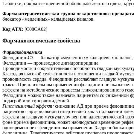
Таблетки, покрытые пленочной оболочкой желтого цвета, кругл
Фармакотерапевтическая группа лекарственного препарата
блокатор «медленных» кальциевых каналов.
Код АТХ:
[C08CA02]
Фармакологические свойства
Фармакодинамика
Фелодипин-СЗ — блокатор «медленных» кальциевых каналов, п
Фелодипин — производное дигидропиридина.
Проводимость и сократительная способность гладкой мускулат
Благодаря высокой селективности в отношении гладкой мускул
проводимость сердца. Фелодипин расслабляет гладкую мускула
тракта. При длительном применении фелодипин не оказывает п
эффекта на метаболические процессы гликозилированного гем
Фелодипин можно также назначать пациентам со сниженной фу
подагрой или гиперлипидемией.
Гипотензивный эффект:
снижение АД при приёме фелодипина 
пациентов с артериальной гипертензией как в положении «лежа
эффекта на гладкую мускулатуру вен или адренергический вазо
фоне приёма фелодипина, может наблюдаться временное рефле
одновременное с фелодипином применение β-адреноблокаторов
фелодипина. Терапевтическое действие препарата продолжается