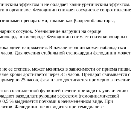
ическим эффектом и не обладает калийуретическим эффектом.
сти в организме. Фелодипин снижает сосудистое сопротивление
нзивными препаратами, такими как β-адреноблокаторы,
арных сосудов. Уменьшение нагрузки на сердце
 миокарда в кислороде. Фелодипин снимает спазм коронарных
нокардией напряжения. В начале терапии может наблюдаться
4 часов. Для лечения стабильной стенокардии фелодипин может
 не ее степень, может меняться в зависимости от приема пищи,
ме крови достигается через 3-5 часов. Препарат связывается с
примерно 25 часов, фаза плато достигается примерно в течение
ентов со сниженной функцией печени приводит к увеличению
обладают вазодилатирующим эффектом (гемодинамической
е 0,5 % выделяется почками в неизмененном виде. При
литов. Фелодипин не выводится при гемодиализе.