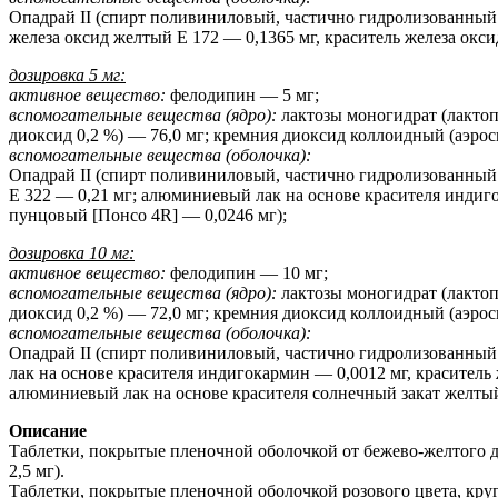
Опадрай II (спирт поливиниловый, частично гидролизованный —
железа оксид желтый Е 172 — 0,1365 мг, краситель железа окси
дозировка 5 мг:
активное вещество:
фелодипин — 5 мг;
вспомогательные вещества (ядро):
лактозы моногидрат (лактоп
диоксид 0,2 %) — 76,0 мг; кремния диоксид коллоидный (аэрос
вспомогательные вещества (оболочка):
Опадрай II (спирт поливиниловый, частично гидролизованный —
Е 322 — 0,21 мг; алюминиевый лак на основе красителя индиг
пунцовый [Понсо 4R] — 0,0246 мг);
дозировка 10 мг:
активное вещество:
фелодипин — 10 мг;
вспомогательные вещества (ядро):
лактозы моногидрат (лактоп
диоксид 0,2 %) — 72,0 мг; кремния диоксид коллоидный (аэрос
вспомогательные вещества (оболочка):
Опадрай II (спирт поливиниловый, частично гидролизованный —
лак на основе красителя индигокармин — 0,0012 мг, красител
алюминиевый лак на основе красителя солнечный закат желтый
Описание
Таблетки, покрытые пленочной оболочкой от бежево-желтого до
2,5 мг).
Таблетки, покрытые пленочной оболочкой розового цвета, круг