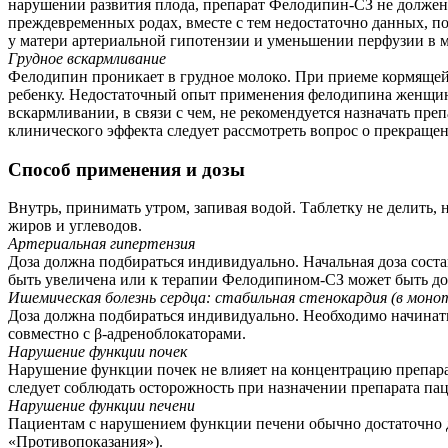
нарушении развития плода, препарат Фелодипин-СЗ не должен
преждевременных родах, вместе с тем недостаточно данных, 
у матери артериальной гипотензии и уменьшении перфузии в м
Грудное вскармливание
Фелодипин проникает в грудное молоко. При приеме кормящей
ребенку. Недостаточный опыт применения фелодипина женщинам
вскармливании, в связи с чем, не рекомендуется назначать п
клинического эффекта следует рассмотреть вопрос о прекраще
Способ применения и дозы
Внутрь, принимать утром, запивая водой. Таблетку не делить
жиров и углеводов.
Артериальная гипертензия
Доза должна подбираться индивидуально. Начальная доза соста
быть увеличена или к терапии Фелодипином-СЗ может быть доб
Ишемическая болезнь сердца: стабильная стенокардия (в моно
Доза должна подбираться индивидуально. Необходимо начинать л
совместно с β-адреноблокаторами.
Нарушение функции почек
Нарушение функции почек не влияет на концентрацию препарат
следует соблюдать осторожность при назначении препарата пац
Нарушение функции печени
Пациентам с нарушением функции печени обычно достаточно до
«Противопоказания»).