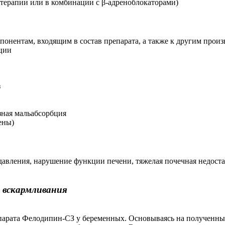
отерапии или в комбинации с β-адреноблокаторами)
понентам, входящим в состав препарата, а также к другим про
ации
з
зная мальабсорбция
ены)
авления, нарушение функции печени, тяжелая почечная недостат
о вскармливания
парата Фелодипин-СЗ у беременных. Основываясь на полученны