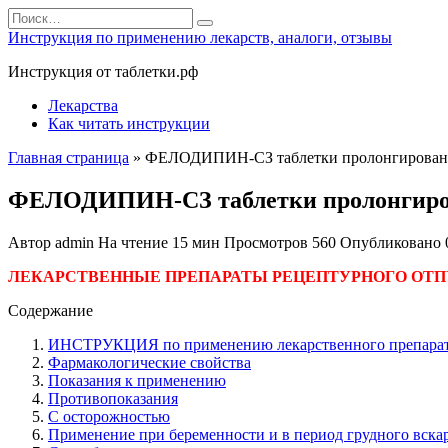
Перейти
Search
к
for:
Инструкция по применению лекарств, аналоги, отзывы
содержанию
Инструкция от таблетки.рф
Лекарства
Как читать инструкции
Главная страница
»
ФЕЛОДИПИН-СЗ таблетки пролонгированно
ФЕЛОДИПИН-СЗ таблетки пролонгирова
Автор
admin
На чтение
15 мин
Просмотров
560
Опубликовано
ЛЕКАРСТВЕННЫЕ ПРЕПАРАТЫ РЕЦЕПТУРНОГО ОТП
Содержание
ИНСТРУКЦИЯ по применению лекарственного препара
Фармакологические свойства
Показания к применению
Противопоказания
С осторожностью
Применение при беременности и в период грудного вск