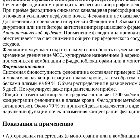
Лечение фелодипином приводит к регрессии гипертрофии лево
При приёме фелодипина снижается канальцевая реабсорбция на
в почках и усиливает перфузию почек. Фелодипин не оказыва
Для лечения артериальной гипертензии Фелодипин-СЗ может п
диуретики или ингибиторы ангиотензинпревращающего ферме
Антиишемический эффект:
Применение фелодипина приводит к
обеспечивается за счет снижения общего периферического сос
сосудов.
Фелодипин улучшает сократительную способность и уменьшает 
временное увеличение ЧСС, купируемое назначением β-адренобл
применяться в комбинации с β-адреноблокаторами или в монот
Фармакокинетика
Системная биодоступность фелодипина составляет примерно 15 
и максимальная концентрация в плазме крови, таким образом, 
белками плазмы на 99 %. Объем распределения в равновесном с
5 дней. Не кумулирует даже при длительном приёме.
Общий плазменный клиренс в среднем составляет 1200 мл/мин
концентрации фелодипина в плазме крови. Фелодипин метабо
активностью). Около 70 % от принятой дозы выделяется в виде
нарушении функции почек плазменная концентрация фелодипин
Показания к применению
• Артериальная гипертензия (в монотерапии или в комбинаци