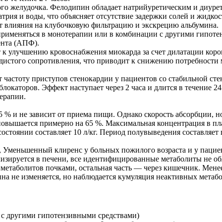
го желудочка. Фелодипин обладает натрийуретическим и диурет
трия и воды, что объясняет отсутствие задержки солей и жидко
ет влияния на клубочковую фильтрацию и экскрецию альбумина.
рименяться в монотерапии или в комбинации с другими гипоте
нта (АПФ).
 улучшению кровоснабжения миокарда за счет дилатации корон
удистого сопротивления, что приводит к снижению потребности
частоту приступов стенокардии у пациентов со стабильной сте
окаторов. Эффект наступает через 2 часа и длится в течение 2
ерапии.
% и не зависит от приема пищи. Однако скорость абсорбции, но
повышается примерно на 65 %. Максимальная концентрация в плаз
остоянии составляет 10 л/кг. Период полувыведения составляет 
, Уменьшенный клиренс у больных пожилого возраста и у паци
лизируется в печени, все идентифицированные метаболиты не 
 метаболитов почками, остальная часть — через кишечник. Мене
а не изменяется, но наблюдается кумуляция неактивных метабо
и с другими гипотензивными средствами)