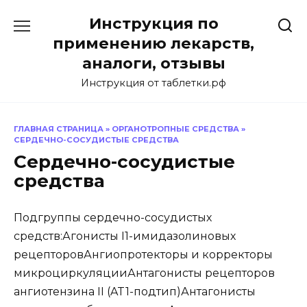
Перейти
Инструкция по
к
содержанию
применению лекарств,
аналоги, отзывы
Инструкция от таблетки.рф
ГЛАВНАЯ СТРАНИЦА
»
ОРГАНОТРОПНЫЕ СРЕДСТВА
»
СЕРДЕЧНО-СОСУДИСТЫЕ СРЕДСТВА
Сердечно-сосудистые
средства
Подгруппы сердечно-сосудистых
средств:Агонисты I1-имидазолиновых
рецепторовАнгиопротекторы и корректоры
микроциркуляцииАнтагонисты рецепторов
ангиотензина II (AT1-подтип)Антагонисты