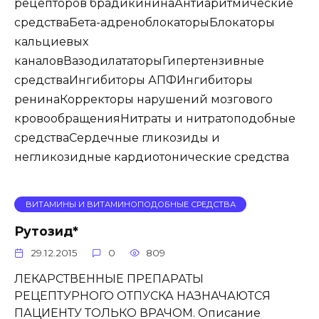
рецепторов брадикининаАнтиаритмические
средстваБета-адреноблокаторыБлокаторы
кальциевых
каналовВазодилататорыГипертензивные
средстваИнгибиторы АПФИнгибиторы
ренинаКорректоры нарушений мозгового
кровообращенияНитраты и нитратоподобные
средстваСердечные гликозиды и
негликозидные кардиотонические средства
ВИТАМИНЫ И ВИТАМИНОПОДОБНЫЕ СРЕДСТВА
Рутозид*
29.12.2015
0
809
ЛЕКАРСТВЕННЫЕ ПРЕПАРАТЫ
РЕЦЕПТУРНОГО ОТПУСКА НАЗНАЧАЮТСЯ
ПАЦИЕНТУ ТОЛЬКО ВРАЧОМ. Описание