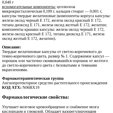
0,040 г
вспомогательные компоненты:
целлюлоза
микрокристаллическая 0,109 г, кальция стеарат — 0,001 г,
капсулы твердые желатиновые (компоненты корпуса капсулы:
железа оксид черный Е 172, железа оксид красный Е 172,
титана диоксид Е 171, железа оксид желтый Е 172, желатин;
компоненты крышки капсулы: железа оксид черный Е 172,
железа оксид красный Е 172, титана диоксид Е 171, железа
оксид желтый Е 172, желатин).
Описание:
Твердые желатиновые капсулы от светло-коричневого до
темно-коричневого цвета, размер № 1. Содержимое капсул —
порошок или частично скомковавшийся порошок от желтого
до светло-коричневого цвета с беловатыми и темными
вкраплениями.
Фармакотерапевтическая группа
Ангиопротекторное средство растительного происхождения
КОД АТХ:
N06ВХ19
Фармакологические свойства:
Улучшает мозговое кровообращение и снабжение мозга
кислородом и глюкозой. Обладает вазорегулирующим