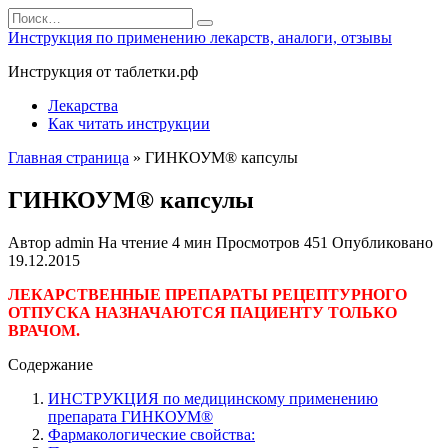
Перейти
Search
к
for:
Инструкция по применению лекарств, аналоги, отзывы
содержанию
Инструкция от таблетки.рф
Лекарства
Как читать инструкции
Главная страница
»
ГИНКОУМ® капсулы
ГИНКОУМ® капсулы
Автор
admin
На чтение
4 мин
Просмотров
451
Опубликовано
19.12.2015
ЛЕКАРСТВЕННЫЕ ПРЕПАРАТЫ РЕЦЕПТУРНОГО
ОТПУСКА НАЗНАЧАЮТСЯ ПАЦИЕНТУ ТОЛЬКО
ВРАЧОМ.
Содержание
ИНСТРУКЦИЯ по медицинскому применению
препарата ГИНКОУМ®
Фармакологические свойства: