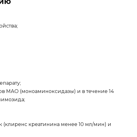
нию
ойства;
епарату;
 МАО (моноаминоксидазы) и в течение 14
пимозида;
(клиренс креатинина менее 10 мл/мин) и