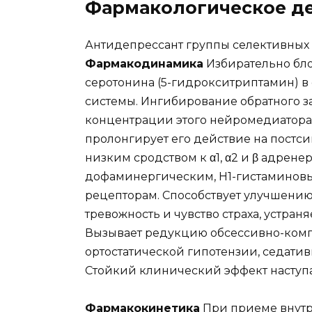
Фармакологическое д
Антидепрессант группы селективных 
Фармакодинамика
Избирательно бло
серотонина (5-гидрокситриптамин) в
системы. Ингибирование обратного з
концентрации этого нейромедиатора 
пролонгирует его действие на постс
низким сродством к α1, α2 и β адрен
дофаминергическим, Н1-гистаминов
рецепторам. Способствует улучшению
тревожность и чувство страха, устра
Вызывает редукцию обсессивно-комп
ортостатической гипотензии, седатив
Стойкий клинический эффект наступае
Фармакокинетика
При приеме внутр