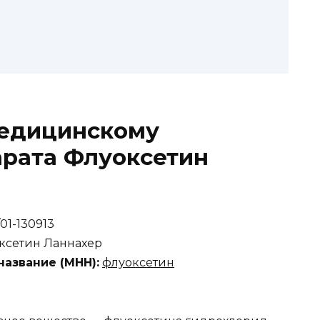
едицинскому
рата Флуоксетин
01-130913
ксетин Ланнахер
азвание (MHH):
флуоксетин