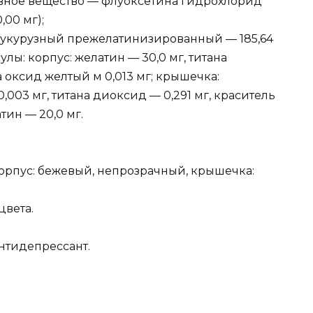
ивное вещество — флуоксетина гидрохлорид
,00 мг);
кукурузный прежелатинизированный — 185,64
улы: корпус: желатин — 30,0 мг, титана
 оксид желтый м 0,013 мг; крышечка:
003 мг, титана диоксид — 0,291 мг, краситель
тин — 20,0 мг.
орпус: бежевый, непрозрачный, крышечка:
цвета.
нтидепрессант.