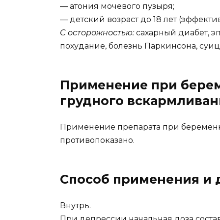
— атония мочевого пузыря;
— детский возраст до 18 лет (эффекти
C осторожностью:
сахарный диабет, эп
похудание, болезнь Паркинсона, суи
Применение при берем
грудного вскармливан
Применение препарата при беременн
противопоказано.
Способ применения и 
Внутрь.
При депрессии начальная доза составл