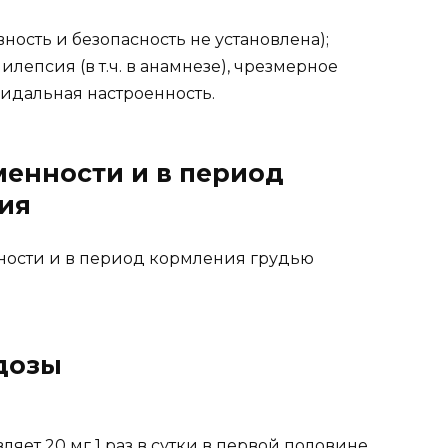
вность и безопасность не установлена);
илепсия (в т.ч. в анамнезе), чрезмерное
цидальная настроенность.
енности и в период
ия
ости и в период кормления грудью
дозы
яет 20 мг 1 раз в сутки в первой половине