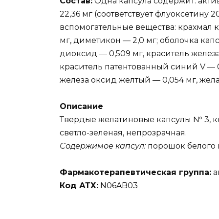
Состав:
Одна капсула содержит: акт
22,36 мг (соответствует флуоксетину 20
вспомогательные вещества: крахмал 
мг, диметикон — 2,0 мг; оболочка капс
диоксид — 0,509 мг, краситель железа
краситель патентованный синий V — 0,
железа оксид желтый — 0,054 мг, жела
Описание
Твердые желатиновые капсулы № 3, к
светло-зеленая, непрозрачная.
Содержимое капсул:
порошок белого 
Фармакотерапевтическая группа:
а
Код АТХ:
N06AB03