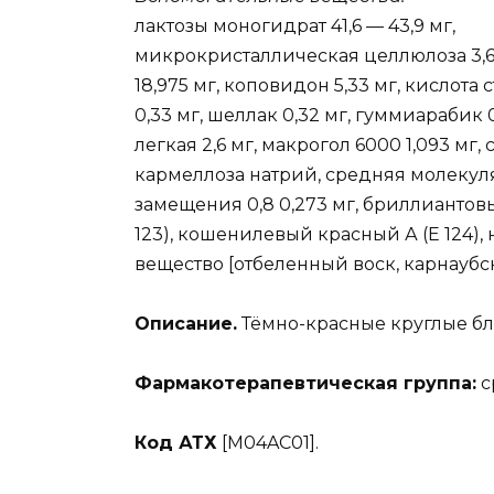
лактозы моногидрат 41,6 — 43,9 мг,
микрокристаллическая целлюлоза 3,6 —
18,975 мг, коповидон 5,33 мг, кислота
0,33 мг, шеллак 0,32 мг, гуммиарабик 0
легкая 2,6 мг, макрогол 6000 1,093 мг, с
кармеллоза натрий, средняя молекуля
замещения 0,8 0,273 мг, бриллиантовы
123), кошенилевый красный А (Е 124), 
вещество [отбеленный воск, карнаубск
Описание.
Тёмно-красные круглые бл
Фармакотерапевтическая группа:
с
Код АТХ
[M04AC01].