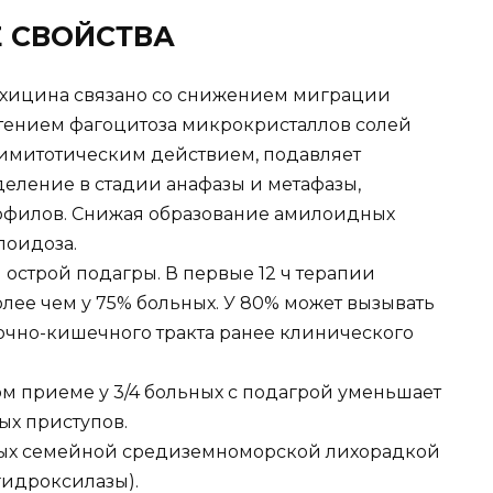
 СВОЙСТВА
хицина связано со снижением миграции
етением фагоцитоза микрокристаллов солей
тимитотическим действием, подавляет
деление в стадии анафазы и метафазы,
офилов. Снижая образование амилоидных
лоидоза.
острой подагры. В первые 12 ч терапии
лее чем у 75% больных. У 80% может вызывать
очно-кишечного тракта ранее клинического
ом приеме у 3/4 больных с подагрой уменьшает
ых приступов.
ных семейной средиземноморской лихорадкой
гидроксилазы).