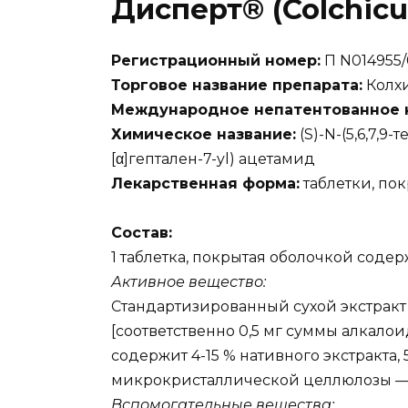
Дисперт® (Colchic
Регистрационный номер:
П N014955/
Торговое название препарата:
Колх
Международное непатентованное н
Химическое название:
(S)-N-(5,6,7,9
[α]гептален-7-yl) ацетамид
Лекарственная форма:
таблетки, по
Состав:
1 таблетка, покрытая оболочкой содер
Активное вещество:
Стандартизированный сухой экстракт
[соответственно 0,5 мг суммы алкалои
содержит 4-15 % нативного экстракта, 
микрокристаллической целлюлозы — 1
Вспомогательные вещества: