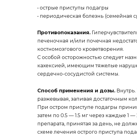
• острые приступы подагры
• периодическая болезнь (семейная 
Противопоказания.
Гиперчувствитель
печеночная и/или почечная недостат
костномозгового кроветворения.
С особой осторожностью следует назна
кахексией, имеющим тяжелые наруше
сердечно-сосудистой системы.
Способ применения и дозы.
Внутрь.
разжевывая, запивая достаточным ко
При остром приступе подагры принима
затем по 0.5 — 1.5 мг через каждые 1 
препарата, принятая за день, не дол
схеме лечения острого приступа пода