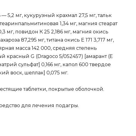
 5,2 мг, кукурузный крахмал 27,5 мг, тальк
 стеаринпальмитиновая 1,34 мг, магния стеарат
,3 мг, повидон К 25 2,186 мг, магния окись
ахароза 87,295 мг, титана окись Е 171 3,717 мг,
рная масса 142 000, средняя степень
й красный G (Dragoco 5/052457) [амарант (Е
натрий сульфат] 0,166 мг, капол 600 твердое
ий воск, шеллак] 0,075 мг.
естящие таблетки, покрытые оболочкой.
редство для лечения подагры.