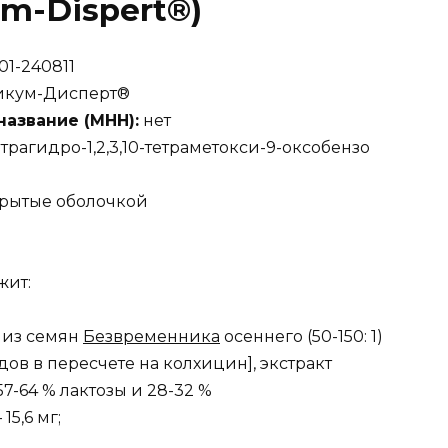
um-Dispert®)
01-240811
икум-Дисперт®
азвание (МНН):
нет
-тетрагидро-1,2,3,10-тетраметокси-9-оксобензо
крытые оболочкой
жит:
 из семян
Безвременника
осеннего (50-150: 1)
дов в пересчете на колхицин], экстракт
57-64 % лактозы и 28-32 %
5,6 мг;