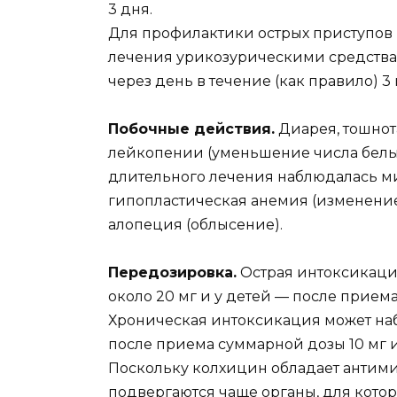
3 дня.
Для профилактики острых приступов
лечения урикозурическими средствам
через день в течение (как правило) 3
Побочные действия.
Диарея, тошнота
лейкопении (уменьшение числа белых
длительного лечения наблюдалась ми
гипопластическая анемия (изменение
алопеция (облысение).
Передозировка.
Острая интоксикаци
около 20 мг и у детей — после приема
Хроническая интоксикация может наб
после приема суммарной дозы 10 мг 
Поскольку колхицин обладает антим
подвергаются чаще органы, для котор