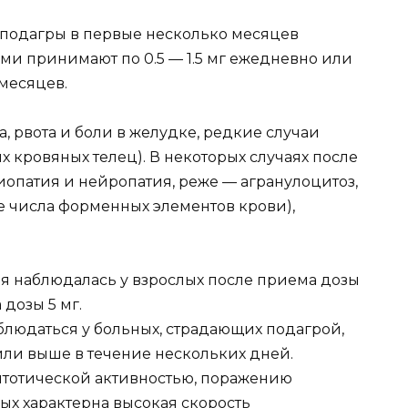
 подагры в первые несколько месяцев
и принимают по 0.5 — 1.5 мг ежедневно или
 месяцев.
, рвота и боли в желудке, редкие случаи
 кровяных телец). В некоторых случаях после
опатия и нейропатия, реже — агранулоцитоз,
 числа форменных элементов крови),
я наблюдалась у взрослых после приема дозы
 дозы 5 мг.
людаться у больных, страдающих подагрой,
или выше в течение нескольких дней.
итотической активностью, поражению
ых характерна высокая скорость