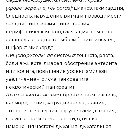
Сердечно-сосудистая система и кровь
(кроветворение, гемостаз):
цианоз, тахикардия,
бледность, нарушение ритма и проводимости
сердца, гипотензия, гипертензия,
периферическая вазодилятация, обморок,
остановка сердца, тромбоэмболии, инсульт,
инфаркт миокарда.
Пищеварительная система:
тошнота, рвота,
боли в животе, диарея, обострение энтерита
или колита, повышение уровня амилазы,
увеличением риска панкреатита,
некротический панкреатит.
Дыхательная система:
бронхоспазм, кашель,
насморк, ринит, затрудненное дыхание,
чиханье, отек легких, нарушением дыхания,
ларингоспазм, отек гортани, одышка,
изменения частоты дыхания, дыхательная