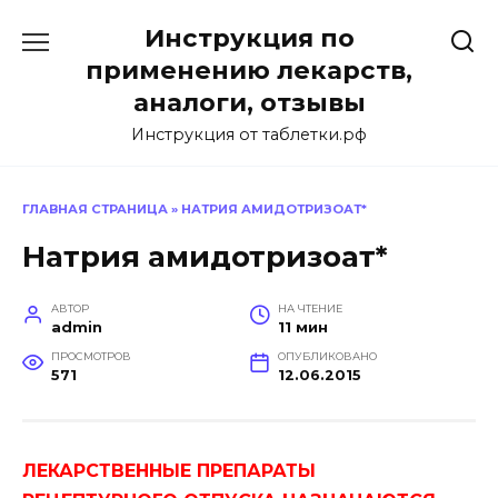
Перейти
Инструкция по
к
содержанию
применению лекарств,
аналоги, отзывы
Инструкция от таблетки.рф
ГЛАВНАЯ СТРАНИЦА
»
НАТРИЯ АМИДОТРИЗОАТ*
Натрия амидотризоат*
АВТОР
НА ЧТЕНИЕ
admin
11 мин
ПРОСМОТРОВ
ОПУБЛИКОВАНО
571
12.06.2015
ЛЕКАРСТВЕННЫЕ ПРЕПАРАТЫ