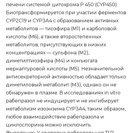
печени системой цитохрома Р 450 (CYP450).
Биотрансформируется при участии ферментов
CYP2С19 и CYP3А4 с образованием активных
метаболитов — тиоэфира (M1) и карболовой
кислоты (М6), а также второстепенных
метаболитов, присутствующих в низких
концентрациях — сульфона (М2),
диметилтиоэфира (М4) и конъюгата
меркаптуровой кислоты (М5). Незначительной
антисекреторной активностью обладает только
диметиловый метаболит (М3), однако он не
обнаружен в плазме. В исследованиях in vitro
рабепразол не индуцирует и не ингибирует
метаболизм изоэнзима CYP3А4, таким образом,
любое взаимодействие рабепразола и
циклоспорина можно исключить.
Выведение.
У здоровых добровольцев Т1/2