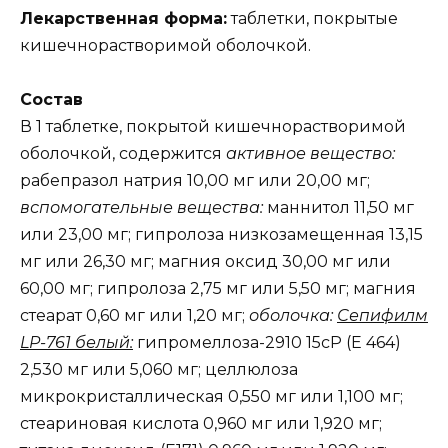
Лекарственная форма:
таблетки, покрытые
кишечнорастворимой оболочкой.
Состав
В 1 таблетке, покрытой кишечнорастворимой
оболочкой, содержится
активное вещество:
рабепразол натрия 10,00 мг или 20,00 мг;
вспомогательные вещества:
маннитол 11,50 мг
или 23,00 мг; гипролоза низкозамещенная 13,15
мг или 26,30 мг; магния оксид 30,00 мг или
60,00 мг; гипролоза 2,75 мг или 5,50 мг; магния
стеарат 0,60 мг или 1,20 мг;
оболочка:
Сепифилм
LP-761 белый:
гипромеллоза-2910 15сP (E 464)
2,530 мг или 5,060 мг; целлюлоза
микрокристаллическая 0,550 мг или 1,100 мг;
стеариновая кислота 0,960 мг или 1,920 мг;