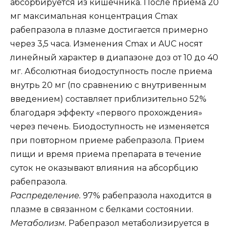
абсорбируется из кишечника. После приема 20
мг максимальная концентрация Сmax
рабепразола в плазме достигается примерно
через 3,5 часа. Изменения Сmax и AUC носят
линейный характер в диапазоне доз от 10 до 40
мг. Абсолютная биодоступность после приема
внутрь 20 мг (по сравнению с внутривенным
введением) составляет приблизительно 52%
благодаря эффекту «первого прохождения»
через печень. Биодоступность не изменяется
при повторном приеме рабепразола. Прием
пищи и время приема препарата в течение
суток не оказывают влияния на абсорбцию
рабепразола.
Распределение.
97% рабепразола находится в
плазме в связанном с белками состоянии.
Метаболизм.
Рабепразол метаболизируется в