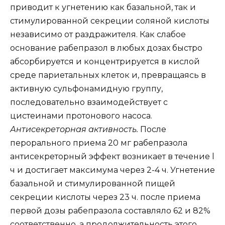
приводит к угнетению как базальной, так и
стимулированной секреции соляной кислоты
независимо от раздражителя. Как слабое
основание рабепразол в любых дозах быстро
абсорбируется и концентрируется в кислой
среде париетальных клеток и, превращаясь в
активную сульфонамидную группу,
последовательно взаимодействует с
цистеинами протонового насоса.
Антисекреторная активность.
После
перорального приема 20 мг рабепразола
антисекреторный эффект возникает в течение l
ч и достигает максимума через 2-4 ч. Угнетение
базальной и стимулированной пищей
секреции кислоты через 23 ч. после приема
первой дозы рабепразола составляло 62 и 82%
соответственно, а продолжительность этого