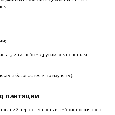
ием.
ии;
листату или любым другим компонентам
ность и безопасность не изучены).
д лактации
дований: тератогенность и эмбриотоксичность