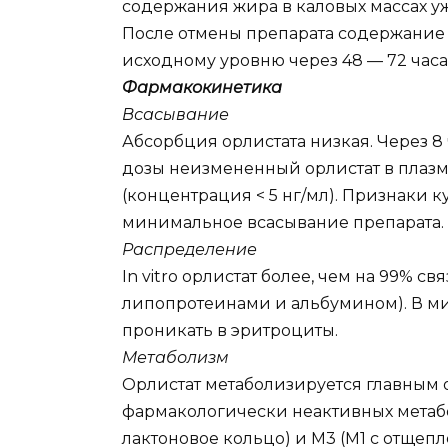
содержания жира в каловых массах уж
После отмены препарата содержание 
исходному уровню через 48 — 72 часа
Фармакокинетика
Всасывание
Абсорбция орлистата низкая. Через 8
дозы неизмененный орлистат в плазм
(концентрация < 5 нг/мл). Признаки к
минимальное всасывание препарата.
Распределение
In vitro орлистат более, чем на 99% с
липопротеинами и альбумином). В м
проникать в эритроциты.
Метаболизм
Орлистат метаболизируется главным 
фармакологически неактивных метабо
лактоновое кольцо) и М3 (М1 с отще