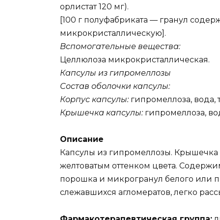
орлистат 120 мг).
[100 г полуфабриката — гранул содержа
микрокристаллическую].
Вспомогательные вещества:
Целлюлоза микрокристаллическая.
Капсулы из гипромеллозы
Состав оболочки капсулы:
Корпус капсулы:
гипромеллоза, вода, т
Крышечка капсулы:
гипромеллоза, вод
Описание
Капсулы из гипромеллозы. Крышечка и
желтоватым оттенком цвета. Содержи
порошка и микрогранул белого или п
слежавшихся агломератов, легко ра
Фармакотерапевтическая группа:
л