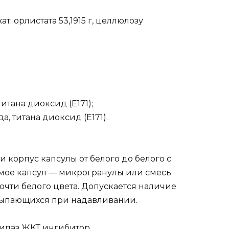
т: орлистата 53,1915 г, целлюлозу
итана диоксид (Е171);
а, титана диоксид (Е171).
 корпус капсулы от белого до белого с
мое капсул — микрогранулы или смесь
очти белого цвета. Допускается наличие
ссыпающихся при надавливании.
ипаз ЖКТ ингибитор.