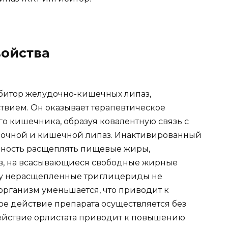
ойства
битор желудочно-кишечных липаз,
ием. Он оказывает терапевтическое
го кишечника, образуя ковалентную связь с
дочной и кишечной липаз. Инактивированный
бность расщеплять пищевые жиры,
в, на всасывающиеся свободные жирные
ку нерасщепленные триглицериды не
организм уменьшается, что приводит к
ое действие препарата осуществляется без
ействие орлистата приводит к повышению