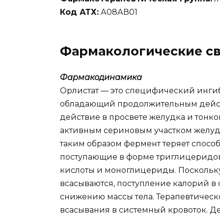
Код АТХ:
А08АВ01
Фармакологические св
Фармакодинамика
Орлистат — это специфический инги
обладающий продолжительным действ
действие в просвете желудка и тонко
активным сериновым участком желу
таким образом фермент теряет спосо
поступающие в форме триглицеридо
кислоты и моноглицериды. Посколь
всасываются, поступление калорий в 
снижению массы тела. Терапевтическ
всасывания в системный кровоток. Д