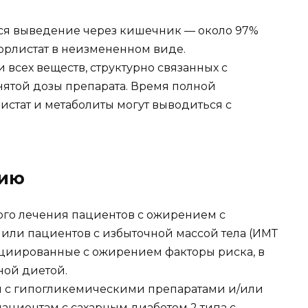
ся выведение через кишечник — около 97%
орлистат в неизмененном виде.
всех веществ, структурно связанных с
нятой дозы препарата. Время полной
истат и метаболиты могут выводиться с
нию
ого лечения пациентов с ожирением с
, или пациентов с избыточной массой тела (ИМТ
оциированные с ожирением факторы риска, в
ной диетой.
и с гипогликемическими препаратами и/или
циентам с сахарным диабетом 2 типа с