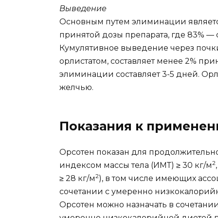
Выведение
Основным путем элиминации являет
принятой дозы препарата, где 83% — 
Кумулятивное выведение через почки 
орлистатом, составляет менее 2% при
элиминации составляет 3-5 дней. Орл
желчью.
Показания к примене
Орсотен показан для продолжительн
2
индексом массы тела (ИМТ) ≥ 30 кг/м
2
≥ 28 кг/м
), в том числе имеющих асс
сочетании с умеренно низкокалорий
Орсотен можно назначать в сочетани
умеренно низкокалорийной диетой па