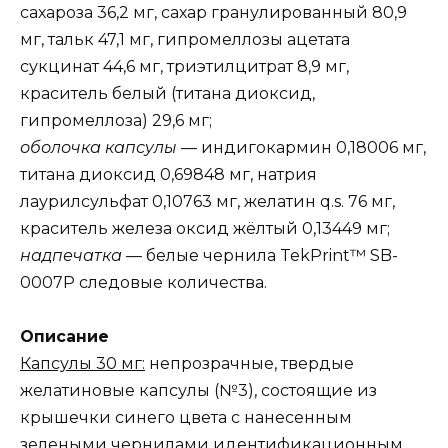
сахароза 36,2 мг, сахар гранулированный 80,9
мг, тальк 47,1 мг, гипромеллозы ацетата
сукцинат 44,6 мг, триэтилцитрат 8,9 мг,
краситель белый (титана диоксид,
гипромеллоза) 29,6 мг;
оболочка капсулы
— индигокармин 0,18006 мг,
титана диоксид 0,69848 мг, натрия
лаурилсульфат 0,10763 мг, желатин q.s. 76 мг,
краситель железа оксид жёлтый 0,13449 мг;
надпечатка
— белые чернила TekPrint™ SB-
0007P следовые количества.
Описание
Капсулы 30 мг:
непрозрачные, твердые
желатиновые капсулы (№3), состоящие из
крышечки синего цвета с нанесенным
зелеными чернилами идентификационным