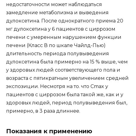
недостаточности может наблюдаться
замедление метаболизма и выведения
дулоксетина. После однократного приема 20
мг дулоксетина у 6 пациентов с циррозом
печени с умеренным нарушением функции
печени (Класс В по шкале Чайлд-Пью)
длительность периода полувыведения
дулоксетина была примерно на 15 % выше, чем
у здоровых людей соответствующего пола и
возраста с пятикратным увеличением средней
экспозиции. Несмотря на то. что Сmax у
пациентов с циррозом была такой же, как и у
здоровых людей, период полувыведения был,
примерно, в 3 раза длиннее.
Показания к применению