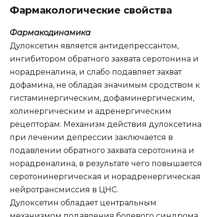
Фармакологические свойства
Фармакодинамика
Дулоксетин является антидепрессантом,
ингибитором обратного захвата серотонина и
норадреналина, и слабо подавляет захват
дофамина, не обладая значимым сродством к
гистаминергическим, дофаминергическим,
холинергическим и адренергическим
рецепторам. Механизм действия дулоксетина
при лечении депрессии заключается в
подавлении обратного захвата серотонина и
норадреналина, в результате чего повышается
серотонинергическая и норадренергическая
нейротрансмиссия в ЦНС.
Дулоксетин обладает центральным
механизмом подавления болевого синдрома,