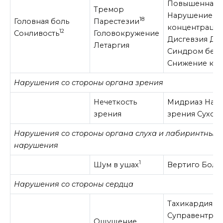
Повышенная в
Тремор
Нарушение
18
Головная боль
Парестезии
концентрации
12
Сонливость
Головокружение
Дисгевзия Ди
Летаргия
Синдром бесп
Снижение каче
Нарушения со стороны органа зрения
Нечеткость
Мидриаз Нар
зрения
зрения Сухост
Нарушения со стороны органа слуха и лабиринтные
нарушения
1
Шум в ушах
Вертиго Боль 
Нарушения со стороны сердца
Тахикардия
Суправентрик
Ощущение