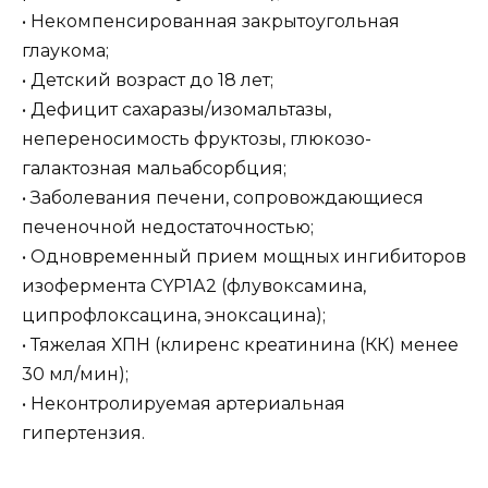
• Некомпенсированная закрытоугольная
глаукома;
• Детский возраст до 18 лет;
• Дефицит сахаразы/изомальтазы,
непереносимость фруктозы, глюкозо-
галактозная мальабсорбция;
• Заболевания печени, сопровождающиеся
печеночной недостаточностью;
• Одновременный прием мощных ингибиторов
изофермента CYP1А2 (флувоксамина,
ципрофлоксацина, эноксацина);
• Тяжелая ХПН (клиренс креатинина (КК) менее
30 мл/мин);
• Неконтролируемая артериальная
гипертензия.