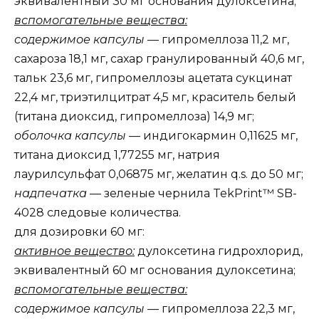
эквивалентный 30 мг основания дулоксетина;
вспомогательные вещества:
содержимое капсулы
— гипромеллоза 11,2 мг,
сахароза 18,1 мг, сахар гранулированный 40,6 мг,
тальк 23,6 мг, гипромеллозы ацетата сукцинат
22,4 мг, триэтилцитрат 4,5 мг, краситель белый
(титана диоксид, гипромеллоза) 14,9 мг;
оболочка капсулы
— индигокармин 0,11625 мг,
титана диоксид 1,77255 мг, натрия
лаурилсульфат 0,06875 мг, желатин q.s. до 50 мг;
надпечатка
— зеленые чернила TekPrint™ SB-
4028 следовые количества.
для дозировки 60 мг:
активное вещество:
дулоксетина гидрохлорид,
эквивалентный 60 мг основания дулоксетина;
вспомогательные вещества:
содержимое капсулы
— гипромеллоза 22,3 мг,