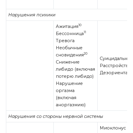
Нарушения психики
10
Ажитация
11
Бессонница
Тревога
Необычные
20
сновидения
Суицидальные
Снижение
Расстройства 
либидо (включая
Дезориентац
потерю либидо)
Нарушение
оргазма
(включая
аноргазмию)
Нарушения со стороны нервной системы
Миоклонус Ак