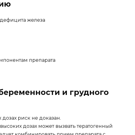
нию
 дефицита железа
омпонентам препарата
беременности и грудного
дозах риск не доказан.
в высоких дозах может вызвать тератогенный
ледует комбинировать прием препарата с