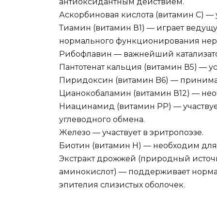
антиоксидантным действием.
Аскорбиновая кислота (витамин С) —
Тиамин (витамин В1) — играет ведущ
нормального функционирования нер
Рибофлавин — важнейший катализато
Пантотенат кальция (витамин В5) — у
Пиридоксин (витамин B6) — принимае
Цианокобаламин (витамин В12) — не
Ниацинамид (витамин РР) — участвуе
углеводного обмена.
Железо — участвует в эритропоэзе.
Биотин (витамин Н) — необходим для 
Экстракт дрожжей (природный источ
аминокислот) — поддерживает нормал
эпителия слизистых оболочек.