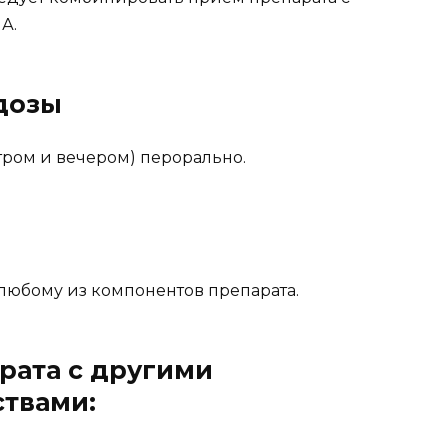
А.
дозы
утром и вечером) перорально.
любому из компонентов препарата.
рата с другими
твами: