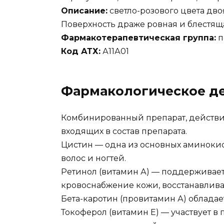
Описание:
светло-розового цвета дв
Поверхность драже ровная и блестящ
Фармакотерапевтическая группа:
п
Код АТХ:
А11А01
Фармакологическое д
Комбинированный препарат, действие
входящих в состав препарата.
Цистин — одна из основных аминокисл
волос и ногтей.
Ретинол (витамин А) — поддерживает
кровоснабжение кожи, восстанавливае
Бета-каротин (провитамин А) облада
Токоферол (витамин Е) — участвует в 