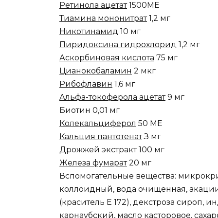
Ретинола ацетат
1500МЕ
Тиамина мононитрат
1,2 мг
Никотинамид
10 мг
Пиридоксина гидрохлорид
1,2 мг
Аскорбиновая кислота
75 мг
Цианокобаламин
2 мкг
Рибофлавин
1,6 мг
Альфа-токоферола ацетат
9 мг
Биотин 0,01 мг
Колекальциферол
50 МЕ
Кальция пантотенат
З мг
Дрожжей экстракт 100 мг
Железа фумарат
20 мг
Вспомогательные вещества: микрокр
коллоидный, вода очищенная, акации
(краситель Е 172), декстроза сироп, 
карнаубский, масло касторовое, сахаро