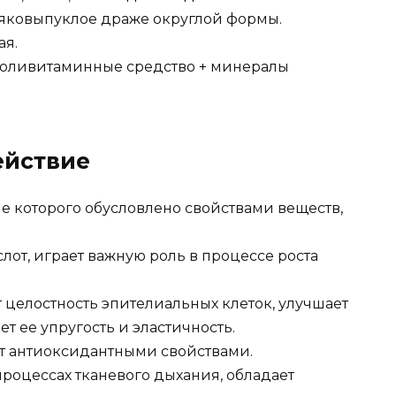
ояковыпуклое драже округлой формы.
ая.
оливитаминные средство + минералы
ействие
 которого обусловлено свойствами веществ,
от, играет важную роль в процессе роста
 целостность эпителиальных клеток, улучшает
т ее упругость и эластичность.
ет антиоксидантными свойствами.
процессах тканевого дыхания, обладает