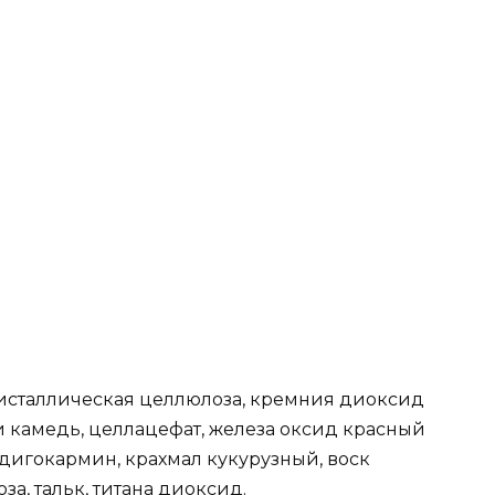
исталлическая целлюлоза, кремния диоксид
 камедь, целлацефат, железа оксид красный
индигокармин, крахмал кукурузный, воск
за, тальк, титана диоксид.