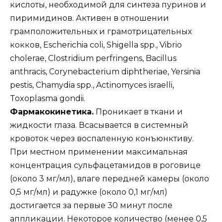
кислоты, необходимой для синтеза пуринов и
пиримидинов. Активен в отношении
грамположительных и грамотрицательных
кокков, Escherichia coli, Shigella spp., Vibrio
cholerae, Clostridium perfringens, Bacillus
anthracis, Corynebacterium diphtheriae, Yersinia
pestis, Chamydia spp., Actinomyces israelli,
Toxoplasma gondii.
Фармакокинетика.
Проникает в ткани и
жидкости глаза. Всасывается в системный
кровоток через воспаленную конъюнктиву.
При местном применении максимальная
концентрация сульфацетамидов в роговице
(около 3 мг/мл), влаге передней камеры (около
0,5 мг/мл) и радужке (около 0,1 мг/мл)
достигается за первые 30 минут после
аппликации. Некоторое количество (менее 0,5