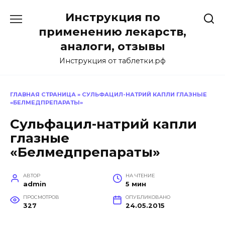
Перейти
Инструкция по
к
содержанию
применению лекарств,
аналоги, отзывы
Инструкция от таблетки.рф
ГЛАВНАЯ СТРАНИЦА
»
СУЛЬФАЦИЛ-НАТРИЙ КАПЛИ ГЛАЗНЫЕ
«БЕЛМЕДПРЕПАРАТЫ»
Сульфацил-натрий капли
глазные
«Белмедпрепараты»
АВТОР
НА ЧТЕНИЕ
admin
5 мин
ПРОСМОТРОВ
ОПУБЛИКОВАНО
327
24.05.2015