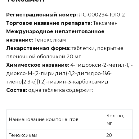
Регистрационный номер:
ЛС-000294-101012
Торговое название препарата:
Тексамен
Международное непатентованное
название:
Теноксикам
Лекарственная форма:
таблетки, покрытые
пленочной оболочкой 20 мг.
Химическое название:
4-гидрокси-2-метил-1,1-
диоксо-М-(2-пиридил)-1,2-дигидро-1λ6-
тиено[2,3-e][1,2]-тиазин-3-карбоксамид
Состав:
одна таблетка содержит:
Кол-во,
Наименование компонентов
мг
Теноксикам
20