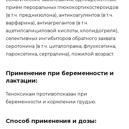
приём пероральных глюкокортикостероидов
(в т.ч. преднизолона), антикоагулянтов (в т.ч.
варфарина), антиагрегантов (в т.ч.
ацетилсалициловой кислоты, клопидогреля),
селективных ингибиторов обратного захвата
серотонина (в т.ч. циталопрама, флуоксетина,
пароксетина, сертралина), пожилой возраст.
Применение при беременности и
лактации:
Теноксикам противопоказан при
беременности и кормлении грудью.
Способ применения и дозы: