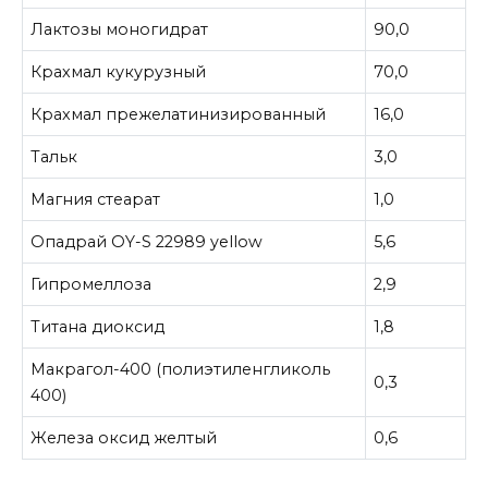
Лактозы моногидрат
90,0
Крахмал кукурузный
70,0
Крахмал прежелатинизированный
16,0
Тальк
3,0
Магния стеарат
1,0
Опадрай OY-S 22989 yellow
5,6
Гипромеллоза
2,9
Титана диоксид
1,8
Макрагол-400 (полиэтиленгликоль
0,3
400)
Железа оксид желтый
0,6