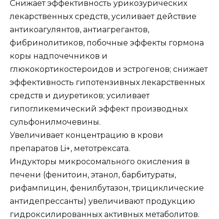
Снижает эффективность урикозурических
лекарственных средств, усиливает действие
антикоагулянтов, антиагрегантов,
фибринолитиков, побочные эффекты гормона
коры надпочечников и
глюкокортикостероидов и эстрогенов; снижает
эффективность гипотензивных лекарственных
средств и диуретиков; усиливает
гипогликемический эффект производных
сульфонилмочевины.
Увеличивает концентрацию в крови
препаратов Li+, метотрексата.
Индукторы микросомального окисления в
печени (фенитоин, этанол, барбитураты,
рифампицин, фенилбутазон, трициклические
антидепрессанты) увеличивают продукцию
гидроксилированных активных метаболитов.