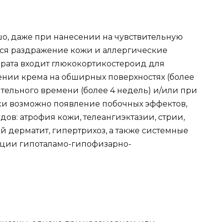
о, даже при нанесении на чувствительную
ться раздражение кожи и аллергические
парата входит глюкокортикостероид для
нии крема на обширных поверхностях (более
ительного времени (более 4 недель) и/или при
и возможно появление побочных эффектов,
ов: атрофия кожи, телеангиэктазии, стрии,
 дерматит, гипертрихоз, а также системные
ции гипоталамо-гипофизарно-