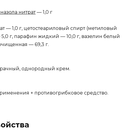
назола нитрат
— 1,0 г
рат — 1,0 г, цетостеариловый спирт (метиловый
5,0 г, парафин жидкий — 10,0 г, вазелин белый
 очищенная — 69,3 г.
зрачный, однородный крем.
рименения + противогрибковое средство.
ойства