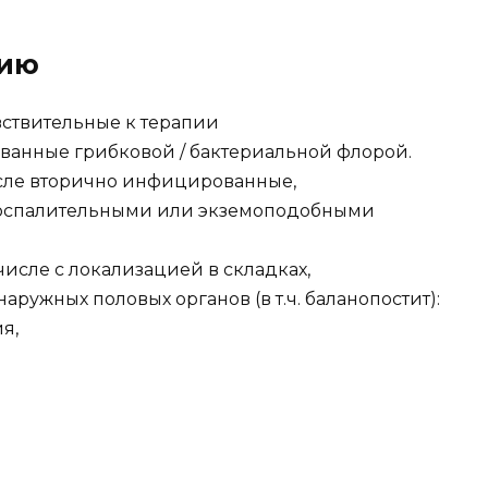
нию
вствительные к терапии
анные грибковой / бактериальной флорой.
исле вторично инфицированные,
спалительными или экземоподобными
числе с локализацией в складках,
ружных половых органов (в т.ч. баланопостит):
я,