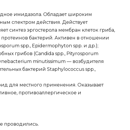
одное имидазола. Обладает широким
ным спектром действия. Действует
ет синтез эргостерола мембран клеток гриба,
з протеинов бактерий. Активен в отношении
sporum spp., Epidermophyton spp. и др.);
ых грибов (Candida spp., Pityrosporum
 Corynebacterium minutissimum — возбудителя
ельных бактерий Staphylococcus spp.,
ид для местного применения. Оказывает
тивное, противоаллергическое и
е проводились.