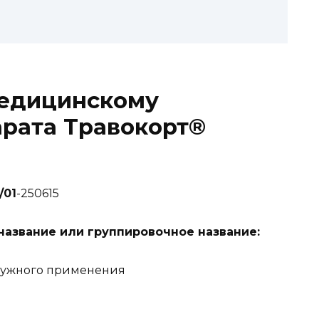
едицинскому
рата Травокорт®
/01
-250615
азвание или группировочное название:
ружного применения