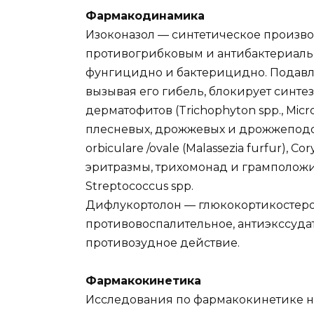
Фармакодинамика
Изоконазол — синтетическое произв
противогрибковым и антибактериаль
фунгицидно и бактерицидно. Подавля
вызывая его гибель, блокирует синте
дерматофитов (Trichophyton spp., Micro
плесневых, дрожжевых и дрожжеподобн
orbiculare /ovale (Malassezia furfur),
эритразмы, трихомонад и грамположит
Streptococcus spp.
Дифлукортолон — глюкокортикостеро
противовоспалительное, антиэкссуда
противозудное действие.
Фармакокинетика
Исследования по фармакокинетике н