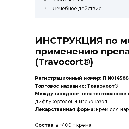
Лечебное действие:
ИНСТРУКЦИЯ по м
применению препа
(Travocort®)
Регистрационный номер: П N014588
Торговое название: Травокорт®
Международное непатентованное н
дифлукортолон + изоконазол
Лекарственная форма:
крем для на
Состав:
в г/100 г крема