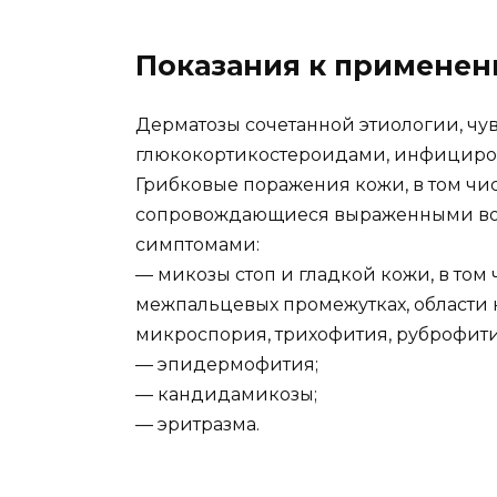
Показания к примене
Дерматозы сочетанной этиологии, чу
глюкокортикостероидами, инфициров
Грибковые поражения кожи, в том ч
сопровождающиеся выраженными во
симптомами:
— микозы стоп и гладкой кожи, в том 
межпальцевых промежутках, области на
микроспория, трихофития, руброфити
— эпидермофития;
— кандидамикозы;
— эритразма.