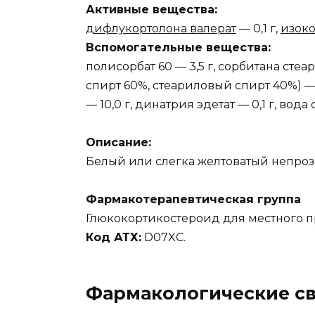
Активные вещества:
дифлукортолона валерат
— 0,1 г,
изоко
Вспомогательные вещества:
полисорбат 60 — 3,5 г, сорбитана стеа
спирт 60%, стеариловый спирт 40%) — 
— 10,0 г, динатрия эдетат — 0,1 г, вода
Описание:
Белый или слегка желтоватый непро
Фармакотерапевтическая группа
Глюкокортикостероид для местного п
Код АТХ:
D07XC.
Фармакологические св