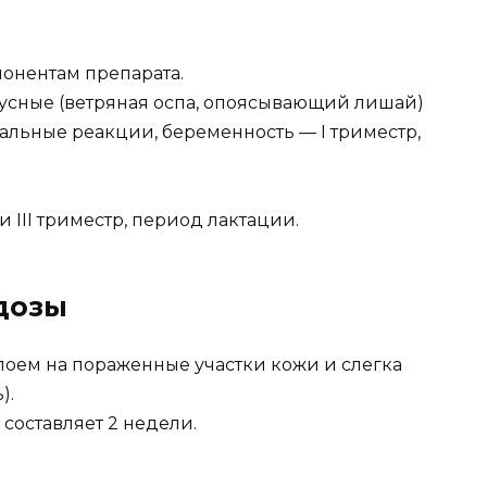
онентам препарата.
усные (ветряная оспа, опоясывающий лишай)
льные реакции, беременность — I триместр,
и III триместр, период лактации.
дозы
лоем на пораженные участки кожи и слегка
).
составляет 2 недели.