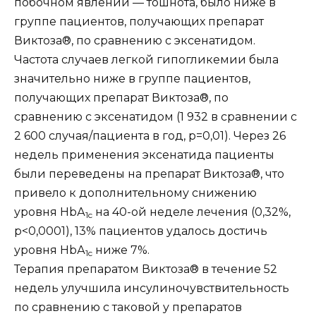
побочном явлении — тошнота, было ниже в
группе пациентов, получающих препарат
Виктоза®, по сравнению с эксенатидом.
Частота случаев легкой гипогликемии была
значительно ниже в группе пациентов,
получающих препарат Виктоза®, по
сравнению с эксенатидом (1 932 в сравнении с
2 600 случая/пациента в год, р=0,01). Через 26
недель применения эксенатида пациенты
были переведены на препарат Виктоза®, что
привело к дополнительному снижению
уровня НbА
на 40-ой неделе лечения (0,32%,
1c
р<0,0001), 13% пациентов удалось достичь
уровня НbА
ниже 7%.
1c
Терапия препаратом Виктоза® в течение 52
недель улучшила инсулиночувствительность
по сравнению с таковой у препаратов