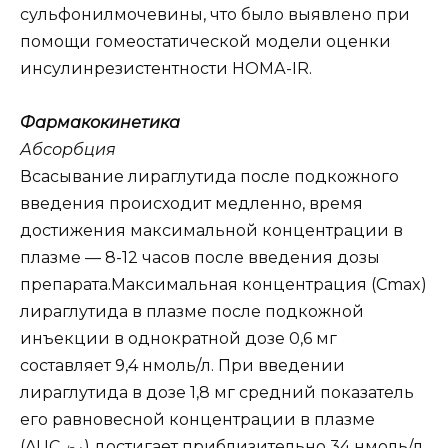
сульфонилмочевины, что было выявлено при
помощи гомеостатической модели оценки
инсулинрезистентности НОМА-IR.
Фармакокинетика
Абсорбция
Всасывание лираглутида после подкожного
введения происходит медленно, время
достижения максимальной концентрации в
плазме — 8-12 часов после введения дозы
препарата.Максимальная концентрация (Сmax)
лираглутида в плазме после подкожной
инъекции в однократной дозе 0,6 мг
составляет 9,4 нмоль/л. При введении
лираглутида в дозе 1,8 мг средний показатель
его равновесной концентрации в плазме
(AUC
) достигает приблизительно 34 нмоль/л.