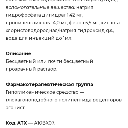
вспомогательные вещества:
натрия
гидрофосфата дигидрат 1,42 мг,
пропиленгликоль 14,0 мг, фенол 5,5 мг, кислота
хлористоводородная/натрия гидроксид q.s.,
вода для инъекций до 1мл.
Описание
Бесцветный или почти бесцветный
прозрачный раствор.
Фармакотерапевтическая группа
Гипогликемическое средство —
глюкагоноподобного полипептида рецепторов
агонист.
Код АТХ
— А10ВХ07.