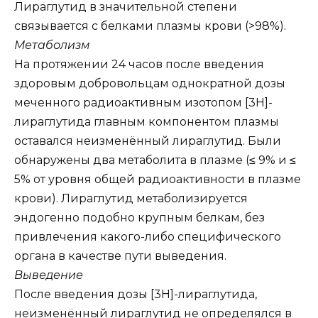
Лираглутид в значительной степени
связывается с белками плазмы крови (>98%).
Метаболизм
На протяжении 24 часов после введения
здоровым добровольцам однократной дозы
меченного радиоактивным изотопом [3Н]-
лираглутида главным компонентом плазмы
оставался неизменённый лираглутид. Были
обнаружены два метаболита в плазме (≤ 9% и ≤
5% от уровня общей радиоактивности в плазме
крови). Лираглутид метаболизируется
эндогенно подобно крупным белкам, без
привлечения какого-либо специфического
органа в качестве пути выведения.
Выведение
После введения дозы [3Н]-лираглутида,
неизменённый лираглутид не определялся в