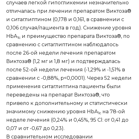
случаев легкой гипогликемии незначительно
отличалась при лечении препаратом Виктоза®
и ситаглиптином (0,178 и 0,161, в сравнении с
0,106 случая/пациента в год). Снижение уровня
НbА
и преимущество препарата Виктоза®, по
1c
сравнению с ситаглиптином наблюдалось
после 26-ой недели лечения препаратом
Виктоза® (1,2 мг и 1,8 мг) и подтверждалась
после 52-ой недели лечения (-1,29% и -1,51% в
сравнении с -0,88%, р<0,0001). Через 52 недели
применения ситаглиптина пациенты были
переведены на препарат Виктоза®, что
привело к дополнительному и статистически
значимому снижению уровня НbА
на 78-ой
1c
неделе лечения (0,24% и 0,45%, 95 Cl: от 0,41 до
0,07 и от -0,67 до 0,23).
В сравнительном исследовании