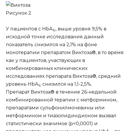
Рисунок 2
У пациентов с НbА
, выше уровня 9,5% в
1c
исходной точке исследования данный
показатель снизился на 2,1% на фоне
монотерапии препаратом Виктоза®, в то время
как у пациентов, участвующих в
комбинированных клинических
исследованиях препарата Виктоза®, средний
уровень НbА
снизился на 1,1-2,5%.
1c
Препарат Виктоза® в течение 26-недельной
комбинированной терапии с метформином,
препаратами сульфонилмочевины или
метформином и тиазолидиндионом вызвал
статистически значимое (р<0,0001) и