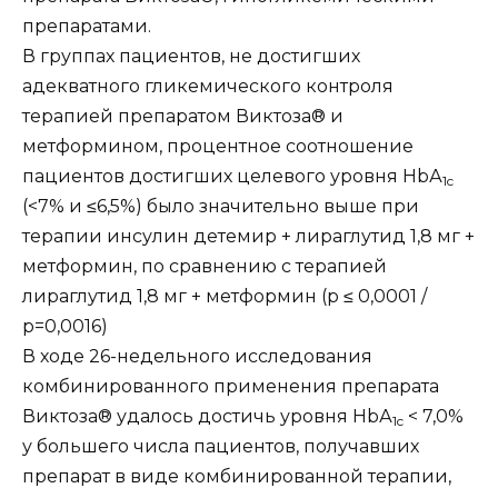
препаратами.
В группах пациентов, не достигших
адекватного гликемического контроля
терапией препаратом Виктоза® и
метформином, процентное соотношение
пациентов достигших целевого уровня НbА
1c
(<7% и ≤6,5%) было значительно выше при
терапии инсулин детемир + лираглутид 1,8 мг +
метформин, по сравнению с терапией
лираглутид 1,8 мг + метформин (р ≤ 0,0001 /
р=0,0016)
В ходе 26-недельного исследования
комбинированного применения препарата
Виктоза® удалось достичь уровня НbА
< 7,0%
1c
у большего числа пациентов, получавших
препарат в виде комбинированной терапии,