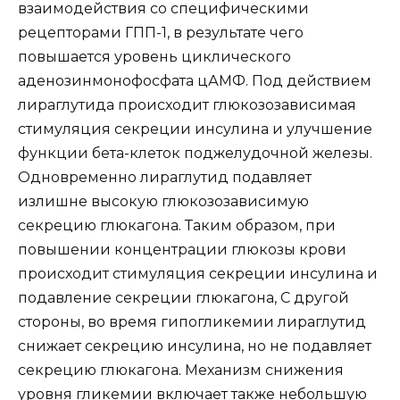
взаимодействия со специфическими
рецепторами ГПП-1, в результате чего
повышается уровень циклического
аденозинмонофосфата цАМФ. Под действием
лираглутида происходит глюкозозависимая
стимуляция секреции инсулина и улучшение
функции бета-клеток поджелудочной железы.
Одновременно лираглутид подавляет
излишне высокую глюкозозависимую
секрецию глюкагона. Таким образом, при
повышении концентрации глюкозы крови
происходит стимуляция секреции инсулина и
подавление секреции глюкагона, С другой
стороны, во время гипогликемии лираглутид
снижает секрецию инсулина, но не подавляет
секрецию глюкагона. Механизм снижения
уровня гликемии включает также небольшую