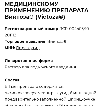
МЕДИЦИНСКОМУ
ПРИМЕНЕНИЮ ПРЕПАРАТА
Виктоза® (Victoza®)
Регистрационный номер
ЛСР-004405/10-
201112
Торговое название:
Виктоза®
МНН:
Лираглутид
Лекарственная форма
Раствор для подкожного введения
Состав
В 1 мл препарата содержится:
активное вещество:
лираглутид 6 мг (в одной
предварительно заполненной шприц-ручке
объемом 3 мл содержится 18 мг лираглутида);