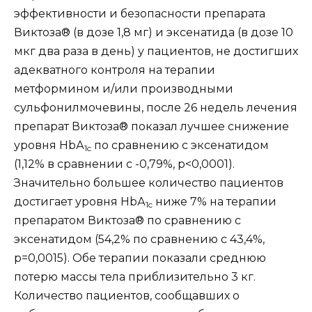
эффективности и безопасности препарата
Виктоза® (в дозе 1,8 мг) и эксенатида (в дозе 10
мкг два раза в день) у пациентов, не достигших
адекватного контроля на терапии
метформином и/или производными
сульфонилмочевины, после 26 недель лечения
препарат Виктоза® показал лучшее снижение
уровня НbА
по сравнению с эксенатидом
1c
(1,12% в сравнении с -0,79%, р<0,0001).
Значительно большее количество пациентов
достигает уровня НbА
ниже 7% на терапии
1c
препаратом Виктоза® по сравнению с
эксенатидом (54,2% по сравнению с 43,4%,
р=0,0015). Обе терапии показали среднюю
потерю массы тела приблизительно 3 кг.
Количество пациентов, сообщавших о