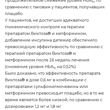
продолжительное снижение уровня НbА
, по
1c
сравнению с таковым у пациентов, получавших
плацебо.
У пациентов, не достигших адекватного
гликемического контроля на терапии
препаратом Виктоза® и метформином,
добавление инсулина детемир обеспечило
превосходную эффективность по сравнению с
терапией препаратом Виктоза® и
метформином после 26 недель лечения
(снижение уровня НbА
на 0,52%).
1c
Было доказано, что эффективность препарата
Виктоза® в дозе 0,6 мг в комбинации с
препаратами сульфонилмочевины или
метформином превосходит плацебо, но в то же
время является более низкой, по сравнению с
дозировками 1,2 мг и 1,8 мг.