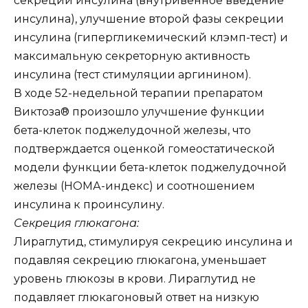
секреции инсулина (внутривенное введение
инсулина), улучшение второй фазы секреции
инсулина (гипергликемический клэмп-тест) и
максимальную секреторную активность
инсулина (тест стимуляции аргинином).
В ходе 52-недельной терапии препаратом
Виктоза® произошло улучшение функции
бета-клеток поджелудочной железы, что
подтверждается оценкой гомеостатической
модели функции бета-клеток поджелудочной
железы (НОМА-индекс) и соотношением
инсулина к проинсулину.
Секреция глюкагона:
Лираглутид, стимулируя секрецию инсулина и
подавляя секрецию глюкагона, уменьшает
уровень глюкозы в крови. Лираглутид не
подавляет глюкагоновый ответ на низкую