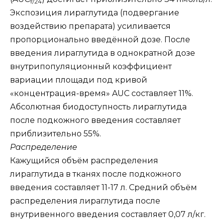
т/24
Экспозиция лираглутида (подвергание
воздействию препарата) усиливается
пропорционально введённой дозе. После
введения лираглутида в однократной дозе
внутрипопуляционный коэффициент
вариации площади под кривой
«концентрация-время» AUC составляет 11%.
Абсолютная биодоступность лираглутида
после подкожного введения составляет
приблизительно 55%.
Распределение
Кажущийся объём распределения
лираглутида в тканях после подкожного
введения составляет 11-17 л. Средний объём
распределения лираглутида после
внутривенного введения составляет 0,07 л/кг.