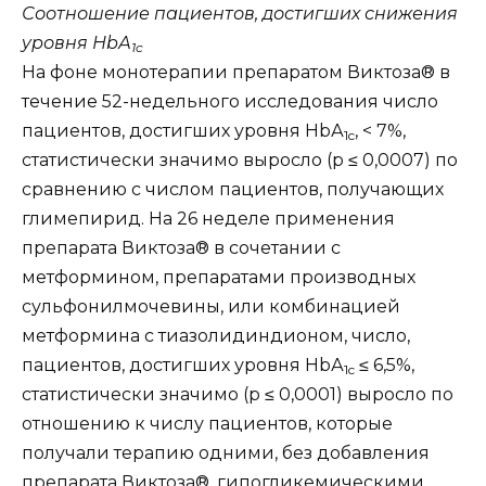
Соотношение пациентов, достигших снижения
уровня НbА
1c
На фоне монотерапии препаратом Виктоза® в
течение 52-недельного исследования число
пациентов, достигших уровня НbА
, < 7%,
1c
статистически значимо выросло (p ≤ 0,0007) по
сравнению с числом пациентов, получающих
глимепирид. На 26 неделе применения
препарата Виктоза® в сочетании с
метформином, препаратами производных
сульфонилмочевины, или комбинацией
метформина с тиазолидиндионом, число,
пациентов, достигших уровня НbА
≤ 6,5%,
1c
статистически значимо (р ≤ 0,0001) выросло по
отношению к числу пациентов, которые
получали терапию одними, без добавления
препарата Виктоза®, гипогликемическими